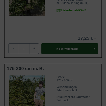
mit Juteballierung (m. B.)
stehen wir Ihnen gerne zur Verfügung.
Zur Gesamtauswahl Laubabwerfende Heckenpflanzen
Lieferbar ab KW43
Zur Gesamtauswahl aller Heckenpflanzen
17,25 €
-
+
In den
Warenkorb
175-200 cm m. B.
Größe
175 - 200 cm
Verschulungen
3-fach verschult
Stückzahl pro Laufmeter
3-4 Stück