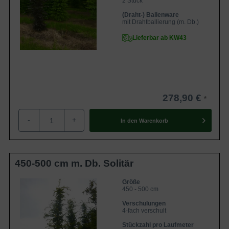
2 Stück
(Draht-) Ballenware
mit Drahtballierung (m. Db.)
Lieferbar ab KW43
278,90 €
-
+
In den
Warenkorb
450-500 cm m. Db. Solitär
Größe
450 - 500 cm
Verschulungen
4-fach verschult
Stückzahl pro Laufmeter