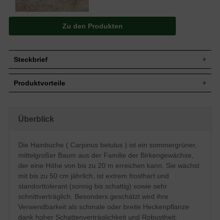
Zu den Produkten
Steckbrief
Jährl.
Bis zu 50 cm
Produktvorteile
Zuwachs
Wuchshöhe
10 bis 20 m
sehr frosthart und gut windfest
Wuchsbreite
8 bis 15 m
schnellwüchsig
kann sehr schmal gehalten werden
Mittelgroßer Baum, straff aufrecht,
Überblick
Wuchsform
hitzeresistent
unregelmäßig
sehr standorttolerant
Sommergrün, frischgrün, Rand doppelt
hohe Schattenverträglichkeit
Blatt
Die Hainbuche ( Carpinus betulus ) ist ein sommergrüner,
gesägt, 5-10 cm lang
extrem schnittverträglich
mittelgroßer Baum aus der Familie der Birkengewächse,
robust und pflegeleicht
Frucht
Kleine Nüsschen
nicht immergrün
der eine Höhe von bis zu 20 m erreichen kann. Sie wächst
Gelbe Blüten (männlich), grüne Blüten
(im Winter geringe Laubhaftung)
Blüte
mit bis zu 50 cm jährlich, ist extrem frosthart und
(weiblich); April / Mai
laubverursachend
standorttolerant (sonnig bis schattig) sowie sehr
Blütezeit
April - Mai
Staunässe vermeiden
schnittverträglich. Besonders geschätzt wird ihre
Bevorzugt frische bis feuchte, gut
Boden
durchlässige und nahrhafte Untergründe,
Verwendbarkeit als schmale oder breite Heckenpflanze
insgesamt jedoch standorttolerant
dank hoher Schattenverträglichkeit und Robustheit.