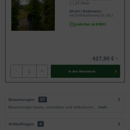
1-1,25 Stück
(Draht-) Ballenware
mit Drahtballierung (m. Db.)
Lieferbar ab KW43
427,90 €
-
+
In den
Warenkorb
Bewertungen
57
Bewertungen lesen, schreiben und diskutieren...
mehr
Artikelfragen
4