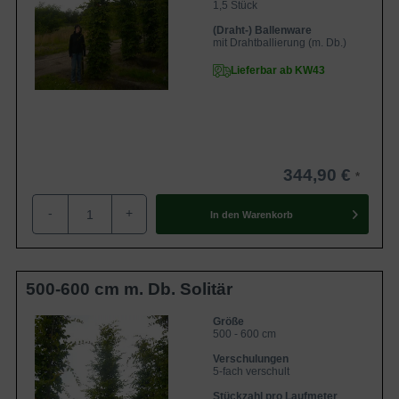
1,5 Stück
(Draht-) Ballenware
mit Drahtballierung (m. Db.)
Lieferbar ab KW43
344,90 €
-
+
In den
Warenkorb
500-600 cm m. Db. Solitär
Größe
500 - 600 cm
Verschulungen
5-fach verschult
Stückzahl pro Laufmeter