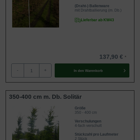
(Draht-) Ballenware
mit Drahtballierung (m. Db.)
Lieferbar ab KW43
137,90 €
-
+
In den
Warenkorb
350-400 cm m. Db. Solitär
Größe
350 - 400 cm
Verschulungen
4-fach verschult
Stückzahl pro Laufmeter
2 Stück