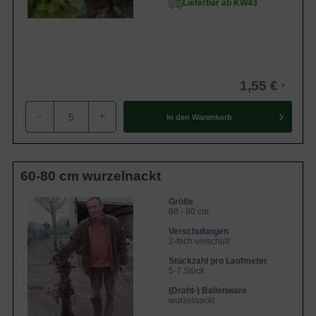
Lieferbar ab KW43
Pilze aufgenommen und der Pflanze verfügbar gemacht.
Im Gegenzug erhält der Pilz von der Pflanze seine
benötigten Kohlenhydrate.
Trockene Perioden werden durch den Pilz besser überstanden
1,55 €
Zusätzlich wirken sich die Pilze positiv auf die Gesundheit
-
+
der Pflanze aus. Die Pflanze verträgt durch die Pilze
In den
Warenkorb
trockene Perioden besser und wird vor Schädlingen
geschützt. Mykorrhizapilze können sogar gekauft und dem
Boden beigemischt werden. Bei wurzelnackten Pflanzen
60-80 cm wurzelnackt
kann das jährliche Wachstum sich in den ersten zwei
Jahren in Grenzen halten, da die Pflanze zunächst mit den
Größe
60 - 80 cm
Pilzen in Symbiose treten muss.
Verschulungen
2-fach verschult
Pflegeempfehlungen für Carpinus betulus
Stückzahl pro Laufmeter
5-7 Stück
Insgesamt ist die Hainbuche eine pflegeleichte und robuste
(Draht-) Ballenware
Heckenpflanze. Eine auf die Bedürfnisse der Pflanze
wurzelnackt
abgestimmte Pflege ist besonders empfehlenswert.