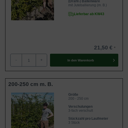
(Draht-) Ballenware
mit Juteballierung (m. B.)
Lieferbar ab KW43
21,50 €
-
+
In den
Warenkorb
200-250 cm m. B.
Größe
200 - 250 cm
Verschulungen
3-fach verschult
Stückzahl pro Laufmeter
3 Stück