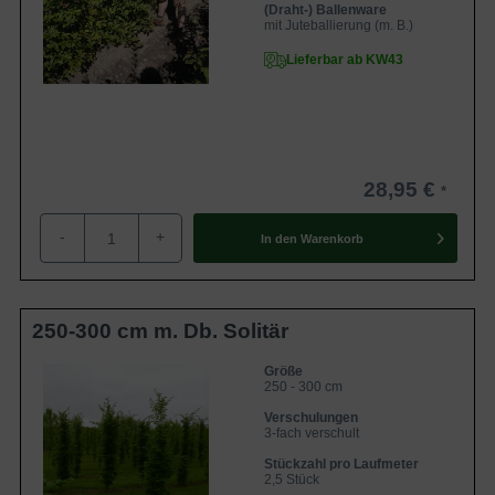
(Draht-) Ballenware
mit Juteballierung (m. B.)
Lieferbar ab KW43
28,95 €
-
+
In den
Warenkorb
250-300 cm m. Db. Solitär
Größe
250 - 300 cm
Verschulungen
3-fach verschult
Stückzahl pro Laufmeter
2,5 Stück