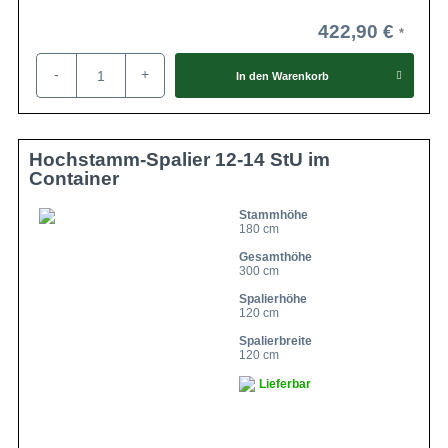
422,90 €
-
+
In den
Warenkorb
Hochstamm-Spalier 12-14 StU im
Container
Stammhöhe
180 cm
Gesamthöhe
300 cm
Spalierhöhe
120 cm
Spalierbreite
120 cm
Lieferbar