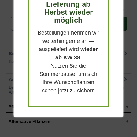
Lieferung ab
Ilex mutchagara 'Nellie R. Stevens'
(Stechpalme 'Nellie R. Stevens') ist ein
357,90 €
Herbst wieder
Eigenschaften
gutes immergrünes Spalier und bildet ein
möglich
dichtes Blattwerk. Als Sichtschutz eine
-
+
gute Option.
In den
Warenkorb
Bestellungen nehmen wir
weiterhin gerne an —
ausgeliefert wird
wieder
Bewertungen
2
ab KW 38
.
Bewertungen lesen, schreiben und diskutieren...
mehr
Nutzen Sie die
Sommerpause, um sich
Artikelfragen
0
Ihre Wunschpflanzen
Lesen Sie von weiteren Kunden gestellte Fragen zu diesem
schon jetzt zu sichern
Artikel
mehr
Pflegehinweise
Alternative Pflanzen
Pflanz- und Pflegetipps Ilex mutchagara 'Nellie R.
Stevens' / Stechpalme 'Nellie R. Stevens'