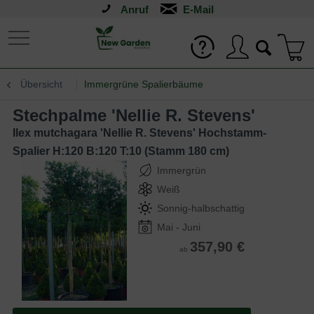
Anruf
Übersicht
Immergrüne Spalierbäume
Stechpalme 'Nellie R. Stevens'
Ilex mutchagara 'Nellie R. Stevens' Hochstamm-
Spalier H:120 B:120 T:10 (Stamm 180 cm)
Immergrün
Weiß
Sonnig-halbschattig
Mai - Juni
357,90 €
ab