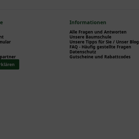
nd herunterladen können.
n zum hier gezeigten Artikel Quercus ilex / Stein-Eiche 'Hochstamm
rüne Spalierbäume
ce
Informationen
e
Alle Fragen und Antworten
rgrüne Spalierbäume
ht
Unsere Baumschule
mular
Unsere Tipps für Sie / Unser Blog
palierbäume
FAQ - Häufig gestellte Fragen
Datenschutz
partner
Gutscheine und Rabattcodes
rklären