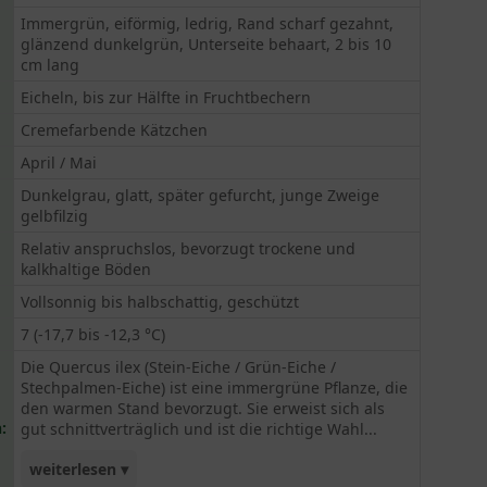
Immergrün, eiförmig, ledrig, Rand scharf gezahnt,
glänzend dunkelgrün, Unterseite behaart, 2 bis 10
cm lang
Eicheln, bis zur Hälfte in Fruchtbechern
Cremefarbende Kätzchen
April / Mai
Dunkelgrau, glatt, später gefurcht, junge Zweige
gelbfilzig
Relativ anspruchslos, bevorzugt trockene und
kalkhaltige Böden
Vollsonnig bis halbschattig, geschützt
7 (-17,7 bis -12,3 °C)
Die Quercus ilex (Stein-Eiche / Grün-Eiche /
Stechpalmen-Eiche) ist eine immergrüne Pflanze, die
den warmen Stand bevorzugt. Sie erweist sich als
:
gut schnittverträglich und ist die richtige Wahl...
weiterlesen ▾