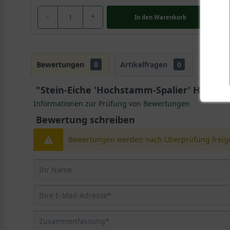
-
+
In den
Warenkorb
Bewertungen
0
Artikelfragen
0
"Stein-Eiche 'Hochstamm-Spalier' H:120 B:
Informationen zur Prüfung von Bewertungen
Bewertung schreiben
Bewertungen werden nach Überprüfung freige