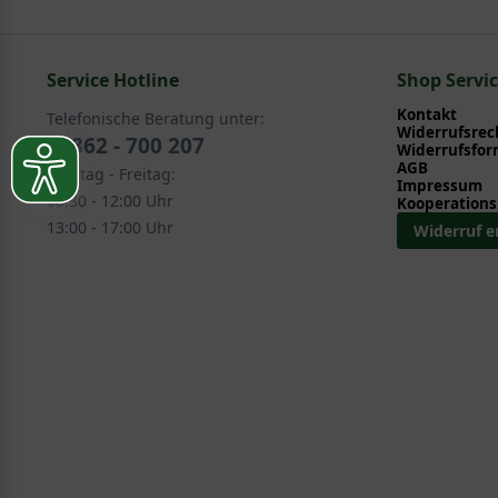
Pflegeanleitung zum Download an, die Sie nachstehe
In folgenden Kategorien finden Sie schöne Alternative
Service Hotline
Laub- und Nadelgehölze > Spalierbäume > Immerg
Shop Servi
Fertig-Heckenelemente > Immergrüne Spalierbäum
Kontakt
Telefonische Beratung unter:
Heckenpflanzen > fertige Heckenelemente > Imme
Widerrufsrec
02862 - 700 207
Widerrufsfor
Exklusive Formen > Spalierbäume > Immergrüne S
AGB
Montag - Freitag:
Impressum
08:30 - 12:00 Uhr
Kooperations
13:00 - 17:00 Uhr
Widerruf e