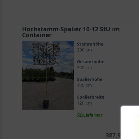
Hochstamm-Spalier 10-12 StU im
Container
Stammhöhe
200 cm
Gesamthöhe
320 cm
Spalierhöhe
120 cm
Spalierbreite
120 cm
Lieferbar
387,90 €