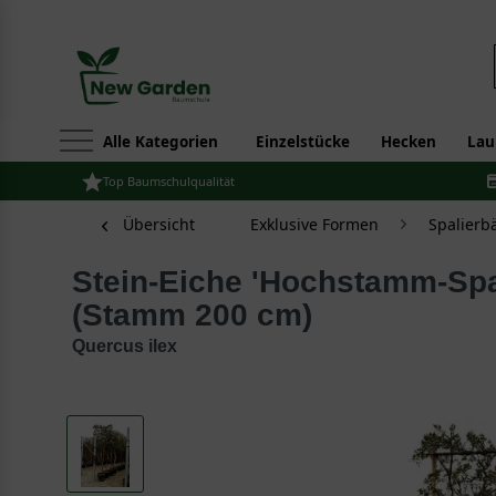
Alle Kategorien
Einzelstücke
Hecken
Lau
Top Baumschulqualität
Übersicht
Exklusive Formen
Spalier
Stein-Eiche 'Hochstamm-Spalier' H:120 B:120 T:10
(Stamm 200 cm)
Quercus ilex