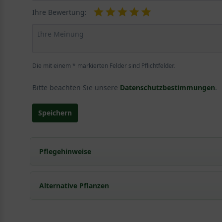
Ihre Bewertung:
Die mit einem * markierten Felder sind Pflichtfelder.
Bitte beachten Sie unsere
Datenschutzbestimmungen
.
Speichern
Pflegehinweise
Pflanz- und Pflegetipps Quercus ilex / Stein-Eic
Alternative Pflanzen
Mit ein paar kleinen Tipps und Tricks kann man Garte
Pflege- und Pflanztipps
, wo Sie zahlreiche Information
Sie suchen eine Alternative?