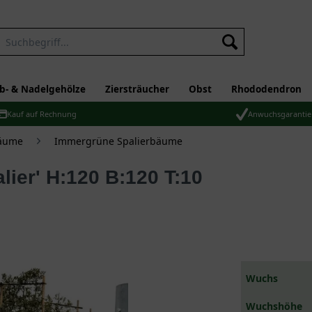
b- & Nadelgehölze
Ziersträucher
Obst
Rhododendron
Kauf auf Rechnung
Anwuchsgarantie
bäume
Immergrüne Spalierbäume
Wuchs
Wuchshöhe