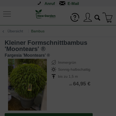
Anruf
Übersicht
Bambus
kleiner Formschnittbambus
'Moontears' ®
Fargesia 'Moontears' ®
Immergrün
Sonnig-halbschattig
bis zu 1,5 m
64,95 €
ab