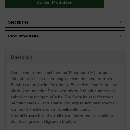
Zu den Produkten
Steckbrief
Jährl.
Bis zu 40 cm
Produktvorteile
Zuwachs
Wuchshöhe
Bis zu 2 m
sehr frosthart und gut windfest
Wuchsbreite
Bis zu 2 m
relativ anspruchslos
kein Beschnitt notwendig
Wuchsform
Aufrecht, sehr dichtbuschig
Überblick
gedeiht auch auf feuchten und kalkhaltigen Böden
Länglich, filigran, frischgrün mit
benötigt keine Wurzelsperre
Blatt
Elfenbeinfarbenen Hüllblättern
optimal für kleine Hecken
Der kleine Formschnittbambus 'Moontears'® ( Fargesia
verträgt keine extreme Trockenheit
Frucht
-
'Moontears'® ) ist ein horstig wachsender, immergrüner
Blüte
Sehr selten, ungefähr alle 80 bis 100 Jahre
Bambus ohne Ausläuferbildung. Er erreicht eine Höhe von
Frische bis feuchte, nahrhafte und
bis zu 2 m und eine Breite von bis zu 2 m mit aufrechtem,
Boden
durchlässige Böden, gedeiht auch auf
sehr dichtbuschigem Wuchs. Die Sorte ist sehr frosthart ,
kalkhaltigen Böden
benötigt keine Wurzelsperre und eignet sich besonders für
Standort
Sonnig bis halbschattig
kompakte Hecken sowie Kübelbepflanzung.
Kübelbepflanzung, Einzel-/ Solitärelement,
Verwendung
Charakteristisch sind die elfenbeinfarbenen Hüllblätter an
straffe Heckenbepflanzung
den frischgrünen, filigranen Blättern.