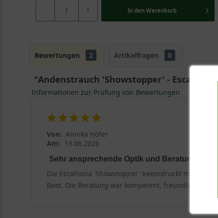
-
+
In den
Warenkorb
Bewertungen
2
Artikelfragen
0
"Andenstrauch 'Showstopper' - Escallonia
Informationen zur Prüfung von Bewertungen
Von:
Annika Höfer
Am:
13.06.2026
Sehr ansprechende Optik und Beratung
Die Escallonia 'Showstopper' beeindruckt mit kompa
Beet. Die Beratung war kompetent, freundlich und pr