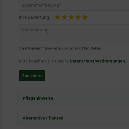
Ihre Bewertung:
Die mit einem * markierten Felder sind Pflichtfelder.
Bitte beachten Sie unsere
Datenschutzbestimmungen
.
Speichern
Pflegehinweise
Pflanz- und Pflegetipps Escallonia 'Iveyi' / Anden
Alternative Pflanzen
Mit ein paar kleinen Tipps und Tricks kann man Garte