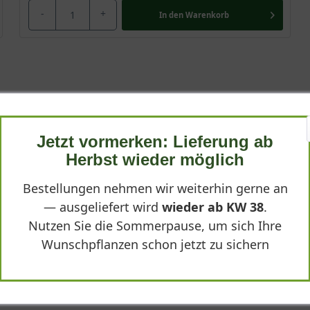
-
+
In den
Warenkorb
 'Showstopper'"
Jetzt vormerken: Lieferung ab
Herbst wieder möglich
Bestellungen nehmen wir weiterhin gerne an
— ausgeliefert wird
wieder ab KW 38
.
Nutzen Sie die Sommerpause, um sich Ihre
Wunschpflanzen schon jetzt zu sichern
kter Wuchsform und dichtem Blattwerk, die Blüten sind kräftig und
axisnah, alle Pflanz- und Pflegetipps wurden klar erklärt.