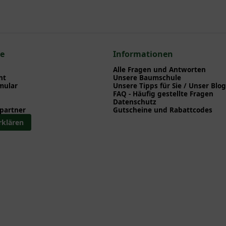
en zu Pflanzzeitpunkt, Pflege, Bewässerung etc. finden können. Al
nd herunterladen können.
zum hier gezeigten Artikel Escallonia 'Iveyi' / Andenstrauch 'Iveyi'
immergrüne Sträucher
ce
Informationen
Alle Fragen und Antworten
lonia
ht
Unsere Baumschule
mular
Unsere Tipps für Sie / Unser Blog
FAQ - Häufig gestellte Fragen
Datenschutz
partner
Gutscheine und Rabattcodes
rklären