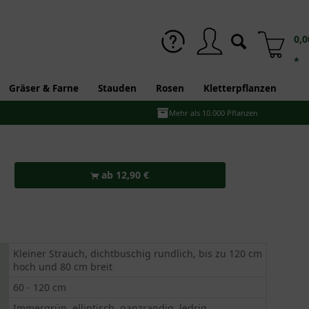
0,0
*
Gräser & Farne
Stauden
Rosen
Kletterpflanzen
Mehr als 10.000 Pflanzen
ab 12,90 €
Kleiner Strauch, dichtbuschig rundlich, bis zu 120 cm
hoch und 80 cm breit
60 - 120 cm
Immergrün, elliptisch, ganzrandig, ledrig,