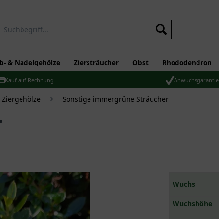
b- & Nadelgehölze
Ziersträucher
Obst
Rhododendron
Kauf auf Rechnung
Anwuchsgarantie
Ziergehölze
Sonstige immergrüne Sträucher
'
Wuchs
Wuchshöhe