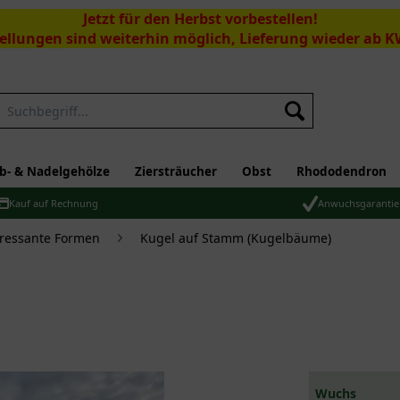
Jetzt für den Herbst vorbestellen!
ellungen sind weiterhin möglich, Lieferung wieder ab K
Suchen
b- & Nadelgehölze
Ziersträucher
Obst
Rhododendron
Kauf auf Rechnung
Anwuchsgarantie
eressante Formen
Kugel auf Stamm (Kugelbäume)
Wuchs