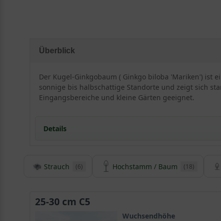
Überblick
Der Kugel-Ginkgobaum ( Ginkgo biloba 'Mariken') ist e
sonnige bis halbschattige Standorte und zeigt sich sta
Eingangsbereiche und kleine Gärten geeignet.
Details
Strauch
Hochstamm / Baum
(6)
(18)
Herkunft und Besonderheit des Kugel-Ginkgobau
Ginkgo biloba ’Mariken‘ ist eine neue Selektion des s
kleine Baum mit auffallend kugeliger Krone wurde a
25-30 cm C5
Raum unter dem Synonym Kugel-Ginkgobaum bekannt 
Wuchsendhöhe