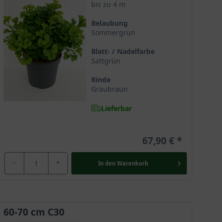
bis zu 4 m
Belaubung
Sommergrün
menspiel mit einer kugelig wachsenden Kronenform
ckenden Charme eine hervorragende Wahl für den kleinen
Blatt- / Nadelfarbe
Sattgrün
Rinde
Graubraun
as Gehölz war bereits vor 180 Millionen Jahren in den
Lieferbar
sche
Ginkgobaum
überlebte die Einflüsse zahlreicher
kultiviert.
67,90 €
-
+
In den
Warenkorb
 weder zu den
Laubbäumen
noch zu den
ugeordnet.
60-70 cm C30