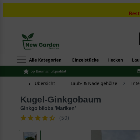
Best
Alle Kategorien
Einzelstücke
Hecken
Lau
Top Baumschulqualität
Übersicht
Laub- & Nadelgehölze
Int
Kugel-Ginkgobaum
Ginkgo biloba 'Mariken'
(
50
)