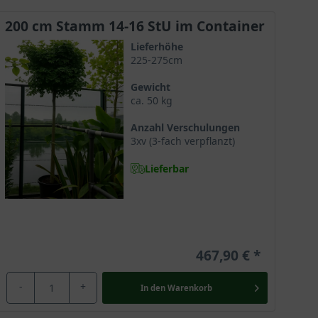
wird.
200 cm Stamm 14-16 StU im Container
Lieferhöhe
225-275cm
 Wintertemperaturen ohne Schwierigkeiten. Er verträgt
Gewicht
Ballens bei starkem Frost unterstützt werden. Es
ca. 50 kg
er Lage, wie zum Beispiel in einem Wintergarten, zu
Anzahl Verschulungen
3xv (3-fach verpflanzt)
Lieferbar
stilvolle Akzente. Dafür sollte er in Einzelstellung
e Gartenstar leuchtet im Herbst mit einer prächtigen
tung eignet sich diese Selektion und erhellt die
467,90 €
-
+
In den
Warenkorb
hier mit seinem individuellen Charme zu einem