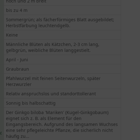
hoch und 2 m breit
bis zu 4 m
Sommergrün; als fächerförmiges Blatt ausgebildet;
Herbstfärbung leuchtendgelb.
Keine
Männliche Blüten als Kätzchen, 2-3 cm lang,
gelbgrün, weibliche Blüten langgestielt.
April - Juni
Graubraun
Pfahlwurzel mit feinen Seitenwurzeln, später
Herzwurzler
Relativ anspruchslos und standorttollerant
Sonnig bis halbschattig
Der Ginkgo biloba 'Mariken' (Kugel-Ginkgobaum)
eignet sich z. B. als Element für den
Eingangsbereich. Aufgrund des langsamen Wuchses
eine sehr pflegeleichte Pflanze, die sicherlich nicht
:
häufig zu...