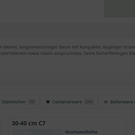
in kleiner, langsamwüchsiger Baum mit kompakter, kugeliger Krone
ndorttolerant sowie relativ anspruchslos. Seine fächerförmigen Blä
Stämmchen
Containerware
Ballenware 
(5)
(24)
ms / Ginkgo biloba ’Mariken‘
ogenannten
Fächerblattbaums
und wurde im Jahre 1996 in den Nied
ls sogenannter Hexenbesen an einem
Ginkgobaum
entdeckt und dann
30-40 cm C7
und sehr beliebt.
Wuchsendhöhe