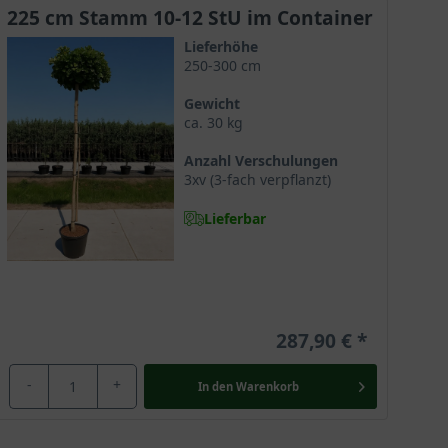
225 cm Stamm 10-12 StU im Container
Lieferhöhe
gelginkgo attraktiv, da er kaum Pflegeaufwand benötigt
250-300 cm
auf Dachterrassen oder auch auf einem Balkon in
Gewicht
ca. 30 kg
Anzahl Verschulungen
3xv (3-fach verpflanzt)
t der kleine Kugelginkgo allerdings auf Staunässe,
Lieferbar
 Pfahlwurzel und vielen feinen Wurzeln, die den Baum
einer Wurzeln und eignet sich daher gut zur Nutzung
287,90 €
-
+
In den
Warenkorb
n lichtreichen Platz gepflanzt werden und bedankt