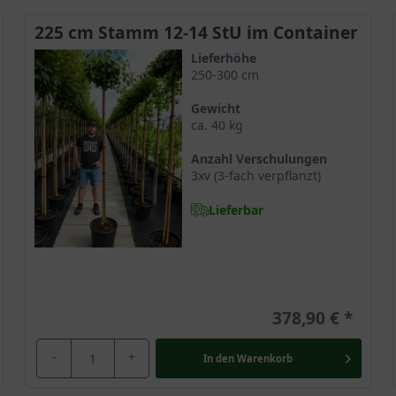
iert jeden Baumfreund von den Vorzügen des Ginkgos überzeugen 
225 cm Stamm 12-14 StU im Container
Lieferhöhe
250-300 cm
biloba ’Mariken‘ sehr winterhart und übersteht mitteleuropäische
Gewicht
ssig frostsicher. Ein junges Exemplar sollte durch den Schutz des 
ca. 40 kg
hüllen oder dem kleinen Baum zu einem Winterquartier in geschützt
Anzahl Verschulungen
3xv (3-fach verpflanzt)
Lieferbar
, zierlichen Wuchses vor allem für kleinere Gärten und setzt hier 
Terrasse zaubert er einen Hauch von Asien. Der wunderschöne klein
arkanten Blatt in Szene. Ebenso zu einer individuellen Grabgestal
378,90 €
-
+
In den
Warenkorb
’Mariken‘ einen Balkon oder Innenhof zu begrünen und wird auch 