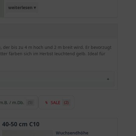
weiterlesen ▾
finden sein wird. Zuletzt zeichnet sich der Ginkgo
als Kugelbaum noch durch seine extrem
Standorttoleranz aus.
, der bis zu 4 m hoch und 2 m breit wird. Er bevorzugt
tter färben sich im Herbst leuchtend gelb. Ideal für
m.B. / m.Db.
SALE
(5)
(2)
erlanden auf den Markt gebracht. Der kompakte,
 erfolgreich kultiviert. Er ist im deutschsprachigen
40-50 cm C10
Wuchsendhöhe