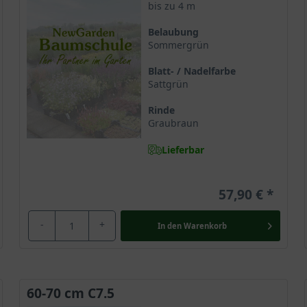
bis zu 4 m
Belaubung
Sommergrün
eibt dauerhaft zierlich. Dies verschafft der Selektion im Zusam
ittlerweile ein weit verbreitetes Ziergehölz, das mit seinem entzü
Blatt- / Nadelfarbe
Sattgrün
Rinde
r Bedeutung
Graubraun
einer chinesischen Provinz und gilt weltweit als lebendes Fossil. D
Lieferbar
ich im Unterschied zu anderen Pflanzen dauerhaft. Der prähistori
In seiner Heimat wird er verehrt und seit langem als Tempelbaum 
57,90 €
rdnet
-
+
In den
Warenkorb
der Ginkgoales in der Familie der Ginkgobaumgewächse und zählt
chtlich näher steht, werden Ginkgos zumeist den
Nadelgehölzen
z
60-70 cm C7.5