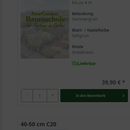
bis zu 4 m
Zierliche Form – ideal auch für kleine Gärten
Belaubung
Sommergrün
Er überzeugt mit einem gemächlichen Wachstum und bl
eine große Beliebtheit. Ginkgo biloba ’Mariken‘ ist m
Blatt- / Nadelfarbe
Garten darstellt.
Sattgrün
Rinde
Urtyp ist ein lebendes Fossil mit prähistorische
Graubraun
Ginkgo biloba wächst in freier Natur ausschließlich in 
Lieferbar
Laubmischwäldern Europas verbreitet und etablierte s
Epochen und hat daher einen hohen botanischen Wert. 
39,90 €
Ginkgo biloba wird trotz seines Blattes den Nadelgehölzen zugeo
-
+
In den
Warenkorb
Ginkgo biloba ist das einzige noch lebende Gewächs 
Nadelgehölzen. Da er diesen aber entwicklungsgeschi
Beliebtes Ziergehölz in den Gärten Mitteleuropas
40-50 cm C20