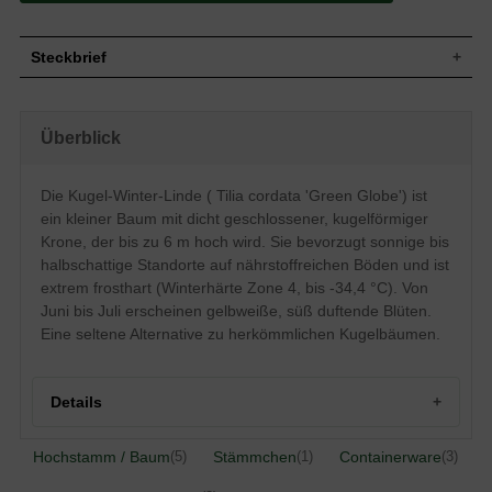
Steckbrief
Großer Strauch oder kleiner Baum,
Wuchs
kugelförmige Krone, dicht geschlossen,
Überblick
bis zu 6 m hoch
Wuchshöhe
bis zu 6 m
Herzförmig, Oberseite dunkelgrün,
Die Kugel-Winter-Linde ( Tilia cordata 'Green Globe') ist
Blatt
Unterseite blaugrün, Herbstfärbung gelb,
ein kleiner Baum mit dicht geschlossener, kugelförmiger
3 bis 10 cm lang
Krone, der bis zu 6 m hoch wird. Sie bevorzugt sonnige bis
Runde, graue Früchte, anfangs filzig und
Frucht
halbschattige Standorte auf nährstoffreichen Böden und ist
später kahl
extrem frosthart (Winterhärte Zone 4, bis -34,4 °C). Von
Blüte
Gelbweiß, süß duftend
Juni bis Juli erscheinen gelbweiße, süß duftende Blüten.
Blütezeit
Juni / Juli
Eine seltene Alternative zu herkömmlichen Kugelbäumen.
Frischtriebe anfangs rotbraun und
Rinde
glänzend, anschließend kupferbraun und
gefurcht
Details
Wurzeln
Herzwurzler, viele Feinwurzeln
Mäßig trockene bis frische und
Boden
nährstoffreiche Untergründe
Hochstamm / Baum
Stämmchen
Containerware
(5)
(1)
(3)
Standort
Sonnig bis halbschattig
Herkunft und Besonderheiten der Winter-Linde