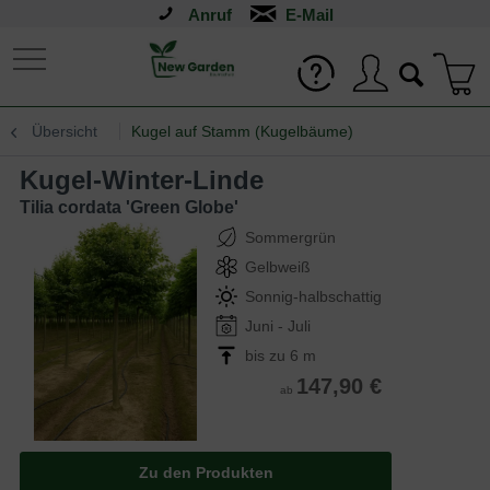
Anruf
Übersicht
Kugel auf Stamm (Kugelbäume)
Kugel-Winter-Linde
Tilia cordata 'Green Globe'
Sommergrün
Gelbweiß
Sonnig-halbschattig
Juni - Juli
bis zu 6 m
147,90 €
ab
Zu den Produkten