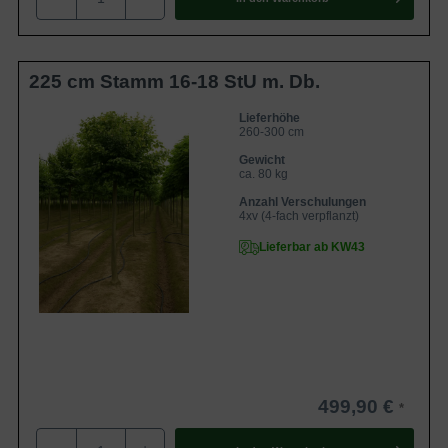
Charismatisches Blatt der Winter-Linde setzt die
Kugelform in Szene
Das charismatische Blattwerk der Kugel-Winter-Linde
225 cm Stamm 16-18 StU m. Db.
betont ihre extravagante Kronenform und bringt Frische in
den Garten. Die markanten Blätter sind herzförmig und
Lieferhöhe
260-300 cm
leuchten oberseits in einer dunkelgrünen Blattfarbe. Eine
Gewicht
deutlich hellere und bläulich-grün schimmernde Unterseite
ca. 80 kg
bewirkt magische Lichtmomente und lässt die Tilia cordata
Anzahl Verschulungen
exotisch erscheinen.
4xv (4-fach verpflanzt)
Lieferbar ab KW43
Gelbe Blattfärbung schenkt warme
Herbstimpressionen
Auch im Herbst weiß die Kugel-Winter-Linde den Gärtner
zu überzeugen. Dann zeigt sie sich mit einer leuchtend
gelben Herbstfärbung, die den Garten zum Strahlen bringt
und wunderschöne Impressionen beschert. Die aparte
499,90 €
Wuchsform dieser Schönheit kommt nun besonders