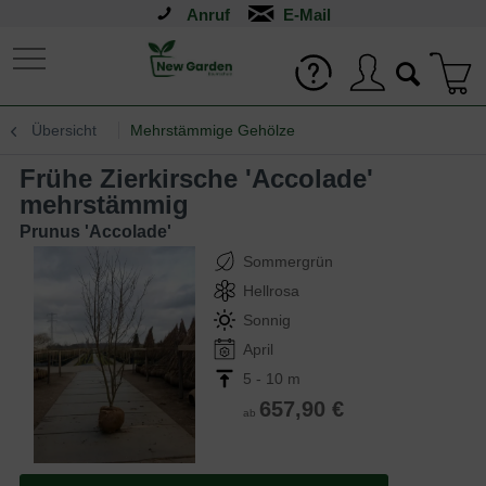
Anruf
Übersicht
Mehrstämmige Gehölze
Frühe Zierkirsche 'Accolade'
mehrstämmig
Prunus 'Accolade'
Sommergrün
Hellrosa
Sonnig
April
5 - 10 m
657,90 €
ab