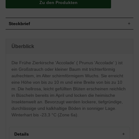
Zu den Produkten
Steckbrief
Großstrauch oder kleiner Baum, zierlich,
trichterförmig aufrecht, locker gestellte
Überblick
Wuchs
Hauptäste, im Alter schirmförmig mit leicht
überhängenden Ästen, 5 bis 10 m hoch
und 3 bis 10 m breit
Die Frühe Zierkirsche 'Accolade' ( Prunus 'Accolade' ) ist
Wuchshöhe
5 - 10 m
ein Großstrauch oder kleiner Baum mit trichterförmig
Sommergrün, meist eiförmig bis elliptisch,
einfach oder doppelt gesägter Rand, lang
aufrechtem, im Alter schirmförmigem Wuchs. Sie erreicht
Blatt
zugespitzt, frischgrün, Herbstfärbung
eine Höhe von bis zu 10 m und eine Breite von bis zu 10
gelborange bis rot, 8 bis 12 cm lang
m. Die hellrosa, leicht gefüllten Blüten erscheinen reichlich
Frucht
Keine
in Büscheln bereits im April und locken die heimische
Hellrosa Blüten, leicht gefüllt, in Büscheln,
Insektenwelt an. Bevorzugt werden lockere, tiefgründige,
Blüte
ca. 4 cm breit, reichblühend
durchlässige und kalkhaltige Böden in sonniger Lage.
Blütezeit
April
Winterhart bis -23,3 °C (Zone 6a).
Rinde
Braun bis grau
Wurzeln
Tiefwurzler
Lockere, tiefgründige, durchlässige und
Details
Boden
kalkhaltige Böden