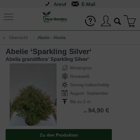
Anruf
Übersicht
Abelie - Abelia
Abelie ‘Sparkling Silver‘
Abelia grandiflora‘ Sparkling Silver‘
Wintergrün
Rosaweiß
Sonnig-halbschattig
August- September
Bis zu 2 m
94,90 €
ab
Zu den Produkten