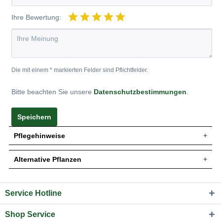
Ihre Bewertung:
Die mit einem * markierten Felder sind Pflichtfelder.
Bitte beachten Sie unsere
Datenschutzbestimmungen
.
Speichern
Pflegehinweise
Alternative Pflanzen
Pflanz- und Pflegetipps Ficus carica / Echter
Feigenbaum / Feige
Service Hotline
Sie suchen eine Alternative?
Mit ein paar kleinen Tipps und Tricks kann man
In folgenden Kategorien finden Sie schöne Alternativen
Gartenpflanzen einen optimalen Start am neuen Standort
Shop Service