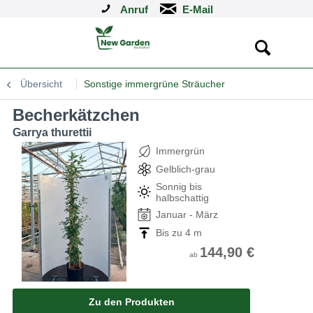
Anruf
Übersicht
Sonstige immergrüne Sträucher
Becherkätzchen
Garrya thurettii
Immergrün
Gelblich-grau
Sonnig bis
halbschattig
Januar - März
Bis zu 4 m
144,90 €
ab
Zu den Produkten