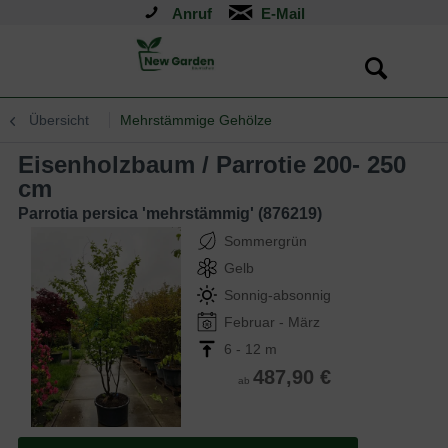
Anruf
Übersicht
Mehrstämmige Gehölze
Eisenholzbaum / Parrotie 200- 250
cm
Parrotia persica 'mehrstämmig' (876219)
Sommergrün
Gelb
Sonnig-absonnig
Februar - März
6 - 12 m
487,90 €
ab