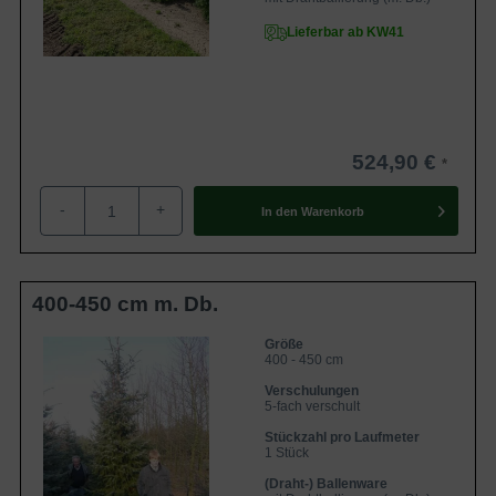
Lieferbar ab KW41
524,90 €
-
+
In den
Warenkorb
400-450 cm m. Db.
Größe
400 - 450 cm
Verschulungen
5-fach verschult
Stückzahl pro Laufmeter
1 Stück
(Draht-) Ballenware