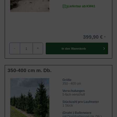
Lieferbar ab KW41
399,90 €
-
+
In den
Warenkorb
350-400 cm m. Db.
Größe
350 - 400 cm
Verschulungen
5-fach verschult
Stückzahl pro Laufmeter
1 Stück
(Draht-) Ballenware
mit Drahtballierung (m. Db.)