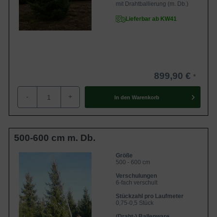
mit Drahtballierung (m. Db.)
Lieferbar ab KW41
899,90 €
-
+
In den
Warenkorb
500-600 cm m. Db.
Größe
500 - 600 cm
Verschulungen
6-fach verschult
Stückzahl pro Laufmeter
0,75-0,5 Stück
(Draht-) Ballenware