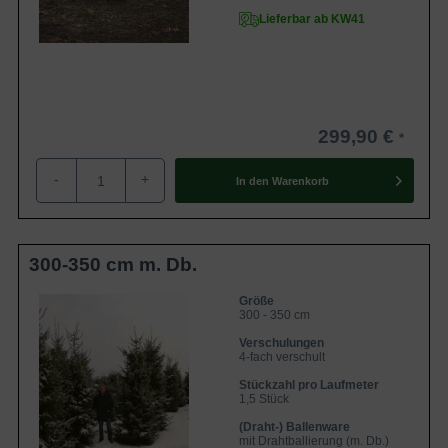
Lieferbar ab KW41
Mit der Anschaffung einer
Picea omorika
können Sie
nichts falsch machen. Die anspruchslose Pflanze braucht
so gut wie keine Pflege und entwickelt sich zu einem
prächtigen Exemplar. Wählen Sie die
Serbische Fichte
als
Solitärgehölz oder auch als Heckenpflanze, so werden Sie
299,90 €
viel Freude an ihr haben.
Für eine ausführliche Beratung bezüglich der Auswahl der
-
+
In den
Warenkorb
Sorte, stehen wir Ihnen gerne zur Verfügung.
Zur Gesamtauswahl Heckenpflanzen
300-350 cm m. Db.
Größe
300 - 350 cm
Verschulungen
4-fach verschult
Stückzahl pro Laufmeter
1,5 Stück
(Draht-) Ballenware
mit Drahtballierung (m. Db.)