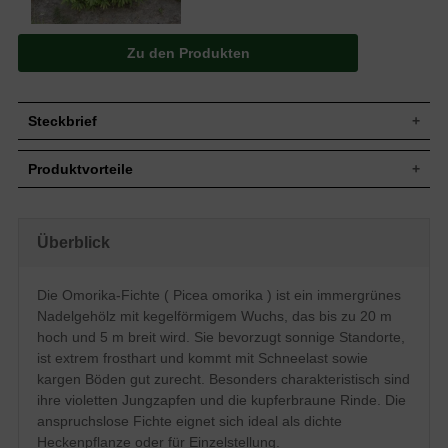
Zu den Produkten
Steckbrief
Jährl.
30-50 cm
Produktvorteile
Zuwachs
Wuchshöhe
Bis zu 20 m
extrem frosthart und windfest
Wuchsbreite
Bis zu 5 m
hitzeresistent
anspruchslos (Boden)
Gehölz mit geradem Stamm, bis zum
Überblick
Wuchsform
gut schnittverträglich
Boden beastet, kegelförmiger Aufbau
robust und pflegeleicht
Eiförmige Zapfen, bis 6 cm lang, junge
keine Probleme mit hoher Schneelast
Die Omorika-Fichte ( Picea omorika ) ist ein immergrünes
Frucht
Zapfen violettpurpur, ältere Zapfen
schwer durchdringliche Hecke
zimtbraun
Nadelgehölz mit kegelförmigem Wuchs, das bis zu 20 m
Bodenverdichtung meiden
Staunässe vermeiden
Blüte
Unscheinbar im Mai
hoch und 5 m breit wird. Sie bevorzugt sonnige Standorte,
ist extrem frosthart und kommt mit Schneelast sowie
Rinde
Kupferbraun
kargen Böden gut zurecht. Besonders charakteristisch sind
Insgesamt sehr anspruchslos, Staunässe
Boden
meiden
ihre violetten Jungzapfen und die kupferbraune Rinde. Die
Standort
Sonnig
anspruchslose Fichte eignet sich ideal als dichte
Heckenpflanze oder für Einzelstellung.
Verwendung
Heckenpflanze, Einzelstellung