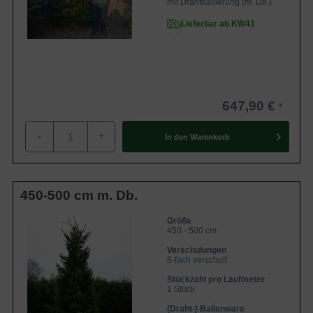
mit Drahtballierung (m. Db.)
Lieferbar ab KW41
647,90 €
-
+
In den
Warenkorb
450-500 cm m. Db.
Größe
450 - 500 cm
Verschulungen
6-fach verschult
Stückzahl pro Laufmeter
1 Stück
(Draht-) Ballenware