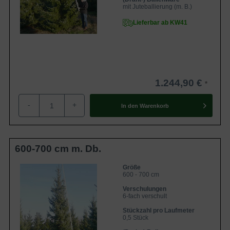
mit Juteballierung (m. B.)
Lieferbar ab KW41
1.244,90 €
-
+
In den
Warenkorb
600-700 cm m. Db.
Größe
600 - 700 cm
Verschulungen
6-fach verschult
Stückzahl pro Laufmeter
0,5 Stück