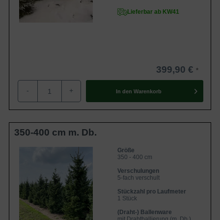
Lieferbar ab KW41
399,90 €
-
+
In den
Warenkorb
350-400 cm m. Db.
Größe
350 - 400 cm
Verschulungen
5-fach verschult
Stückzahl pro Laufmeter
1 Stück
(Draht-) Ballenware
mit Drahtballierung (m. Db.)