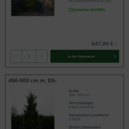
mit Drahtballierung (m. Db.)
Lieferbar ab KW41
647,90 €
-
+
In den
Warenkorb
450-500 cm m. Db.
Größe
450 - 500 cm
Verschulungen
6-fach verschult
Stückzahl pro Laufmeter
1 Stück
(Draht-) Ballenware