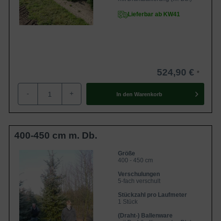
Lieferbar ab KW41
524,90 €
-
+
In den
Warenkorb
400-450 cm m. Db.
Größe
400 - 450 cm
Verschulungen
5-fach verschult
Stückzahl pro Laufmeter
1 Stück
(Draht-) Ballenware