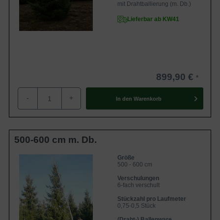
mit Drahtballierung (m. Db.)
Lieferbar ab KW41
899,90 €
-
+
In den
Warenkorb
500-600 cm m. Db.
Größe
500 - 600 cm
Verschulungen
6-fach verschult
Stückzahl pro Laufmeter
0,75-0,5 Stück
(Draht-) Ballenware