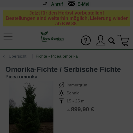
Anruf
Jetzt für den Herbst vorbestellen!
Bestellungen sind weiterhin möglich, Lieferung wieder
ab KW 38.
Übersicht
Fichte - Picea omorika
Omorika-Fichte / Serbische Fichte
Picea omorika
Immergrün
Sonnig
15 - 25 m
899,90 €
ab