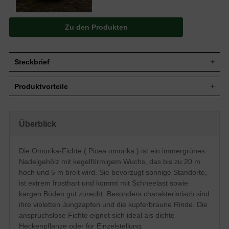
Zu den Produkten
Steckbrief
Jährl.
30-50 cm
Produktvorteile
Zuwachs
Wuchshöhe
Bis zu 20 m
extrem frosthart und windfest
Wuchsbreite
Bis zu 5 m
hitzeresistent
anspruchslos (Boden)
Gehölz mit geradem Stamm, bis zum
Überblick
Wuchsform
gut schnittverträglich
Boden beastet, kegelförmiger Aufbau
robust und pflegeleicht
Eiförmige Zapfen, bis 6 cm lang, junge
keine Probleme mit hoher Schneelast
Die Omorika-Fichte ( Picea omorika ) ist ein immergrünes
Frucht
Zapfen violettpurpur, ältere Zapfen
schwer durchdringliche Hecke
zimtbraun
Nadelgehölz mit kegelförmigem Wuchs, das bis zu 20 m
Bodenverdichtung meiden
Staunässe vermeiden
Blüte
Unscheinbar im Mai
hoch und 5 m breit wird. Sie bevorzugt sonnige Standorte,
ist extrem frosthart und kommt mit Schneelast sowie
Rinde
Kupferbraun
kargen Böden gut zurecht. Besonders charakteristisch sind
Insgesamt sehr anspruchslos, Staunässe
Boden
meiden
ihre violetten Jungzapfen und die kupferbraune Rinde. Die
Standort
Sonnig
anspruchslose Fichte eignet sich ideal als dichte
Heckenpflanze oder für Einzelstellung.
Verwendung
Heckenpflanze, Einzelstellung