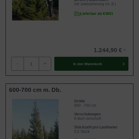
mit Juteballierung (m. B.)
Lieferbar ab KW41
1.244,90 €
-
+
In den
Warenkorb
600-700 cm m. Db.
Größe
600 - 700 cm
Verschulungen
6-fach verschult
Stückzahl pro Laufmeter
0,5 Stück