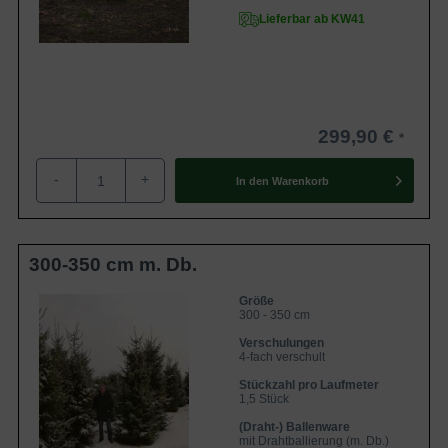
Lieferbar ab KW41
Mit der Anschaffung einer
Picea omorika
können Sie
nichts falsch machen. Die anspruchslose Pflanze braucht
so gut wie keine Pflege und entwickelt sich zu einem
prächtigen Exemplar. Wählen Sie die
Serbische Fichte
als
Solitärgehölz oder auch als Heckenpflanze, so werden Sie
299,90 €
viel Freude an ihr haben.
Für eine ausführliche Beratung bezüglich der Auswahl der
-
+
In den
Warenkorb
Sorte, stehen wir Ihnen gerne zur Verfügung.
Zur Gesamtauswahl Heckenpflanzen
300-350 cm m. Db.
Größe
300 - 350 cm
Verschulungen
4-fach verschult
Stückzahl pro Laufmeter
1,5 Stück
(Draht-) Ballenware
mit Drahtballierung (m. Db.)