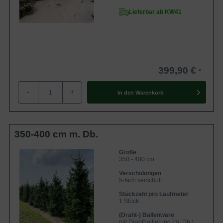
Lieferbar ab KW41
399,90 €
-
+
In den
Warenkorb
350-400 cm m. Db.
Größe
350 - 400 cm
Verschulungen
5-fach verschult
Stückzahl pro Laufmeter
1 Stück
(Draht-) Ballenware
mit Drahtballierung (m. Db.)