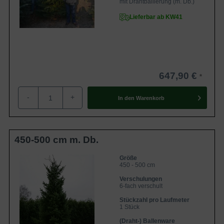
mit Drahtballierung (m. Db.)
Lieferbar ab KW41
647,90 €
-
+
In den
Warenkorb
450-500 cm m. Db.
Größe
450 - 500 cm
Verschulungen
6-fach verschult
Stückzahl pro Laufmeter
1 Stück
(Draht-) Ballenware