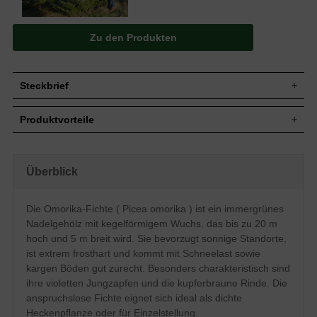
Zu den Produkten
Steckbrief
Jährl.
30-50 cm
Produktvorteile
Zuwachs
Wuchshöhe
Bis zu 20 m
extrem frosthart und windfest
Wuchsbreite
Bis zu 5 m
hitzeresistent
anspruchslos (Boden)
Gehölz mit geradem Stamm, bis zum
Überblick
Wuchsform
gut schnittverträglich
Boden beastet, kegelförmiger Aufbau
robust und pflegeleicht
Eiförmige Zapfen, bis 6 cm lang, junge
keine Probleme mit hoher Schneelast
Die Omorika-Fichte ( Picea omorika ) ist ein immergrünes
Frucht
Zapfen violettpurpur, ältere Zapfen
schwer durchdringliche Hecke
zimtbraun
Nadelgehölz mit kegelförmigem Wuchs, das bis zu 20 m
Bodenverdichtung meiden
Staunässe vermeiden
Blüte
Unscheinbar im Mai
hoch und 5 m breit wird. Sie bevorzugt sonnige Standorte,
ist extrem frosthart und kommt mit Schneelast sowie
Rinde
Kupferbraun
kargen Böden gut zurecht. Besonders charakteristisch sind
Insgesamt sehr anspruchslos, Staunässe
Boden
meiden
ihre violetten Jungzapfen und die kupferbraune Rinde. Die
Standort
Sonnig
anspruchslose Fichte eignet sich ideal als dichte
Heckenpflanze oder für Einzelstellung.
Verwendung
Heckenpflanze, Einzelstellung