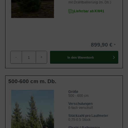
mit Drahtballierung (m. Db.)
Lieferbar ab KW41
899,90 €
-
+
In den
Warenkorb
500-600 cm m. Db.
Größe
500 - 600 cm
Verschulungen
6-fach verschult
Stückzahl pro Laufmeter
0,75-0,5 Stück
(Draht-) Ballenware