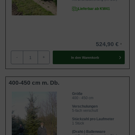
Lieferbar ab KW41
524,90 €
-
+
In den
Warenkorb
400-450 cm m. Db.
Größe
400 - 450 cm
Verschulungen
5-fach verschult
Stückzahl pro Laufmeter
1 Stück
(Draht-) Ballenware