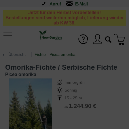
Anruf
Jetzt für den Herbst vorbestellen!
Bestellungen sind weiterhin möglich, Lieferung wieder
ab KW 38.
Übersicht
Fichte - Picea omorika
Omorika-Fichte / Serbische Fichte
Picea omorika
Immergrün
Sonnig
15 - 25 m
1.244,90 €
ab