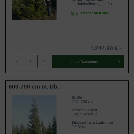
mit Juteballierung (m. B.)
Lieferbar ab KW41
1.244,90 €
-
+
In den
Warenkorb
600-700 cm m. Db.
Größe
600 - 700 cm
Verschulungen
6-fach verschult
Stückzahl pro Laufmeter
0,5 Stück