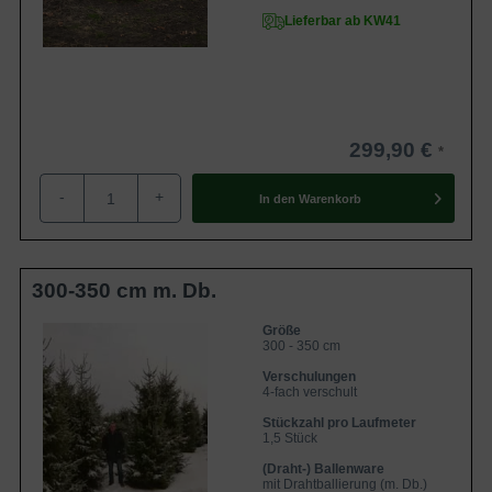
Lieferbar ab KW41
Mit der Anschaffung einer
Picea omorika
können Sie
nichts falsch machen. Die anspruchslose Pflanze braucht
so gut wie keine Pflege und entwickelt sich zu einem
prächtigen Exemplar. Wählen Sie die
Serbische Fichte
als
Solitärgehölz oder auch als Heckenpflanze, so werden Sie
299,90 €
viel Freude an ihr haben.
Für eine ausführliche Beratung bezüglich der Auswahl der
-
+
In den
Warenkorb
Sorte, stehen wir Ihnen gerne zur Verfügung.
Zur Gesamtauswahl Heckenpflanzen
300-350 cm m. Db.
Größe
300 - 350 cm
Verschulungen
4-fach verschult
Stückzahl pro Laufmeter
1,5 Stück
(Draht-) Ballenware
mit Drahtballierung (m. Db.)