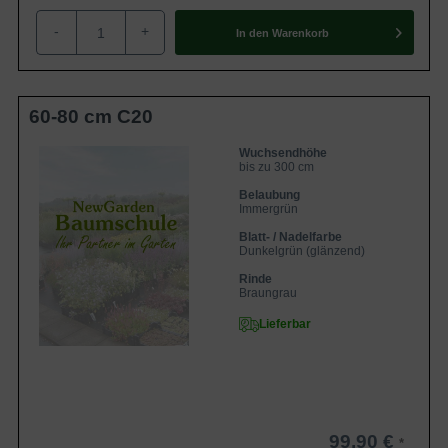
-
+
In den
Warenkorb
60-80 cm C20
Wuchsendhöhe
bis zu 300 cm
Belaubung
Immergrün
Blatt- / Nadelfarbe
Dunkelgrün (glänzend)
Rinde
Braungrau
Lieferbar
99,90 €