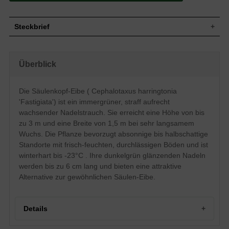
Steckbrief
Säulenförmiger Strauch, straff aufrecht,
Wuchs
extrem dicht stehend, bis zu 3 m hoch
Überblick
und 1,5 m breit, sehr langsam wachsend
Wuchshöhe
bis zu 300 cm
Immergrün, Nadeln, dunkelgrün glänzend,
Die Säulenkopf-Eibe ( Cephalotaxus harringtonia
Blatt
bis zu 6 cm lang
'Fastigiata') ist ein immergrüner, straff aufrecht
Frucht
Verkehrt eiförmige Samen
wachsender Nadelstrauch. Sie erreicht eine Höhe von bis
Blüte
unscheinbar, hellbraun
zu 3 m und eine Breite von 1,5 m bei sehr langsamem
Rinde
Triebe zu Beginn grün, später rotbraun
Wuchs. Die Pflanze bevorzugt absonnige bis halbschattige
Wurzeln
Herzwurzel
Standorte mit frisch-feuchten, durchlässigen Böden und ist
Boden
Frisch-feuchte, durchlässige Böden
winterhart bis -23°C . Ihre dunkelgrün glänzenden Nadeln
werden bis zu 6 cm lang und bieten eine attraktive
Standort
Absonnig - halbschattig
Alternative zur gewöhnlichen Säulen-Eibe.
Winterhart
6a (-23,3 bis -20,5°C)
Die frostharte Cephalotaxus harringtonia
'Fastigiata' ( Säulenkopfeibe) ist eine sehr
schöne Alternative zu der häufig zu
Details
Eigenschaften
findenen einfachen Säulen-Eibe, die leider
eher selten in den heimischen Gärten