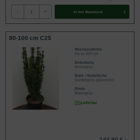
-
+
In den
Warenkorb
80-100 cm C25
Wuchsendhöhe
bis zu 300 cm
Belaubung
Immergrün
Blatt- / Nadelfarbe
Dunkelgrün (glänzend)
Rinde
Braungrau
Lieferbar
144,90 €