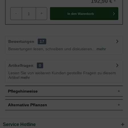
192,90 €
-
+
In den
Warenkorb
Bewertungen
17
Bewertungen lesen, schreiben und diskutieren...
mehr
Artikelfragen
0
Lesen Sie von weiteren Kunden gestellte Fragen zu diesem
Artikel
mehr
Pflegehinweise
Alternative Pflanzen
Pflanz- und Pflegetipps Cephalotaxus
harringtonia 'Fastigiata' / Säulenkopfeibe
Service Hotline
Sie suchen eine Alternative?