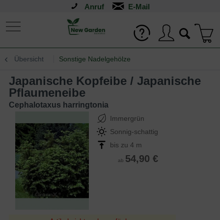
Anruf
Übersicht
Sonstige Nadelgehölze
Japanische Kopfeibe / Japanische
Pflaumeneibe
Cephalotaxus harringtonia
Immergrün
Sonnig-schattig
bis zu 4 m
54,90 €
ab