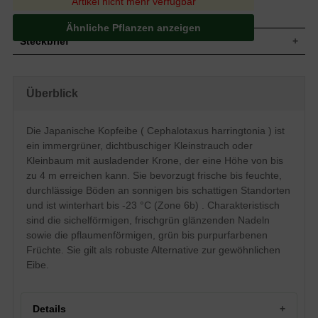
Artikel nicht mehr verfügbar
Ähnliche Pflanzen anzeigen
Steckbrief
Kleiner Strauch bis kleiner Baum, gut
Wuchs
verzweigt und dichtbuschig, breite Krone,
Überblick
ausladend, bis zu 400 cm hoch
Wuchshöhe
bis zu 4 m
Immergrün, Nadeln, sichelförmig und
Die Japanische Kopfeibe ( Cephalotaxus harringtonia ) ist
Blatt
spitz, frischgrün glänzend, ca. 3 cm lang
ein immergrüner, dichtbuschiger Kleinstrauch oder
Pflaumenförmiger und grüner bis
Kleinbaum mit ausladender Krone, der eine Höhe von bis
Frucht
purpurfarbener Mantel mit braunen
zu 4 m erreichen kann. Sie bevorzugt frische bis feuchte,
Samen, 2 bis 3 cm lang
durchlässige Böden an sonnigen bis schattigen Standorten
Blüte
In köpfchenartigen Kugeln, bräunlich
und ist winterhart bis -23 °C (Zone 6b) . Charakteristisch
Blütezeit
März bis April
sind die sichelförmigen, frischgrün glänzenden Nadeln
Zweige grün bis rötlich, ältere Borke grau
Rinde
sowie die pflaumenförmigen, grün bis purpurfarbenen
und in Längsstreifen ablösend
Früchte. Sie gilt als robuste Alternative zur gewöhnlichen
Eher tiefgehend, weit und dicht verzweigt,
Wurzeln
viele Feinwurzeln
Eibe.
Frische bis feuchte, durchlässige und
Boden
mäßig nahrhafte Untergründe
Standort
Sonnig bis schattig
Details