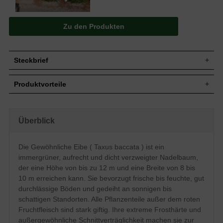
Zu den Produkten
Steckbrief
Jährl.
Bis zu 20 cm
Produktvorteile
Zuwachs
Wuchshöhe
Bis zu 12 m
extrem frosthart und windfest
Wuchsbreite
8 bis 10 m
verzeiht jeglichen Rückschnitt
eignet sich auch für schmale Hecken
Wuchsform
Aufrecht, buschig, dicht verzweigt
Überblick
standorttolerant
Blatt
Nadeln, zugespitzt, dunkelgrün
sehr langlebig und pflegeleicht
(bis zu 500 Jahre)
Frucht
Rote Beeren, nicht zum Verzehr geeignet
Die Gewöhnliche Eibe ( Taxus baccata ) ist ein
extrem robust und anspruchslos
Gelbliche Blütenköpfchen, im März und
immergrüner, aufrecht und dicht verzweigter Nadelbaum,
starke, widerstandsfähige Wurzeln
Blüte
April
verträgt keine extreme Trockenheit
der eine Höhe von bis zu 12 m und eine Breite von 8 bis
Rinde
Rotbraun
verträgt keine Staunässe
10 m erreichen kann. Sie bevorzugt frische bis feuchte, gut
geringer Jahreszuwachs
Bevorzugt frische bis feuchte, gut
durchlässige Böden und gedeiht an sonnigen bis
Boden
durchlässige und nahrhafte Untergründe,
schattigen Standorten. Alle Pflanzenteile außer dem roten
insgesamt jedoch standorttolerant
Fruchtfleisch sind stark giftig. Ihre extreme Frosthärte und
Standort
Sonnig bis schattig
außergewöhnliche Schnittverträglichkeit machen sie zur