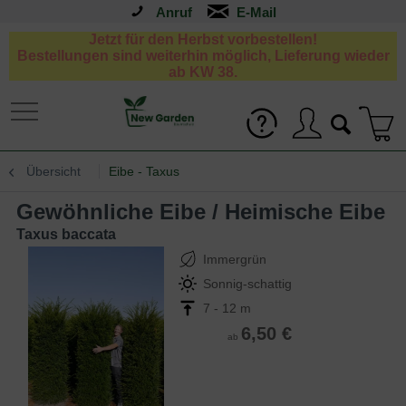
Anruf
Jetzt für den Herbst vorbestellen!
Bestellungen sind weiterhin möglich, Lieferung wieder
ab KW 38.
Übersicht
Eibe - Taxus
Gewöhnliche Eibe / Heimische Eibe
Taxus baccata
Immergrün
Sonnig-schattig
7 - 12 m
6,50 €
ab