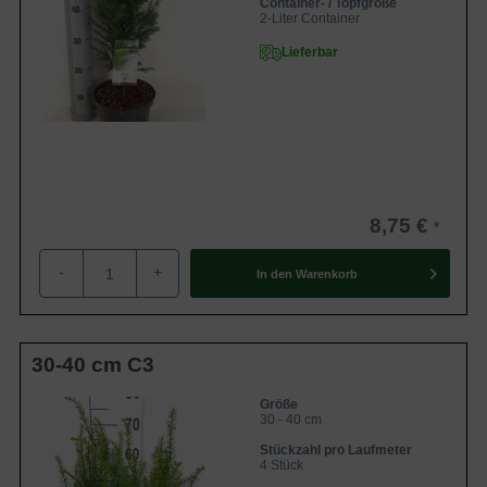
Container- / Topfgröße
2-Liter Container
Lieferbar
8,75 €
-
+
In den
Warenkorb
30-40 cm C3
Größe
30 - 40 cm
Stückzahl pro Laufmeter
4 Stück