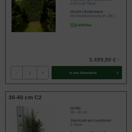
0,33-0,40 Stück
(Draht-) Ballenware
mit Drahtballierung (m. Db.)
Lieferbar
3.499,90 €
-
+
In den
Warenkorb
30-40 cm C2
Größe
30 - 40 cm
Stückzahl pro Laufmeter
5 Stück