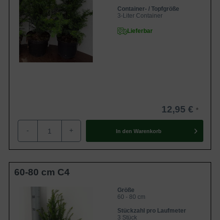
Container- / Topfgröße
3-Liter Container
Lieferbar
12,95 €
-
+
In den
Warenkorb
60-80 cm C4
Größe
60 - 80 cm
Stückzahl pro Laufmeter
3 Stück