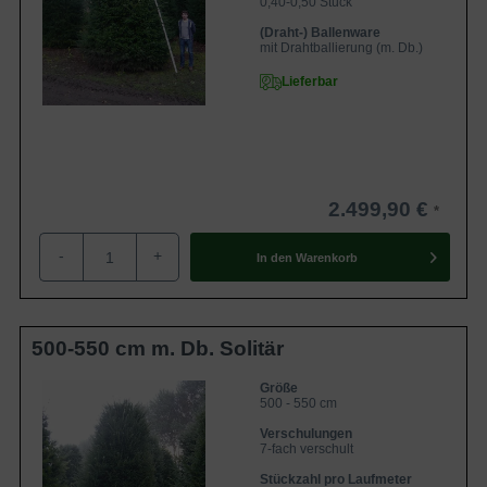
0,40-0,50 Stück
(Draht-) Ballenware
mit Drahtballierung (m. Db.)
Lieferbar
2.499,90 €
-
+
In den
Warenkorb
500-550 cm m. Db. Solitär
Größe
500 - 550 cm
Verschulungen
7-fach verschult
Stückzahl pro Laufmeter