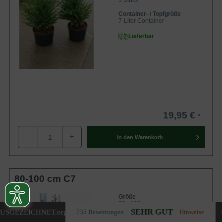
3 Stück
Container- / Topfgröße
7-Liter Container
Lieferbar
19,95 €
-
+
In den
Warenkorb
80-100 cm C7
Größe
80 - 100 cm
SEHR GUT
USGEZEICHNET
.org
735 Bewertungen
Hinweise
Stückzahl pro Laufmeter