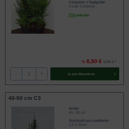
Container- / Topfgröße
3-Liter Container
Lieferbar
8,50 €
%
9,95 €
-
+
In den
Warenkorb
40-50 cm C3
Größe
40 - 50 cm
Stückzahl pro Laufmeter
3,5-4 Stück