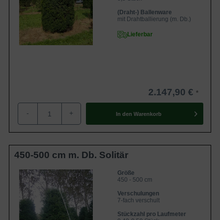
Bewölkter und trockener Tag ist ideal
(Draht-) Ballenware
Für eine ausführliche Beratung bezüglich der Auswahl der
mit Drahtballierung (m. Db.)
Sorte stehen wir Ihnen gerne zur Verfügung.
Lieferbar
Zur Gesamtauswahl Eibe - Taxus
Zur Gesamtauswahl Heckenpflanzen
2.147,90 €
-
+
In den
Warenkorb
450-500 cm m. Db. Solitär
Größe
450 - 500 cm
Verschulungen
7-fach verschult
Stückzahl pro Laufmeter