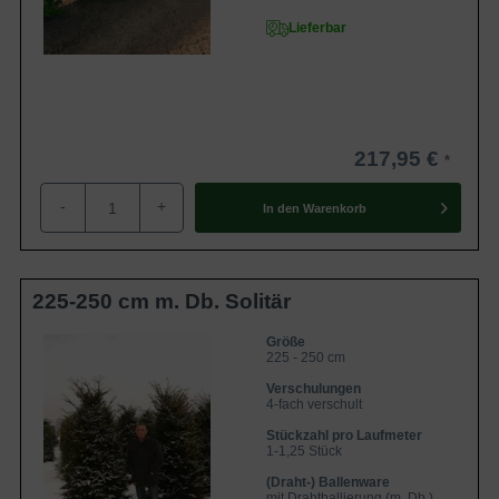
Lieferbar
Krankheiten und Schädlinge
Die
Taxus Baccata
ist eine sehr robuste und langlebige
Pflanze. Achten Sie auf einige Pflegehinweise und die
Heckenpflanze
wird sicherlich ein langes und gesundes
Pflanzenleben vor sich haben. Leider kann es auch bei der
217,95 €
Heimischen Eibe
vorkommen, dass sie von Schädlingen
-
+
oder Krankheiten befallen wird. Damit Sie in diesem Fall
In den
Warenkorb
schnell handeln können, lesen Sie im Folgenden eine
Aufzählung der möglichen Krankheiten und Schädlinge,
unter welchen die
Taxus Baccata
leiden kann. Lesen Sie
225-250 cm m. Db. Solitär
weitere Informationen dazu
hier
nach.
Größe
225 - 250 cm
Krankheiten
Verschulungen
4-fach verschult
Phytophthora / Wurzelfäule
Stückzahl pro Laufmeter
1-1,25 Stück
Die sogenannte Wurzelfäule erkennen Sie daran, dass
(Draht-) Ballenware
mit Drahtballierung (m. Db.)