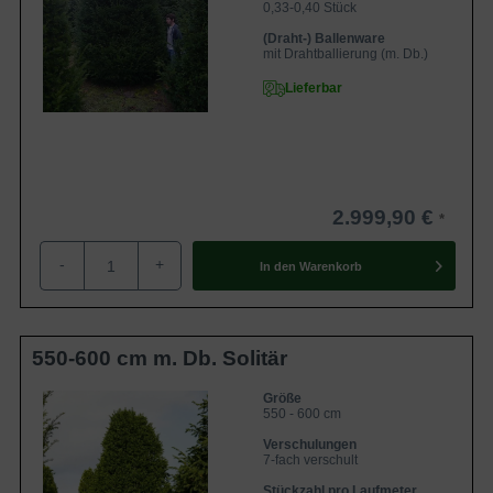
0,33-0,40 Stück
(Draht-) Ballenware
mit Drahtballierung (m. Db.)
Lieferbar
2.999,90 €
-
+
In den
Warenkorb
550-600 cm m. Db. Solitär
Größe
550 - 600 cm
Verschulungen
7-fach verschult
Stückzahl pro Laufmeter