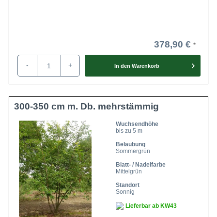
378,90 €
-
+
In den
Warenkorb
300-350 cm m. Db. mehrstämmig
Wuchsendhöhe
bis zu 5 m
Belaubung
Sommergrün
Blatt- / Nadelfarbe
Mittelgrün
Standort
Sonnig
Lieferbar ab KW43