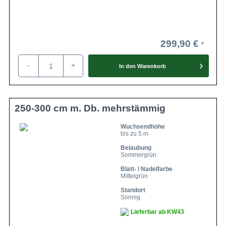
299,90 €
-
+
In den
Warenkorb
250-300 cm m. Db. mehrstämmig
Wuchsendhöhe
bis zu 5 m
Belaubung
Sommergrün
Blatt- / Nadelfarbe
Mittelgrün
Standort
Sonnig
Lieferbar ab KW43