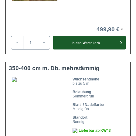
499,90 €
-
+
In den
Warenkorb
350-400 cm m. Db. mehrstämmig
Wuchsendhöhe
bis zu 5 m
Belaubung
Sommergrün
Blatt- / Nadelfarbe
Mittelgrün
Standort
Sonnig
Lieferbar ab KW43