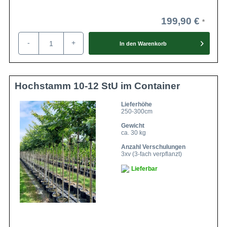
199,90 €
-
+
In den
Warenkorb
Hochstamm 10-12 StU im Container
Lieferhöhe
250-300cm
Gewicht
ca. 30 kg
Anzahl Verschulungen
3xv (3-fach verpflanzt)
Lieferbar