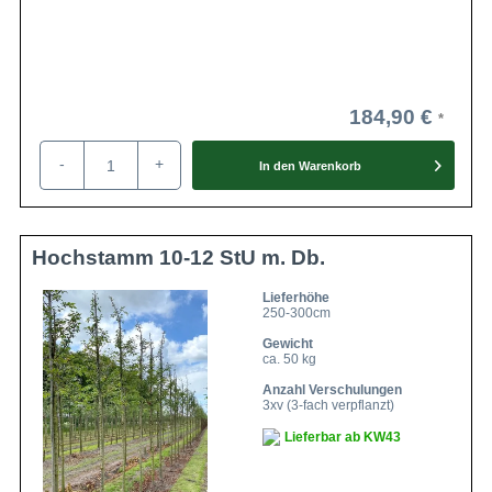
184,90 €
-
+
In den
Warenkorb
Hochstamm 10-12 StU m. Db.
Lieferhöhe
250-300cm
Gewicht
ca. 50 kg
Anzahl Verschulungen
3xv (3-fach verpflanzt)
Lieferbar ab KW43