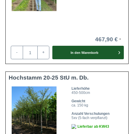
467,90 €
-
+
In den
Warenkorb
Hochstamm 20-25 StU m. Db.
Lieferhöhe
450-500cm
Gewicht
ca. 150 kg
Anzahl Verschulungen
5xv (5-fach verpflanzt)
Lieferbar ab KW43