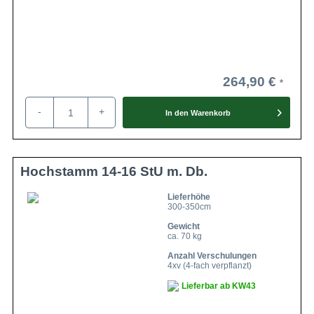
264,90 €
-
+
In den
Warenkorb
Hochstamm 14-16 StU m. Db.
Lieferhöhe
300-350cm
Gewicht
ca. 70 kg
Anzahl Verschulungen
4xv (4-fach verpflanzt)
Lieferbar ab KW43