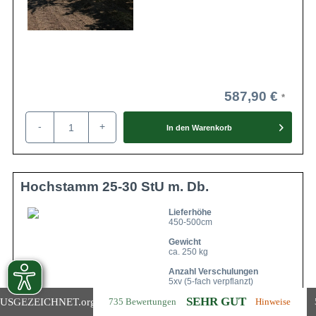
587,90 €
-
+
In den
Warenkorb
Hochstamm 25-30 StU m. Db.
Lieferhöhe
450-500cm
Gewicht
ca. 250 kg
Anzahl Verschulungen
5xv (5-fach verpflanzt)
SEHR GUT
USGEZEICHNET
.org
735 Bewertungen
Hinweise
Lieferbar ab KW43