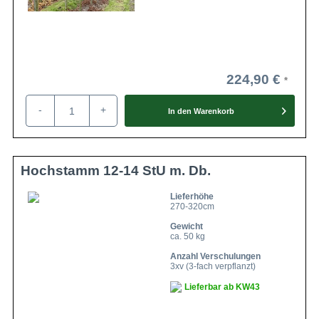
224,90 €
-
+
In den
Warenkorb
Hochstamm 12-14 StU m. Db.
Lieferhöhe
270-320cm
Gewicht
ca. 50 kg
Anzahl Verschulungen
3xv (3-fach verpflanzt)
Lieferbar ab KW43