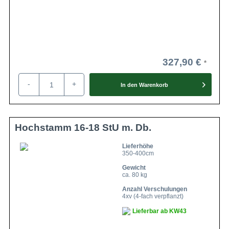
327,90 €
-
+
In den
Warenkorb
Hochstamm 16-18 StU m. Db.
Lieferhöhe
350-400cm
Gewicht
ca. 80 kg
Anzahl Verschulungen
4xv (4-fach verpflanzt)
Lieferbar ab KW43