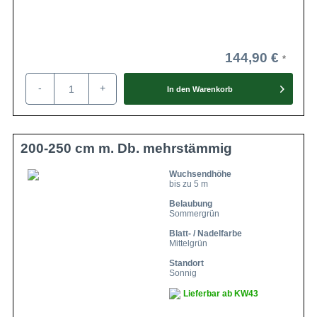
144,90 €
-
+
In den
Warenkorb
200-250 cm m. Db. mehrstämmig
Wuchsendhöhe
bis zu 5 m
Belaubung
Sommergrün
Blatt- / Nadelfarbe
Mittelgrün
Standort
Sonnig
Lieferbar ab KW43