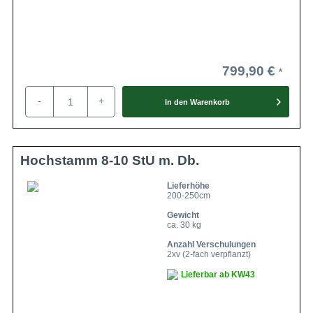
799,90 €
-
+
In den
Warenkorb
Hochstamm 8-10 StU m. Db.
Lieferhöhe
200-250cm
Gewicht
ca. 30 kg
Anzahl Verschulungen
2xv (2-fach verpflanzt)
Lieferbar ab KW43