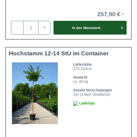
257,90 €
-
+
In den
Warenkorb
Hochstamm 12-14 StU im Container
Lieferhöhe
270-320cm
Gewicht
ca. 40 kg
Anzahl Verschulungen
3xv (3-fach verpflanzt)
Lieferbar