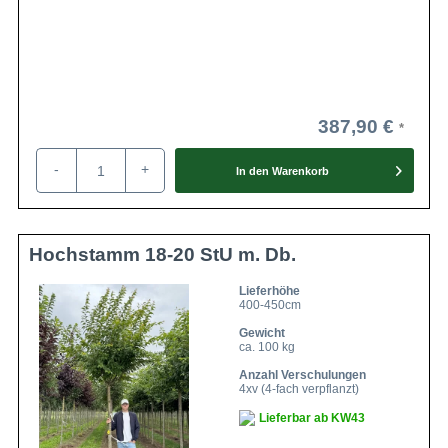
387,90 €
-
+
In den
Warenkorb
Hochstamm 18-20 StU m. Db.
Lieferhöhe
400-450cm
Gewicht
ca. 100 kg
Anzahl Verschulungen
4xv (4-fach verpflanzt)
Lieferbar ab KW43