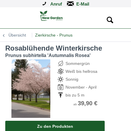
Anruf
Übersicht
Zierkirsche - Prunus
Rosablühende Winterkirsche
Prunus subhirtella 'Autumnalis Rosea'
Sommergrün
Weiß bis hellrosa
Sonnig
November - April
bis zu 5 m
39,90 €
ab
Zu den Produkten