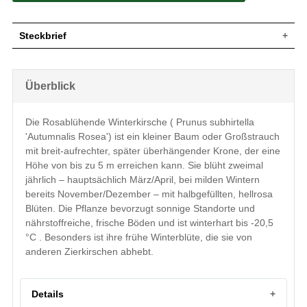
Steckbrief
Kleiner Baum oder großer Strauch,
zierlicher Wuchs, breit-aufrechte und dicht
Wuchs
Überblick
verzweigte Krone, später überhängend,
bis zu 5 m hoch und ebenso breit
Wuchshöhe
bis zu 5 m
Die Rosablühende Winterkirsche ( Prunus subhirtella
Sommergrün, oval, am Ende zugespitzt,
'Autumnalis Rosea') ist ein kleiner Baum oder Großstrauch
Rand meist grob gesägt, mittelgrün,
Blatt
Herbstfärbung gelborange, 6 bis 8 cm
mit breit-aufrechter, später überhängender Krone, der eine
lang
Höhe von bis zu 5 m erreichen kann. Sie blüht zweimal
Frucht
Sehr selten
jährlich – hauptsächlich März/April, bei milden Wintern
Weiß bis hellrosa, halbgefüllt, Kelch
bereits November/Dezember – mit halbgefüllten, hellrosa
Blüte
rötlich, ca. 3 cm breit
Blüten. Die Pflanze bevorzugt sonnige Standorte und
Hauptblüte März / April, bei sehr milden
nährstoffreiche, frische Böden und ist winterhart bis -20,5
Blütezeit
Wintern kann diese Sorte auch schon
°C . Besonders ist ihre frühe Winterblüte, die sie von
Novemeber/ Dezember blühen
anderen Zierkirschen abhebt.
Rinde
Zuerst dunkelbraun, später braunschwarz
Wurzeln
Tiefwurzler, kräftig, weitstreichend
Bevorzugt frische bis feuchte und
Details
Boden
nährstoffreiche Untergründe