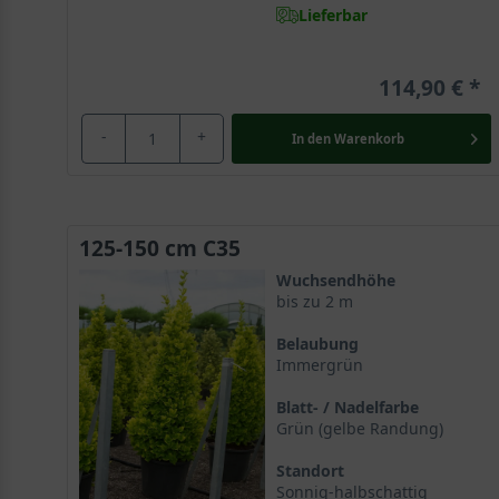
Lieferbar
114,90 €
-
+
In den
Warenkorb
125-150 cm C35
Wuchsendhöhe
bis zu 2 m
Belaubung
Immergrün
Blatt- / Nadelfarbe
Grün (gelbe Randung)
Standort
Sonnig-halbschattig