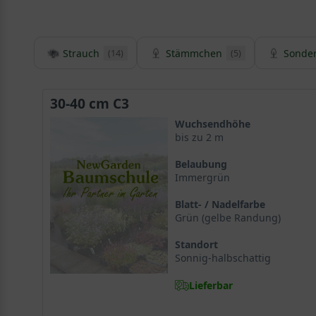
Strauch
Stämmchen
Sonde
(14)
(5)
30-40 cm C3
Wuchsendhöhe
bis zu 2 m
Belaubung
Immergrün
Blatt- / Nadelfarbe
Grün (gelbe Randung)
Standort
Sonnig-halbschattig
Lieferbar