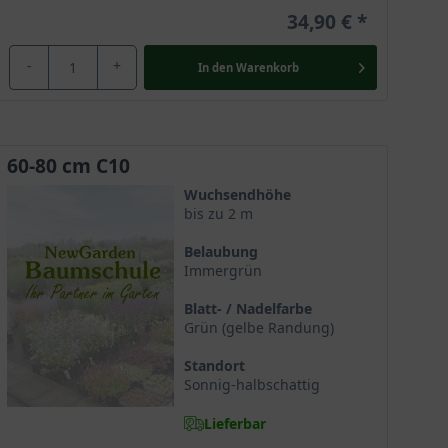
34,90 €
-
+
In den
Warenkorb
60-80 cm C10
Wuchsendhöhe
bis zu 2 m
Belaubung
Immergrün
Blatt- / Nadelfarbe
Grün (gelbe Randung)
Standort
Sonnig-halbschattig
Lieferbar