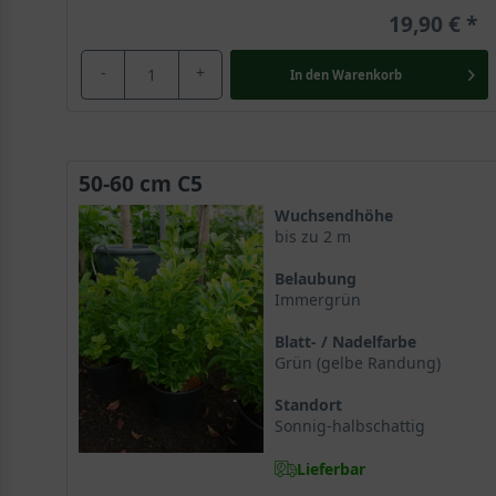
19,90 €
-
+
In den
Warenkorb
50-60 cm C5
Wuchsendhöhe
bis zu 2 m
Belaubung
Immergrün
Blatt- / Nadelfarbe
Grün (gelbe Randung)
Standort
Sonnig-halbschattig
Lieferbar