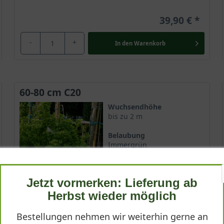
39,90 €
-
+
In den
Warenkorb
60-80 cm C20
Wuchsendhöhe
bis zu 2 m
Belaubung
Immergrün
Blatt- / Nadelfarbe
Grün (gelbe Randung)
Jetzt vormerken: Lieferung ab
Standort
Herbst wieder möglich
Sonnig-halbschattig
Bestellungen nehmen wir weiterhin gerne an
Lieferbar