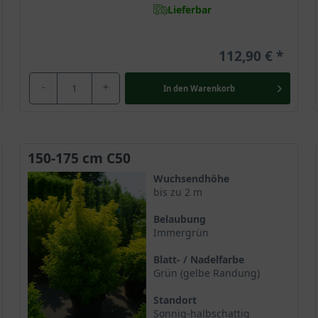
Lieferbar
112,90 €
-
+
In den
Warenkorb
150-175 cm C50
Wuchsendhöhe
bis zu 2 m
Belaubung
Immergrün
Blatt- / Nadelfarbe
Grün (gelbe Randung)
Standort
Sonnig-halbschattig