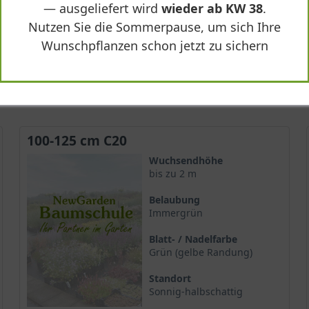
— ausgeliefert wird
wieder ab KW 38
.
Nutzen Sie die Sommerpause, um sich Ihre
74,90 €
Wunschpflanzen schon jetzt zu sichern
-
+
In den
Warenkorb
100-125 cm C20
Wuchsendhöhe
bis zu 2 m
Belaubung
Immergrün
Blatt- / Nadelfarbe
Grün (gelbe Randung)
Standort
Sonnig-halbschattig