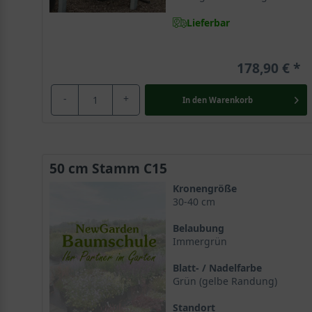
Lieferbar
178,90 €
-
+
In den
Warenkorb
50 cm Stamm C15
Kronengröße
30-40 cm
Belaubung
Immergrün
Blatt- / Nadelfarbe
Grün (gelbe Randung)
Standort