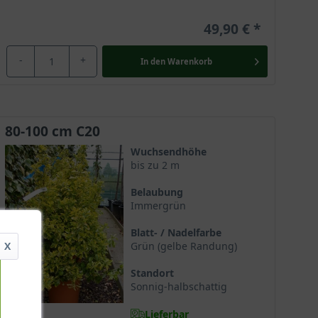
49,90 €
-
+
In den
Warenkorb
80-100 cm C20
Wuchsendhöhe
bis zu 2 m
Belaubung
Immergrün
Blatt- / Nadelfarbe
X
Grün (gelbe Randung)
Standort
Sonnig-halbschattig
Lieferbar