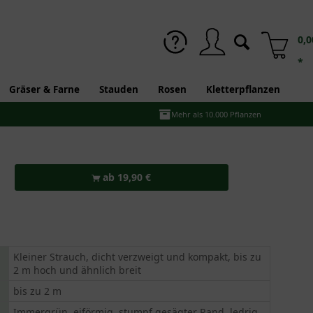
0,0
*
Gräser & Farne
Stauden
Rosen
Kletterpflanzen
Mehr als 10.000 Pflanzen
ab 19,90 €
Kleiner Strauch, dicht verzweigt und kompakt, bis zu
2 m hoch und ähnlich breit
bis zu 2 m
Immergrün, eiförmig, stumpf gesägter Rand, ledrig,