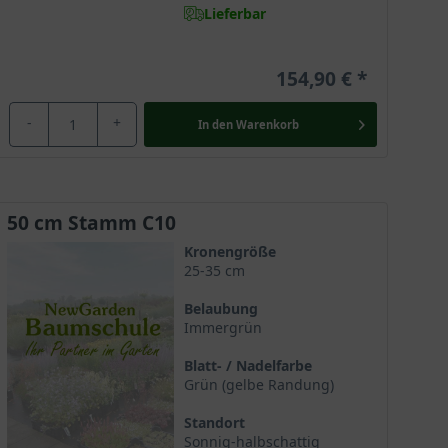
Lieferbar
154,90 €
-
+
In den
Warenkorb
50 cm Stamm C10
Kronengröße
25-35 cm
Belaubung
Immergrün
Blatt- / Nadelfarbe
Grün (gelbe Randung)
Standort
Sonnig-halbschattig