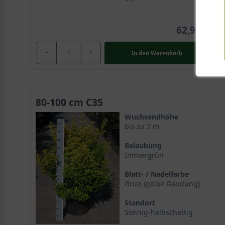
62,90 €
-
+
In den
Warenkorb
80-100 cm C35
Wuchsendhöhe
bis zu 2 m
Belaubung
Immergrün
Blatt- / Nadelfarbe
Grün (gelbe Randung)
Standort
Sonnig-halbschattig