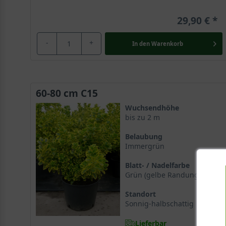
29,90 €
-
+
In den
Warenkorb
60-80 cm C15
Wuchsendhöhe
bis zu 2 m
Belaubung
Immergrün
Blatt- / Nadelfarbe
Grün (gelbe Randung)
Standort
Sonnig-halbschattig
Lieferbar