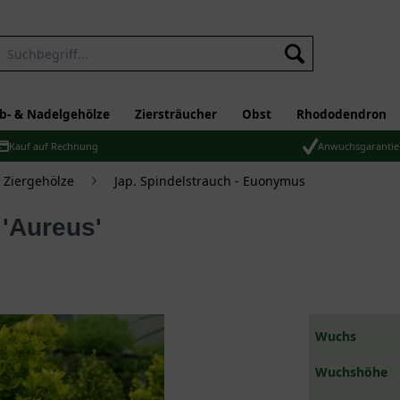
b- & Nadelgehölze
Ziersträucher
Obst
Rhododendron
Kauf auf Rechnung
Anwuchsgarantie
Ziergehölze
Jap. Spindelstrauch - Euonymus
 'Aureus'
Wuchs
Wuchshöhe