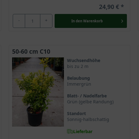
24,90 €
-
+
In den
Warenkorb
50-60 cm C10
Wuchsendhöhe
bis zu 2 m
Belaubung
Immergrün
Blatt- / Nadelfarbe
Grün (gelbe Randung)
Standort
Sonnig-halbschattig
Lieferbar