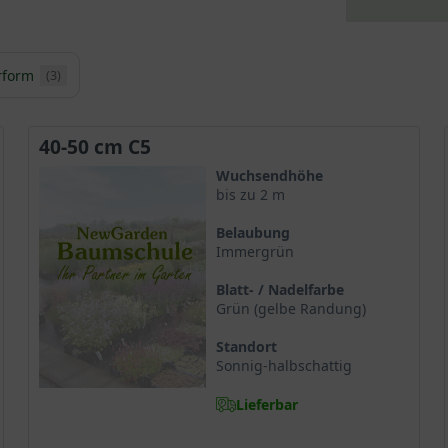
rform
(3)
40-50 cm C5
Wuchsendhöhe
bis zu 2 m
Belaubung
Immergrün
Blatt- / Nadelfarbe
Grün (gelbe Randung)
Standort
Sonnig-halbschattig
Lieferbar