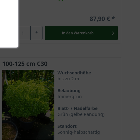
87,90 €
-
+
In den
Warenkorb
100-125 cm C30
Wuchsendhöhe
bis zu 2 m
Belaubung
Immergrün
Blatt- / Nadelfarbe
Grün (gelbe Randung)
Standort
Sonnig-halbschattig