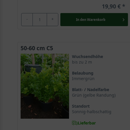
19,90 €
-
+
In den
Warenkorb
50-60 cm C5
Wuchsendhöhe
bis zu 2 m
Belaubung
Immergrün
Blatt- / Nadelfarbe
Grün (gelbe Randung)
Standort
Sonnig-halbschattig
Lieferbar