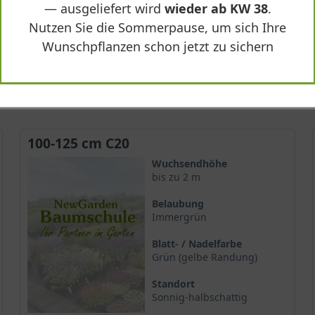
— ausgeliefert wird
wieder ab KW 38
.
Nutzen Sie die Sommerpause, um sich Ihre
74,90 €
Wunschpflanzen schon jetzt zu sichern
-
+
In den
Warenkorb
100-125 cm C20
Wuchsendhöhe
bis zu 2 m
Belaubung
Immergrün
Blatt- / Nadelfarbe
Grün (gelbe Randung)
Standort
Sonnig-halbschattig