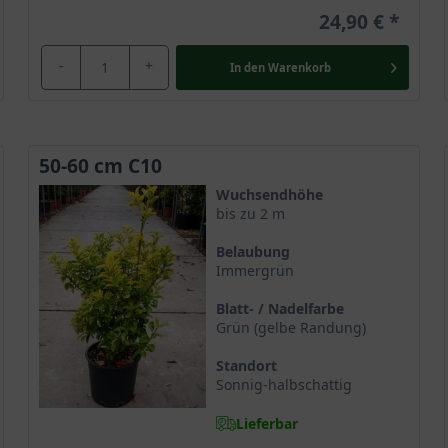
24,90 €
-
+
In den
Warenkorb
50-60 cm C10
Wuchsendhöhe
bis zu 2 m
Belaubung
Immergrün
Blatt- / Nadelfarbe
Grün (gelbe Randung)
Standort
Sonnig-halbschattig
Lieferbar