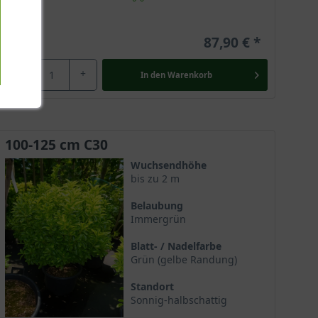
87,90 €
-
+
In den
Warenkorb
100-125 cm C30
Wuchsendhöhe
bis zu 2 m
Belaubung
Immergrün
Blatt- / Nadelfarbe
Grün (gelbe Randung)
Standort
Sonnig-halbschattig