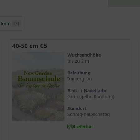
rform
(3)
40-50 cm C5
Wuchsendhöhe
bis zu 2 m
Belaubung
Immergrün
Blatt- / Nadelfarbe
Grün (gelbe Randung)
Standort
Sonnig-halbschattig
Lieferbar