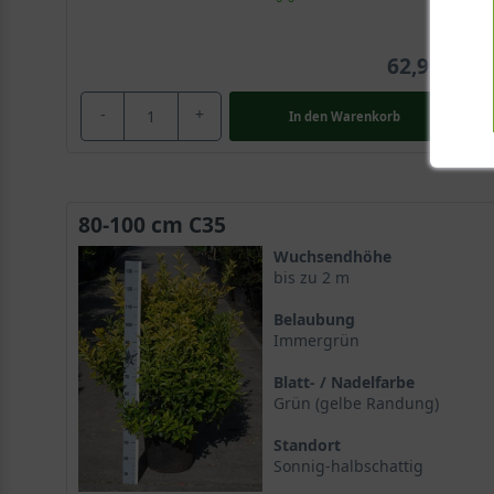
62,90 €
-
+
In den
Warenkorb
80-100 cm C35
Wuchsendhöhe
bis zu 2 m
Belaubung
Immergrün
Blatt- / Nadelfarbe
Grün (gelbe Randung)
Standort
Sonnig-halbschattig