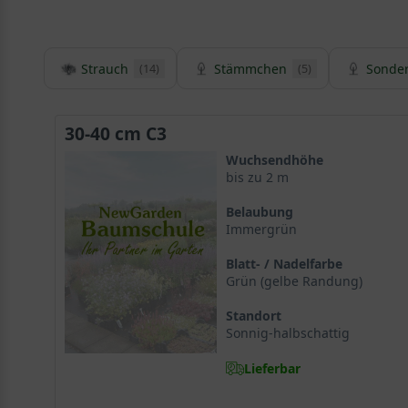
Strauch
Stämmchen
Sonde
(14)
(5)
30-40 cm C3
Wuchsendhöhe
bis zu 2 m
Belaubung
Immergrün
Blatt- / Nadelfarbe
Grün (gelbe Randung)
Standort
Sonnig-halbschattig
Lieferbar