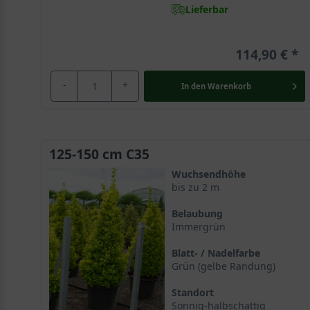
Lieferbar
114,90 €
-
+
In den
Warenkorb
125-150 cm C35
Wuchsendhöhe
bis zu 2 m
Belaubung
Immergrün
Blatt- / Nadelfarbe
Grün (gelbe Randung)
Standort
Sonnig-halbschattig