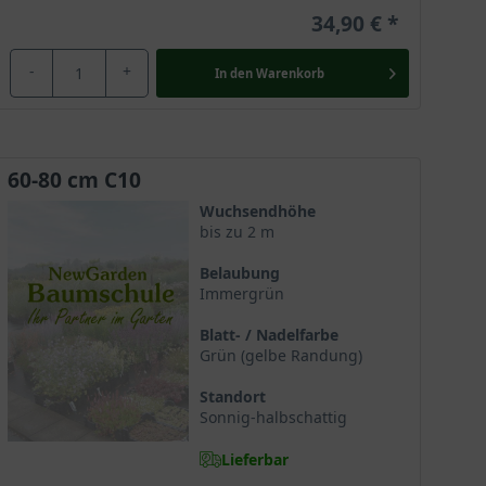
34,90 €
-
+
In den
Warenkorb
60-80 cm C10
Wuchsendhöhe
bis zu 2 m
Belaubung
Immergrün
Blatt- / Nadelfarbe
Grün (gelbe Randung)
Standort
Sonnig-halbschattig
Lieferbar