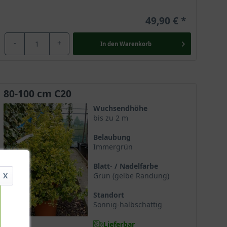
49,90 €
-
+
In den
Warenkorb
80-100 cm C20
Wuchsendhöhe
bis zu 2 m
Belaubung
Immergrün
Blatt- / Nadelfarbe
X
Grün (gelbe Randung)
Standort
Sonnig-halbschattig
Lieferbar