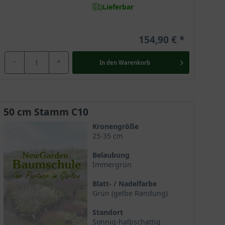
Lieferbar
154,90 €
-
+
In den
Warenkorb
50 cm Stamm C10
Kronengröße
25-35 cm
Belaubung
Immergrün
Blatt- / Nadelfarbe
Grün (gelbe Randung)
Standort
Sonnig-halbschattig