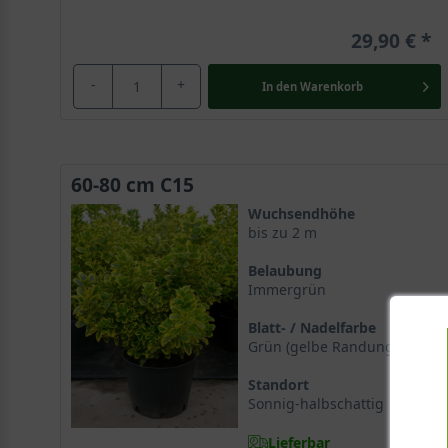
29,90 €
-
+
In den
Warenkorb
60-80 cm C15
Wuchsendhöhe
bis zu 2 m
Belaubung
Immergrün
Blatt- / Nadelfarbe
Grün (gelbe Randung)
Standort
Sonnig-halbschattig
Lieferbar