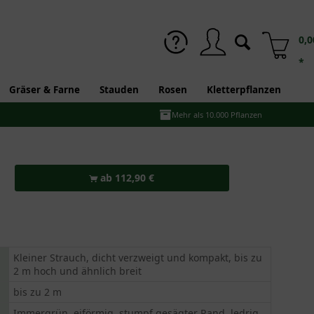
0,0
*
Gräser & Farne
Stauden
Rosen
Kletterpflanzen
Mehr als 10.000 Pflanzen
ab 112,90 €
Kleiner Strauch, dicht verzweigt und kompakt, bis zu
2 m hoch und ähnlich breit
bis zu 2 m
Immergrün, eiförmig, stumpf gesägter Rand, ledrig,