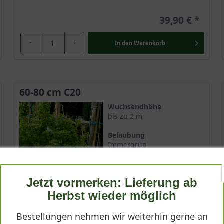
39,90 €
-
+
In den
Warenkorb
60-80 cm C20
Wuchsendhöhe
bis zu 2 m
Belaubung
Immergrün
Blatt- / Nadelfarbe
Grün (gelbe Randung)
Jetzt vormerken: Lieferung ab
Standort
Herbst wieder möglich
Sonnig-halbschattig
Bestellungen nehmen wir weiterhin gerne an
Lieferbar