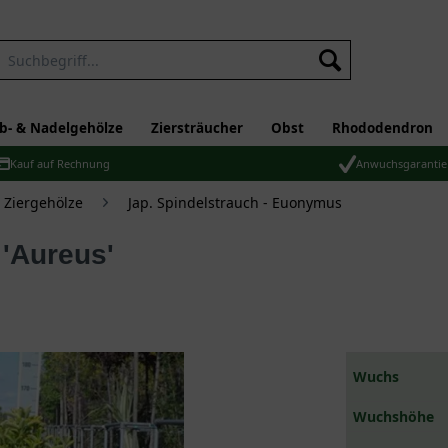
b- & Nadelgehölze
Ziersträucher
Obst
Rhododendron
Kauf auf Rechnung
Anwuchsgarantie
Ziergehölze
Jap. Spindelstrauch - Euonymus
 'Aureus'
Wuchs
Wuchshöhe