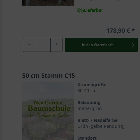
Lieferbar
178,90 €
-
+
In den
Warenkorb
50 cm Stamm C15
Kronengröße
30-40 cm
Belaubung
Immergrün
Blatt- / Nadelfarbe
Grün (gelbe Randung)
Standort