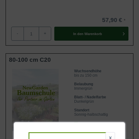
57,90 €
-
+
In den
Warenkorb
80-100 cm C20
Wuchsendhöhe
bis zu 150 cm
Belaubung
Immergrün
Blatt- / Nadelfarbe
Dunkelgrün
Standort
Sonnig-halbschattig
Lieferbar
X