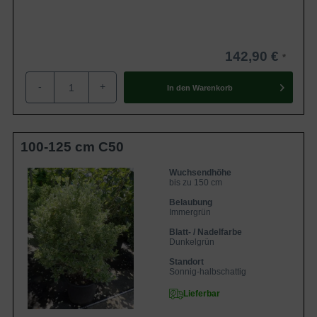
142,90 €
-
+
In den
Warenkorb
100-125 cm C50
Wuchsendhöhe
bis zu 150 cm
Belaubung
Immergrün
Blatt- / Nadelfarbe
Dunkelgrün
Standort
Sonnig-halbschattig
Lieferbar