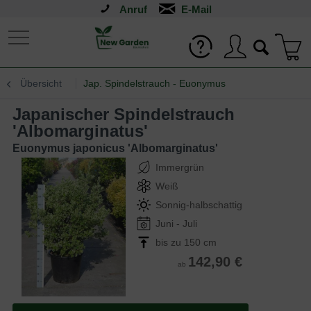
Anruf
Übersicht
Jap. Spindelstrauch - Euonymus
Japanischer Spindelstrauch
'Albomarginatus'
Euonymus japonicus 'Albomarginatus'
Immergrün
Weiß
Sonnig-halbschattig
Juni - Juli
bis zu 150 cm
142,90 €
ab