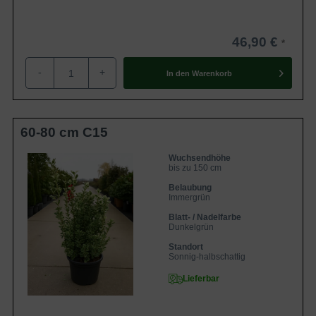
46,90 €
-
+
In den
Warenkorb
60-80 cm C15
Wuchsendhöhe
bis zu 150 cm
Belaubung
Immergrün
Blatt- / Nadelfarbe
Dunkelgrün
Standort
Sonnig-halbschattig
Lieferbar