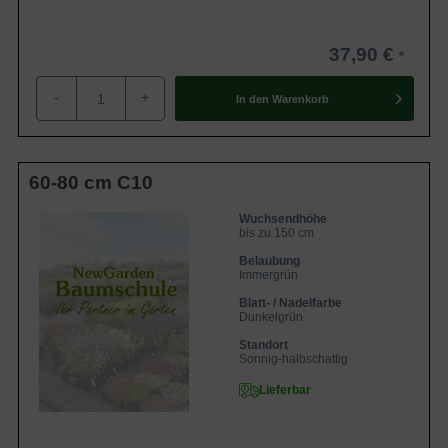
37,90 €
-
+
In den
Warenkorb
60-80 cm C10
Wuchsendhöhe
bis zu 150 cm
Belaubung
Immergrün
Blatt- / Nadelfarbe
Dunkelgrün
Standort
Sonnig-halbschattig
Lieferbar