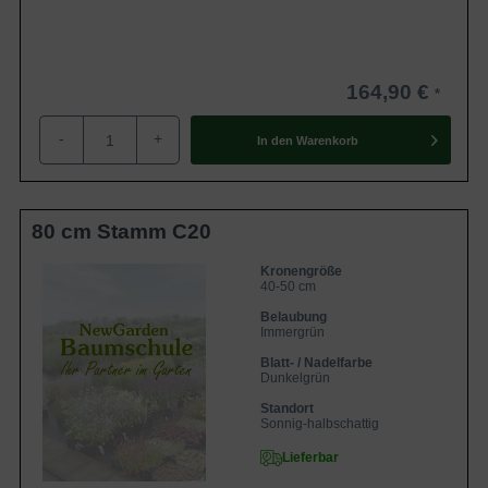
164,90 €
-
+
In den
Warenkorb
80 cm Stamm C20
Kronengröße
40-50 cm
Belaubung
Immergrün
Blatt- / Nadelfarbe
Dunkelgrün
Standort
Sonnig-halbschattig
Lieferbar