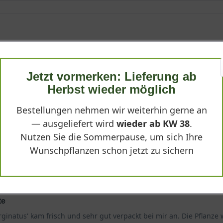
Jetzt vormerken: Lieferung ab
Herbst wieder möglich
lanze mit besonderer Ausstrahlung und wurden mit dem Spindelstra
raktive Blattfärbung bringt selbst an grauen Wintertagen Helligkei
Bestellungen nehmen wir weiterhin gerne an
— ausgeliefert wird
wieder ab KW 38
.
Nutzen Sie die Sommerpause, um sich Ihre
Wunschpflanzen schon jetzt zu sichern
te
natus' kam frisch und sehr gut verpackt bei mir an. Die Pflanze 