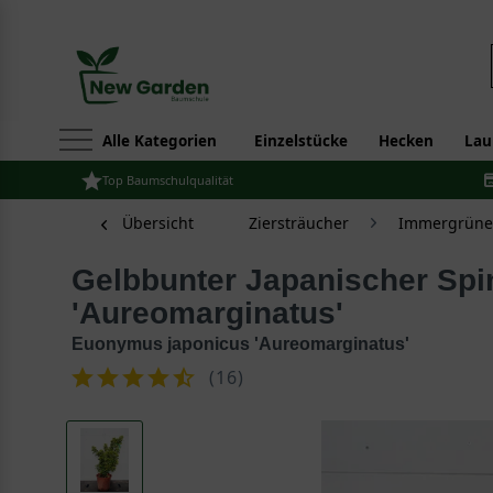
Alle Kategorien
Einzelstücke
Hecken
Lau
Top Baumschulqualität
Übersicht
Ziersträucher
Immergrüne 
Gelbbunter Japanischer Spindelstrauch
'Aureomarginatus'
Euonymus japonicus 'Aureomarginatus'
(
16
)