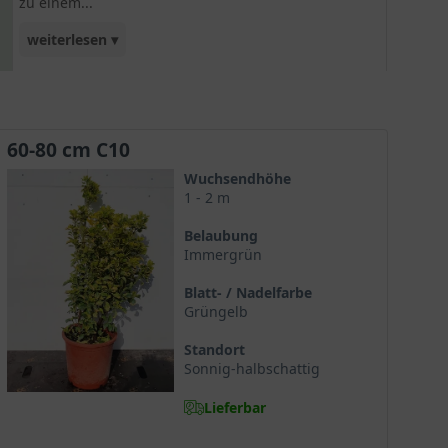
zu einem...
weiterlesen ▾
ansprechenden Kontrasterzeuger für kleine und
große Gärten. Tolles Zierelement!
60-80 cm C10
Wuchsendhöhe
1 - 2 m
Belaubung
Immergrün
Blatt- / Nadelfarbe
Grüngelb
Standort
Sonnig-halbschattig
Lieferbar