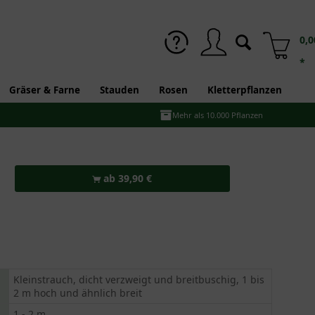
0,0
*
Gräser & Farne
Stauden
Rosen
Kletterpflanzen
Mehr als 10.000 Pflanzen
ab 39,90 €
Kleinstrauch, dicht verzweigt und breitbuschig, 1 bis
2 m hoch und ähnlich breit
1 - 2 m