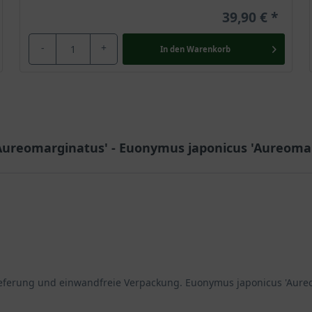
39,90 €
-
+
In den
Warenkorb
'Aureomarginatus' - Euonymus japonicus 'Aureoma
ieferung und einwandfreie Verpackung. Euonymus japonicus 'Aureo