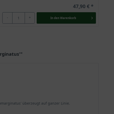
47,90 €
-
+
In den
Warenkorb
rginatus'"
marginatus' überzeugt auf ganzer Linie.