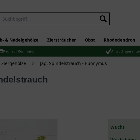
b- & Nadelgehölze
Ziersträucher
Obst
Rhododendron
Kauf auf Rechnung
Anwuchsgarantie
Ziergehölze
Jap. Spindelstrauch - Euonymus
Wuchs
Wuchshöhe