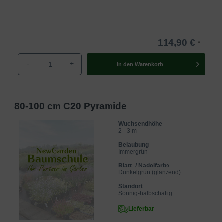
114,90 €
-
+
In den
Warenkorb
80-100 cm C20 Pyramide
Wuchsendhöhe
2 - 3 m
Belaubung
Immergrün
Blatt- / Nadelfarbe
Dunkelgrün (glänzend)
Standort
Sonnig-halbschattig
Lieferbar