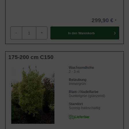
299,90 €
-
+
In den
Warenkorb
175-200 cm C150
Wuchsendhöhe
2 - 3 m
Belaubung
Immergrün
Blatt- / Nadelfarbe
Dunkelgrün (glänzend)
Standort
Sonnig-halbschattig
Lieferbar