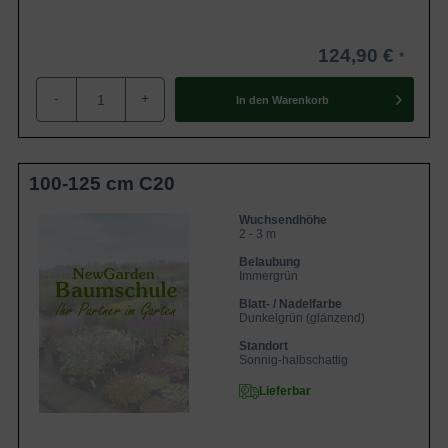
124,90 €
-
+
In den
Warenkorb
100-125 cm C20
Wuchsendhöhe
2 - 3 m
Belaubung
Immergrün
Blatt- / Nadelfarbe
Dunkelgrün (glänzend)
Standort
Sonnig-halbschattig
Lieferbar