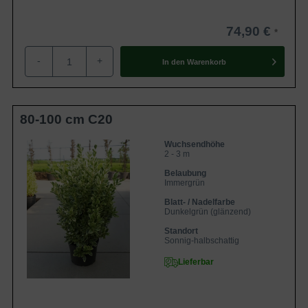
74,90 €
-
+
In den
Warenkorb
80-100 cm C20
Wuchsendhöhe
2 - 3 m
Belaubung
Immergrün
Blatt- / Nadelfarbe
Dunkelgrün (glänzend)
Standort
Sonnig-halbschattig
Lieferbar