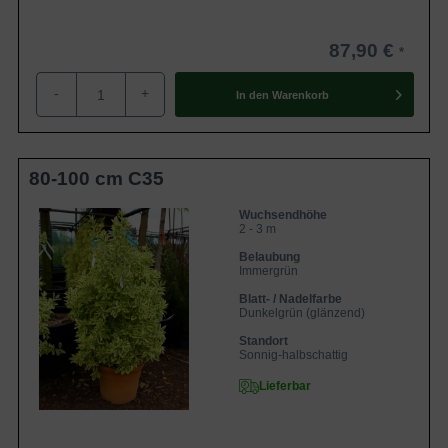
87,90 €
-
+
In den
Warenkorb
80-100 cm C35
Wuchsendhöhe
2 - 3 m
Belaubung
Immergrün
Blatt- / Nadelfarbe
Dunkelgrün (glänzend)
Standort
Sonnig-halbschattig
Lieferbar