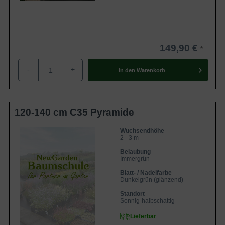
149,90 €
-
+
In den
Warenkorb
120-140 cm C35 Pyramide
Wuchsendhöhe
2 - 3 m
Belaubung
Immergrün
Blatt- / Nadelfarbe
Dunkelgrün (glänzend)
Standort
Sonnig-halbschattig
Lieferbar