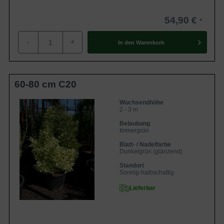
54,90 €
-
+
In den
Warenkorb
60-80 cm C20
Wuchsendhöhe
2 - 3 m
Belaubung
Immergrün
Blatt- / Nadelfarbe
Dunkelgrün (glänzend)
Standort
Sonnig-halbschattig
Lieferbar