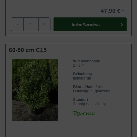
47,90 €
-
+
In den
Warenkorb
60-80 cm C15
Wuchsendhöhe
2 - 3 m
Belaubung
Immergrün
Blatt- / Nadelfarbe
Dunkelgrün (glänzend)
Standort
Sonnig-halbschattig
Lieferbar