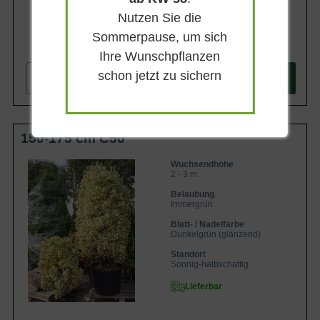
Nutzen Sie die
Sommerpause, um sich
199,90 €
Ihre Wunschpflanzen
schon jetzt zu sichern
-
+
In den
Warenkorb
150-175 cm C50
Wuchsendhöhe
2 - 3 m
Belaubung
Immergrün
Blatt- / Nadelfarbe
Dunkelgrün (glänzend)
Standort
Sonnig-halbschattig
Lieferbar