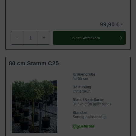
99,90 €
-
+
In den
Warenkorb
80 cm Stamm C25
Kronengröße
45-55 cm
Belaubung
Immergrün
Blatt- / Nadelfarbe
Dunkelgrün (glänzend)
Standort
Sonnig-halbschattig
Lieferbar