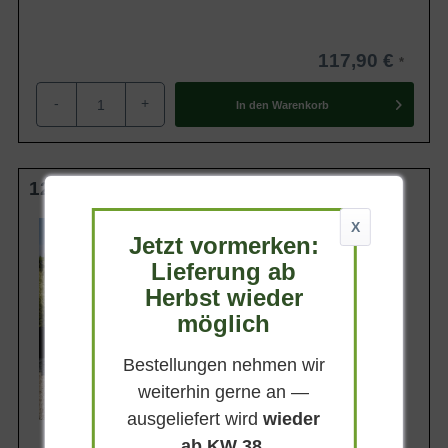
117,90 €
-
+
In den
Warenkorb
125-150 cm C35
Wuchsendhöhe
X
Jetzt vormerken:
2 - 3 m
Lieferung ab
Belaubung
Immergrün
Herbst wieder
Blatt- / Nadelfarbe
möglich
Dunkelgrün (glänzend)
Standort
Bestellungen nehmen wir
Sonnig-halbschattig
weiterhin gerne an —
Lieferbar
ausgeliefert wird
wieder
ab KW 38
.