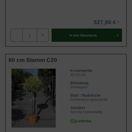
527,90 €
-
+
In den
Warenkorb
80 cm Stamm C20
Kronengröße
40-50 cm
Belaubung
Immergrün
Blatt- / Nadelfarbe
Dunkelgrün (glänzend)
Standort
Sonnig-halbschattig
Lieferbar