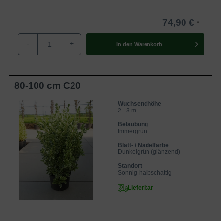
74,90 €
-
+
In den
Warenkorb
80-100 cm C20
Wuchsendhöhe
2 - 3 m
Belaubung
Immergrün
Blatt- / Nadelfarbe
Dunkelgrün (glänzend)
Standort
Sonnig-halbschattig
Lieferbar