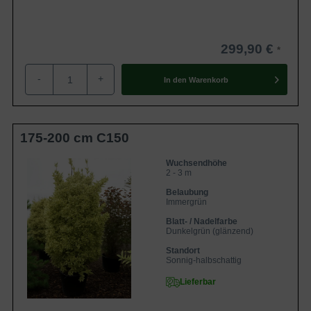
299,90 €
-
+
In den
Warenkorb
175-200 cm C150
Wuchsendhöhe
2 - 3 m
Belaubung
Immergrün
Blatt- / Nadelfarbe
Dunkelgrün (glänzend)
Standort
Sonnig-halbschattig
Lieferbar