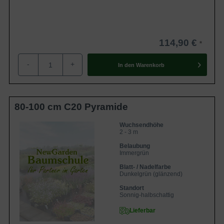
114,90 €
-
+
In den
Warenkorb
80-100 cm C20 Pyramide
Wuchsendhöhe
2 - 3 m
Belaubung
Immergrün
Blatt- / Nadelfarbe
Dunkelgrün (glänzend)
Standort
Sonnig-halbschattig
Lieferbar