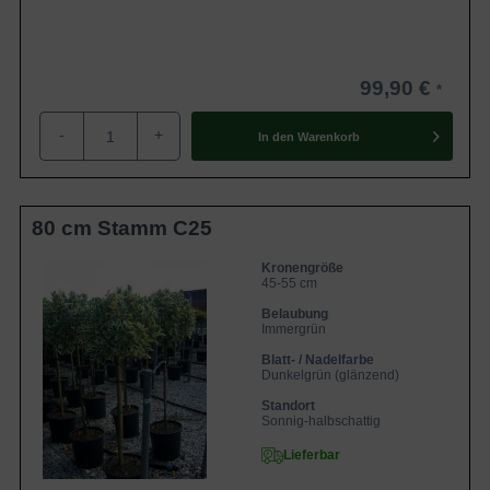
99,90 €
-
+
In den
Warenkorb
80 cm Stamm C25
Kronengröße
45-55 cm
Belaubung
Immergrün
Blatt- / Nadelfarbe
Dunkelgrün (glänzend)
Standort
Sonnig-halbschattig
Lieferbar