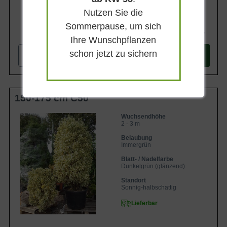
Nutzen Sie die
Sommerpause, um sich
199,90 €
Ihre Wunschpflanzen
schon jetzt zu sichern
-
+
In den
Warenkorb
150-175 cm C50
Wuchsendhöhe
2 - 3 m
Belaubung
Immergrün
Blatt- / Nadelfarbe
Dunkelgrün (glänzend)
Standort
Sonnig-halbschattig
Lieferbar