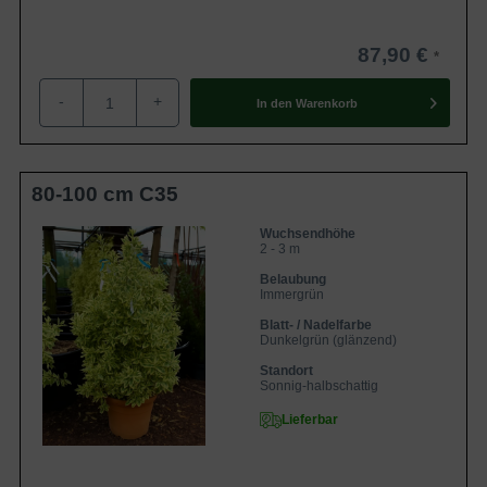
87,90 €
-
+
In den
Warenkorb
80-100 cm C35
Wuchsendhöhe
2 - 3 m
Belaubung
Immergrün
Blatt- / Nadelfarbe
Dunkelgrün (glänzend)
Standort
Sonnig-halbschattig
Lieferbar