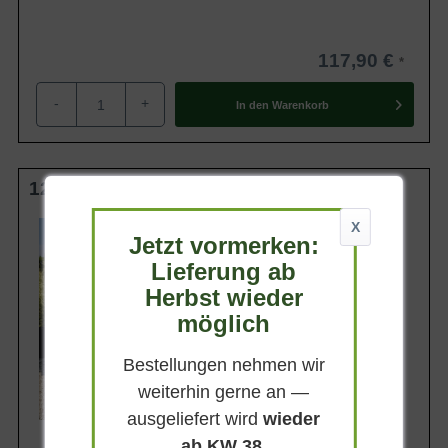
117,90 €
-
+
In den
Warenkorb
125-150 cm C35
Wuchsendhöhe
X
Jetzt vormerken:
2 - 3 m
Lieferung ab
Belaubung
Immergrün
Herbst wieder
Blatt- / Nadelfarbe
möglich
Dunkelgrün (glänzend)
Standort
Bestellungen nehmen wir
Sonnig-halbschattig
weiterhin gerne an —
Lieferbar
ausgeliefert wird
wieder
ab KW 38
.