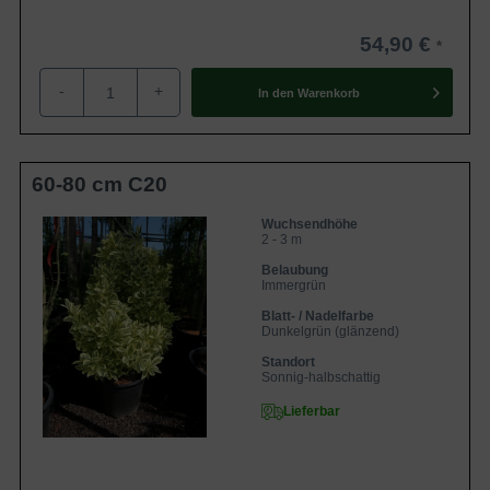
54,90 €
-
+
In den
Warenkorb
60-80 cm C20
Wuchsendhöhe
2 - 3 m
Belaubung
Immergrün
Blatt- / Nadelfarbe
Dunkelgrün (glänzend)
Standort
Sonnig-halbschattig
Lieferbar