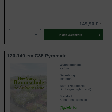
149,90 €
-
+
In den
Warenkorb
120-140 cm C35 Pyramide
Wuchsendhöhe
2 - 3 m
Belaubung
Immergrün
Blatt- / Nadelfarbe
Dunkelgrün (glänzend)
Standort
Sonnig-halbschattig
Lieferbar