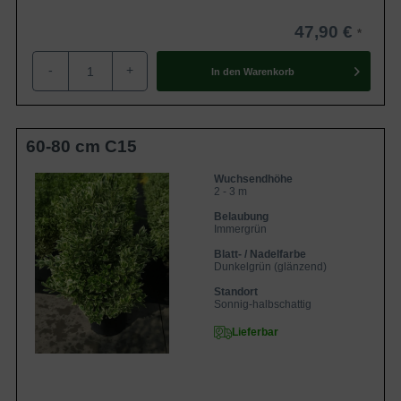
47,90 €
-
+
In den
Warenkorb
60-80 cm C15
Wuchsendhöhe
2 - 3 m
Belaubung
Immergrün
Blatt- / Nadelfarbe
Dunkelgrün (glänzend)
Standort
Sonnig-halbschattig
Lieferbar