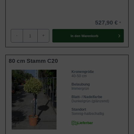
527,90 €
-
+
In den
Warenkorb
80 cm Stamm C20
Kronengröße
40-50 cm
Belaubung
Immergrün
Blatt- / Nadelfarbe
Dunkelgrün (glänzend)
Standort
Sonnig-halbschattig
Lieferbar