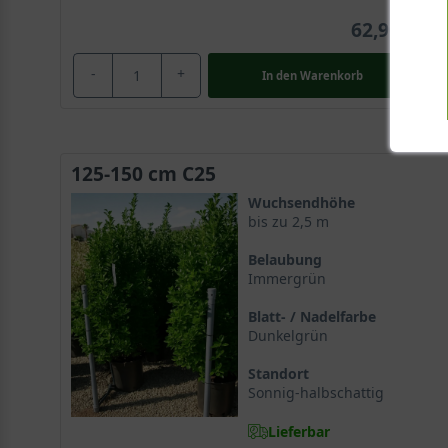
62,90 €
-
+
In den
Warenkorb
125-150 cm C25
Wuchsendhöhe
bis zu 2,5 m
Belaubung
Immergrün
Blatt- / Nadelfarbe
Dunkelgrün
Standort
Sonnig-halbschattig
Lieferbar