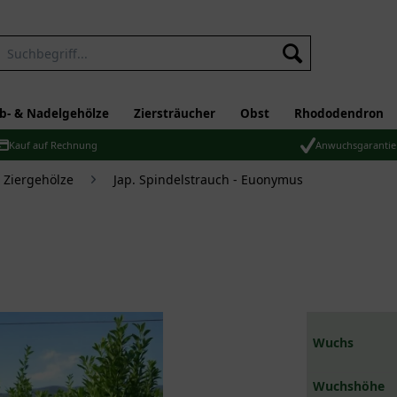
b- & Nadelgehölze
Ziersträucher
Obst
Rhododendron
Kauf auf Rechnung
Anwuchsgarantie
Ziergehölze
Jap. Spindelstrauch - Euonymus
Wuchs
Wuchshöhe