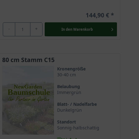
144,90 €
-
+
In den
Warenkorb
80 cm Stamm C15
Kronengröße
30-40 cm
Belaubung
Immergrün
Blatt- / Nadelfarbe
Dunkelgrün
Standort
Sonnig-halbschattig