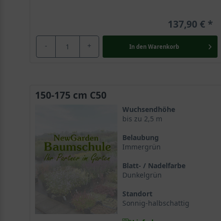
137,90 €
-
+
In den
Warenkorb
150-175 cm C50
Wuchsendhöhe
bis zu 2,5 m
Belaubung
Immergrün
Blatt- / Nadelfarbe
Dunkelgrün
Standort
Sonnig-halbschattig