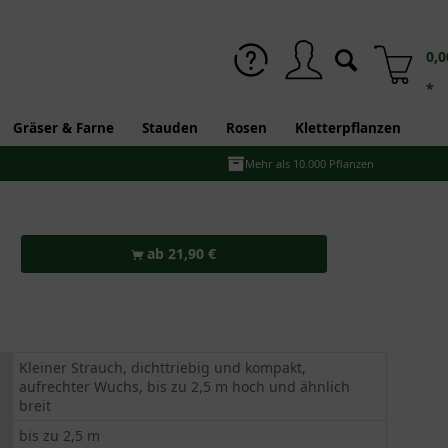
0,0
*
Gräser & Farne
Stauden
Rosen
Kletterpflanzen
Mehr als 10.000 Pflanzen
ab 21,90 €
Kleiner Strauch, dichttriebig und kompakt,
aufrechter Wuchs, bis zu 2,5 m hoch und ähnlich
breit
bis zu 2,5 m