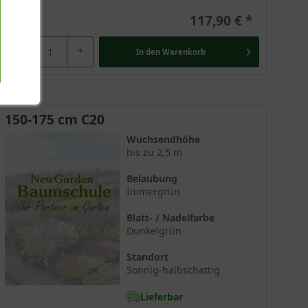
117,90 €
-
+
In den
Warenkorb
150-175 cm C20
Wuchsendhöhe
bis zu 2,5 m
Belaubung
Immergrün
Blatt- / Nadelfarbe
Dunkelgrün
Standort
Sonnig-halbschattig
Lieferbar