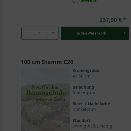
Lieferbar
237,90 €
-
+
In den
Warenkorb
100 cm Stamm C20
Kronengröße
40-50 cm
Belaubung
Immergrün
Blatt- / Nadelfarbe
Dunkelgrün
Standort
Sonnig-halbschattig