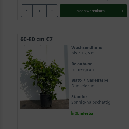
-
+
In den
Warenkorb
60-80 cm C7
Wuchsendhöhe
bis zu 2,5 m
Belaubung
Immergrün
Blatt- / Nadelfarbe
Dunkelgrün
Standort
Sonnig-halbschattig
Lieferbar