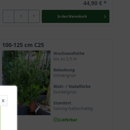
44,90 €
-
+
In den
Warenkorb
100-125 cm C25
Wuchsendhöhe
bis zu 2,5 m
Belaubung
Immergrün
Blatt- / Nadelfarbe
Dunkelgrün
X
Standort
Sonnig-halbschattig
Lieferbar