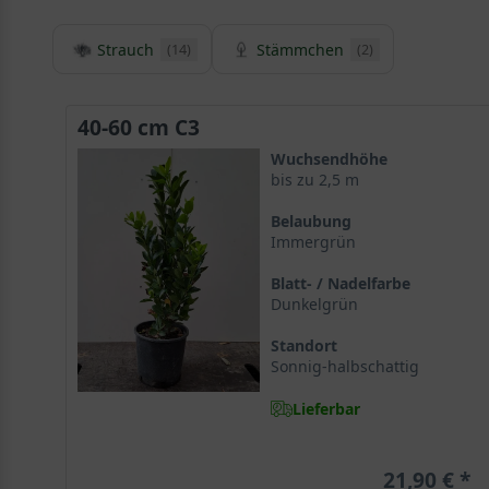
Strauch
Stämmchen
(14)
(2)
40-60 cm C3
Wuchsendhöhe
bis zu 2,5 m
Belaubung
Immergrün
Blatt- / Nadelfarbe
Dunkelgrün
Standort
Sonnig-halbschattig
Lieferbar
21,90 €