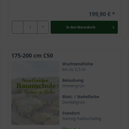
199,90 €
-
+
In den
Warenkorb
175-200 cm C50
Wuchsendhöhe
bis zu 2,5 m
Belaubung
Immergrün
Blatt- / Nadelfarbe
Dunkelgrün
Standort
Sonnig-halbschattig