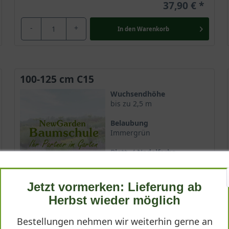
37,90 €
-
+
In den
Warenkorb
100-125 cm C15
Wuchsendhöhe
bis zu 2,5 m
Belaubung
Immergrün
Blatt- / Nadelfarbe
Dunkelgrün
Standort
Jetzt vormerken: Lieferung ab
Sonnig-halbschattig
Herbst wieder möglich
Lieferbar
Bestellungen nehmen wir weiterhin gerne an