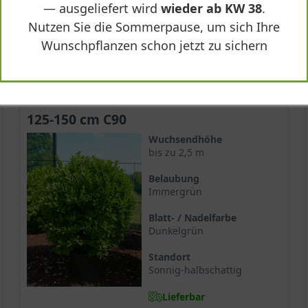
— ausgeliefert wird
wieder ab KW 38
.
76,90 €
Nutzen Sie die Sommerpause, um sich Ihre
Wunschpflanzen schon jetzt zu sichern
-
+
In den
Warenkorb
125-150 cm C90
Wuchsendhöhe
bis zu 2,5 m
Belaubung
Immergrün
Blatt- / Nadelfarbe
Dunkelgrün
Standort
Sonnig-halbschattig
Lieferbar