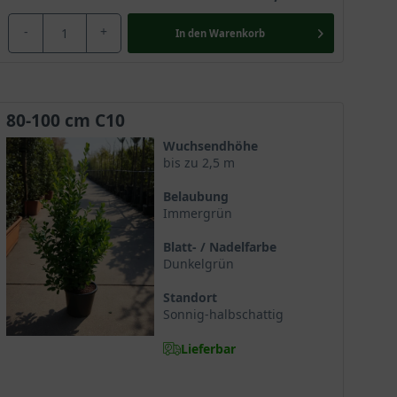
-
+
In den
Warenkorb
80-100 cm C10
Wuchsendhöhe
bis zu 2,5 m
Belaubung
Immergrün
Blatt- / Nadelfarbe
Dunkelgrün
Standort
Sonnig-halbschattig
Lieferbar