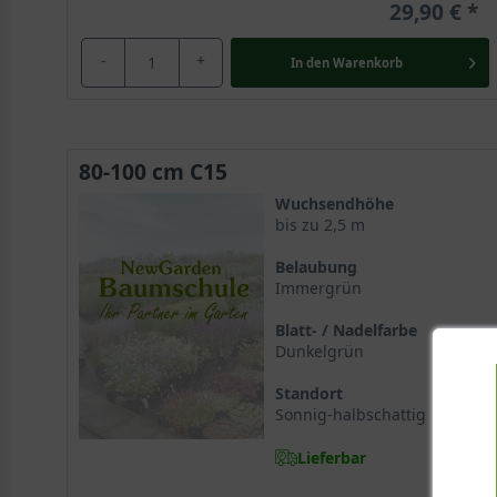
29,90 €
-
+
In den
Warenkorb
80-100 cm C15
Wuchsendhöhe
bis zu 2,5 m
Belaubung
Immergrün
Blatt- / Nadelfarbe
Dunkelgrün
Standort
Sonnig-halbschattig
Lieferbar