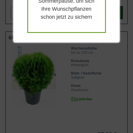
Sommerpause, um sich
Ihre Wunschpflanzen
-
+
In den
Warenkorb
schon jetzt zu sichern
60-70 cm C20
Wuchsendhöhe
bis zu 100 cm
Belaubung
Immergrün
Blatt- / Nadelfarbe
Sattgrün
Rinde
Graubraun
Lieferbar