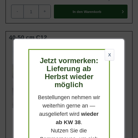
-
+
In den
Warenkorb
40-50 cm C12
Wuchsendhöhe
bis zu 100 cm
X
Jetzt vormerken:
Belaubung
Immergrün
Lieferung ab
Herbst wieder
Blatt- / Nadelfarbe
Sattgrün
möglich
Rinde
Graubraun
Bestellungen nehmen wir
Lieferbar
weiterhin gerne an —
ausgeliefert wird
wieder
ab KW 38
.
Nutzen Sie die
54,90 €