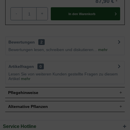
87,90 €
-
+
In den
Warenkorb
Bewertungen
2
Bewertungen lesen, schreiben und diskutieren...
mehr
Artikelfragen
0
Lesen Sie von weiteren Kunden gestellte Fragen zu diesem
Artikel
mehr
Pflegehinweise
Alternative Pflanzen
Pflanz- und Pflegetipps Thuja occidentalis 'Little
Giant' / Lebensbaum 'Little Giant'
Service Hotline
Sie suchen eine Alternative?