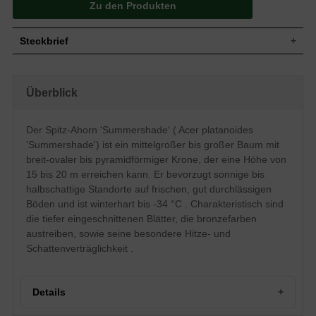
Zu den Produkten
Steckbrief
Mittelgroßer bis großer Baum, breit-oval
bis pyramidförmig, locker aufrecht, etwas
Wuchs
Überblick
unregelmäßig, 15 bis 20 m hoch und
ähnlich breit
Wuchshöhe
15 - 20 m
Der Spitz-Ahorn 'Summershade' ( Acer platanoides
Sommergrün, fünf- bis siebenlappig, am
'Summershade') ist ein mittelgroßer bis großer Baum mit
Ende zugespitzt, tiefer eingeschnitten als
bei der Normalform, im Austrieb
breit-ovaler bis pyramidförmiger Krone, der eine Höhe von
Blatt
bronzefarben, dann hellgrün, derb und
15 bis 20 m erreichen kann. Er bevorzugt sonnige bis
ledrig, haften im Herbst sehr lang am
halbschattige Standorte auf frischen, gut durchlässigen
Baum, bis zu 20 cm groß
Böden und ist winterhart bis -34 °C . Charakteristisch sind
Frucht
Braune Nüsschen, essbar
die tiefer eingeschnittenen Blätter, die bronzefarben
Gelbgrüne Blüten in aufrechten
Blüte
austreiben, sowie seine besondere Hitze- und
Doldentrauben, leicht duftend
Schattenverträglichkeit .
Blütezeit
April bis Mai
Zweige hellbraun, Knospen im Winter rot
Rinde
bis rotviolett, ältere Borke schwarzgrau
und längsrissig
Details
Flaches Herzwurzelsystem, sehr
Wurzeln