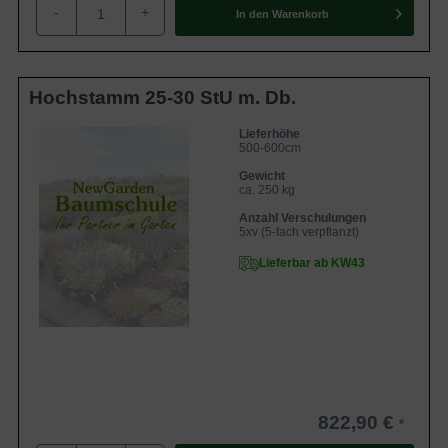
-
+
Aus den Blüten des Schatten-Ahorns bilden sich im Herbst
In den
Warenkorb
die charakteristischen Spaltfrüchte. Sie hängen in großen
Trauben zusammen und schmücken den Baum. Die
einzelne Frucht verfügt über zwei waagerecht stehende
Hochstamm 25-30 StU m. Db.
Fruchtflügel, die bis zu 10 cm groß werden und im Laufe
der Herbstmonate vom Baum fallen. Sie tanzen
Lieferhöhe
500-600cm
schwebend herunter und dienen einer Vielzahl an
Gewicht
Wildtieren als Futterquelle.
ca. 250 kg
Anzahl Verschulungen
Robuster Baum mit wenig Ansprüchen an den
5xv (5-fach verpflanzt)
Boden
Lieferbar ab KW43
Wie
alle Ahornbäume
stellt der Acer platanoides
’Summershade‘ kaum Ansprüche an den Boden und
gedeiht auf jedem normalen Untergrund. Obwohl er am
liebsten einen durchlässigen und fruchtbaren Untergrund
mag, gedeiht er ebenso an anderen Standorten.
Staunässe bereitet ihm allerdings Probleme und sollte
822,90 €
vermieden werden; hier benötigt ’Summershade‘