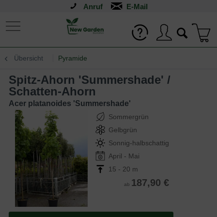
Anruf
Übersicht
Pyramide
Spitz-Ahorn 'Summershade' /
Schatten-Ahorn
Acer platanoides 'Summershade'
Sommergrün
Gelbgrün
Sonnig-halbschattig
April - Mai
15 - 20 m
187,90 €
ab