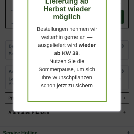
Lieferung ab
350x70x70 cm zeigt sich als sehr gut
999,90 €
frosthart.
Herbst wieder
möglich
-
+
In den
Warenkorb
Bestellungen nehmen wir
weiterhin gerne an —
ausgeliefert wird
wieder
Bewertungen
4
ab KW 38
.
Bewertungen lesen, schreiben und diskutieren...
mehr
Nutzen Sie die
Sommerpause, um sich
Artikelfragen
0
Ihre Wunschpflanzen
Lesen Sie von weiteren Kunden gestellte Fragen zu diesem
Artikel
mehr
schon jetzt zu sichern
Pflegehinweise
Alternative Pflanzen
Pflanz- und Pflegetipps Prunus Umineko 'Säule
eckig' / Zierkirsche Umineko 'Säule eckig'
Service Hotline
Sie suchen eine Alternative?