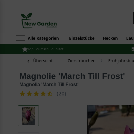
Alle Kategorien
Einzelstücke
Hecken
Lau
Top Baumschulqualität
Übersicht
Ziersträucher
Frühjahrsbl
Magnolie 'March Till Frost'
Magnolia 'March Till Frost'
(
20
)