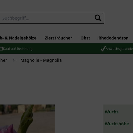
b- & Nadelgehölze
Ziersträucher
Obst
Rhododendron
Kauf auf Rechnung
Anwuchsgarantie
üher
Magnolie - Magnolia
Wuchs
Wuchshöhe