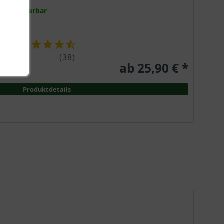
Lieferbar
(
38
)
ab 25,90 € *
Produktdetails