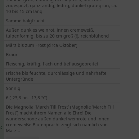
zugespitzt, ganzrandig, ledrig, dunkel grau-grün, ca.
10 bis 15 cm lang
Sammelbalgfrucht
Außen dunkles weinrot, innen cremeweiß,
tulpenförmig, bis zu 20 cm groß (!), reichblühend
März bis zum Frost (circa Oktober)
Braun
Fleischig, kräftig, flach und tief ausgebreitet
Frische bis feuchte, durchlässige und nahrhafte
Untergründe
Sonnig
6 (-23,3 bis -17,8 °C)
Die Magnolia 'March Till Frost' (Magnolie 'March Till
Frost') macht ihrem Namen alle Ehre! Die
wunderschöne außen dunkel weinrote und innen
cremeweiße Blütenpracht zeigt sich nämlich von
:
März...