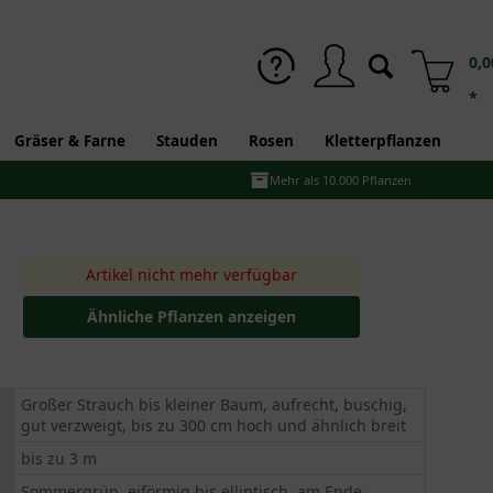
0,0
*
Gräser & Farne
Stauden
Rosen
Kletterpflanzen
Mehr als 10.000 Pflanzen
Artikel nicht mehr verfügbar
Ähnliche Pflanzen anzeigen
Großer Strauch bis kleiner Baum, aufrecht, buschig,
gut verzweigt, bis zu 300 cm hoch und ähnlich breit
bis zu 3 m
Sommergrün, eiförmig bis elliptisch, am Ende