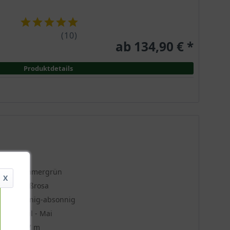
(
10
)
ab 134,90 € *
Produktdetails
Sommergrün
X
Weißrosa
Sonnig-absonnig
April - Mai
4 - 7 m