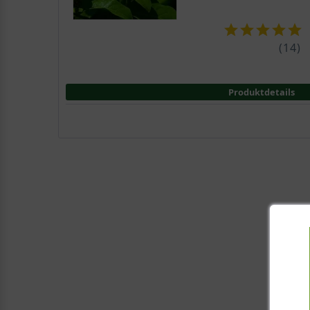
(
14
)
Produktdetails