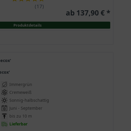
(
17
)
ab 137,90 € *
Produktdetails
aecox'
ecox'
Immergrün
Cremeweiß
Sonnig-halbschattig
Juni - September
bis zu 10 m
Lieferbar