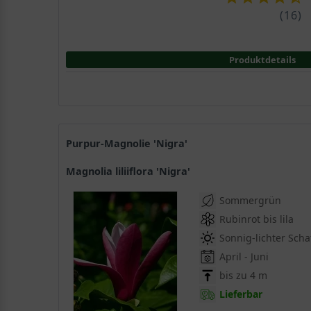
(
16
)
Produktdetails
Purpur-Magnolie 'Nigra'
Magnolia liliiflora 'Nigra'
Sommergrün
Rubinrot bis lila
Sonnig-lichter Scha
April - Juni
bis zu 4 m
Lieferbar