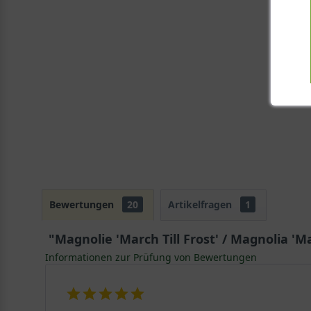
Bewertungen
20
Artikelfragen
1
"Magnolie 'March Till Frost' / Magnolia 'Mar
Informationen zur Prüfung von Bewertungen