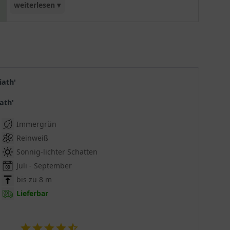
weiterlesen ▾
bis tief in den Herbst hinein, bis zum ersten Frost
(ungefähr Oktober). Insgesamt erweist sich die
Magnolie 'March Till Frost' als extrem robust und
winterhart. Eine dekorative Wahl für Ihre
Gartengestaltung. Eine einzigartige Sorte, die
einem echte Freude bereitet!
iath'
iath'
Immergrün
Reinweiß
Sonnig-lichter Schatten
Juli - September
bis zu 8 m
Lieferbar