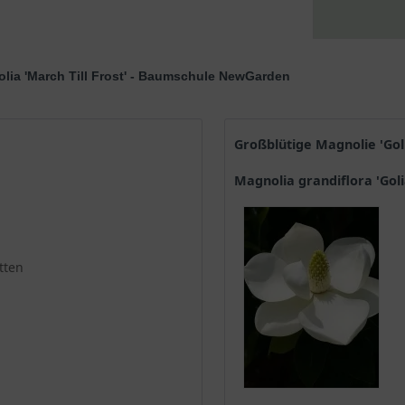
nolia 'March Till Frost' - Baumschule NewGarden
Großblütige Magnolie 'Gol
Magnolia grandiflora 'Gol
tten