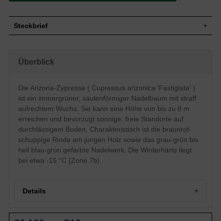
Steckbrief
Straff aufrecht, dicht gedrungene
Wuchs
Säulenform
Überblick
Wuchshöhe
bis zu 8 m
Nadelwerk ist grau-grün bis hell blau-grün
Blatt
gefärbt
Die Arizona-Zypresse ( Cupressus arizonica 'Fastigiata' )
Frucht
Kugelig, aus 6-8 bedornten Schuppen
ist ein immergrüner, säulenförmiger Nadelbaum mit straff
12 bis 20 Staubblätter mit jeweils 4 bis 6
aufrechtem Wuchs. Sie kann eine Höhe von bis zu 8 m
Blüte
Pollensäcken.
erreichen und bevorzugt sonnige, freie Standorte auf
Blütezeit
Februar bis März
durchlässigem Boden. Charakteristisch ist die braunrot-
Am jungen Holz sehr ansprechende
schuppige Rinde am jungen Holz sowie das grau-grün bis
Rinde
braurotschuppige Färbung
hell blau-grün gefärbte Nadelwerk. Die Winterhärte liegt
Relativ anspruchslos, bevorzugt den
bei etwa -15 °C (Zone 7b).
Boden
durchlässigen Untergrund
Standort
Sonnig, freier Stand
Winterhart
7b (-14,9 bis -12,3°C)
Details
Die Cypressus arizonica 'Fastigiata'
(Arizonica-Zypresse) verträgt
Eigenschaften
Temperaturen von deutlich mehr als 30
Herkunft und Besonderheit der Arizona-Zypresse