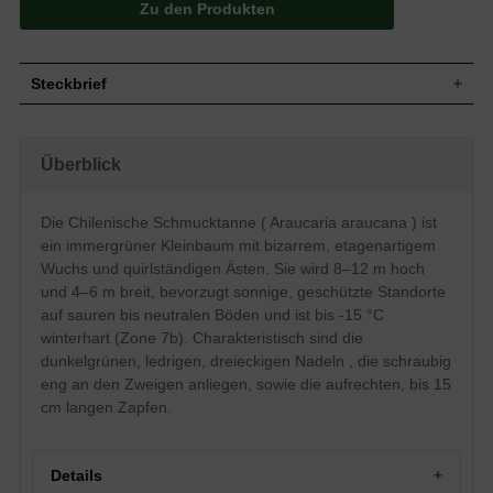
Zu den Produkten
Steckbrief
Kleinbaum, Äste gleichmäßig, quirlständig
Wuchs
in Etagen, wenig verzweigt; 8-12 m hoch
Überblick
und 4-6 m breit
Wuchshöhe
8 - 12 m
Dunkelgrün, ledrig, dreieckig, schraubig
Die Chilenische Schmucktanne ( Araucaria araucana ) ist
Blatt
eng an den Zweigen
ein immergrüner Kleinbaum mit bizarrem, etagenartigem
Frucht
Aufrechte Zapfen, bis zu 15 cm lang
Wuchs und quirlständigen Ästen. Sie wird 8–12 m hoch
Blüte
Unauffällig
und 4–6 m breit, bevorzugt sonnige, geschützte Standorte
Schuppenförmige Blattbasen verweilen
auf sauren bis neutralen Böden und ist bis -15 °C
sehr lange am Stamm, später
Rinde
winterhart (Zone 7b). Charakteristisch sind die
schwarzgraue bis braugraue dicke
dunkelgrünen, ledrigen, dreieckigen Nadeln , die schraubig
schuppige Borke.
eng an den Zweigen anliegen, sowie die aufrechten, bis 15
Wurzeln
Herzwurzel
cm langen Zapfen.
Boden
Sauer bis neutral, bevorzugt humosreich
Standort
Sonnig, geschützt
Winterhart
7b (-14,9 bis -12,3°C)
Details
Die Araucaria araucana (Chilenische