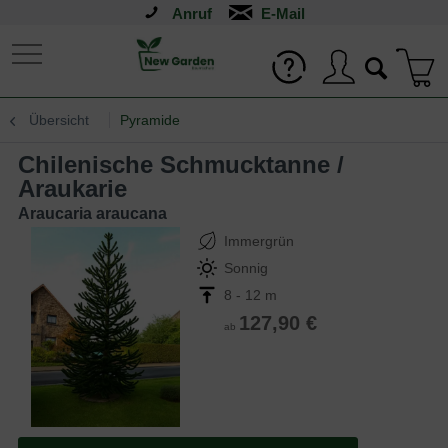
Anruf
Übersicht
Pyramide
Chilenische Schmucktanne /
Araukarie
Araucaria araucana
Immergrün
Sonnig
8 - 12 m
127,90 €
ab