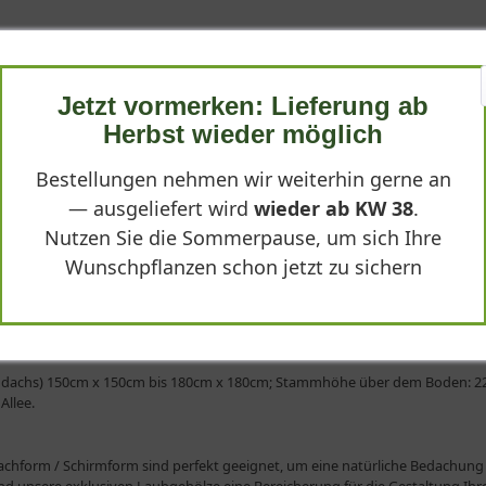
Jetzt vormerken: Lieferung ab
Herbst wieder möglich
Bestellungen nehmen wir weiterhin gerne an
— ausgeliefert wird
wieder ab KW 38
.
Nutzen Sie die Sommerpause, um sich Ihre
Wunschpflanzen schon jetzt zu sichern
form
rmdachs) 150cm x 150cm bis 180cm x 180cm; Stammhöhe über dem Boden: 225-
Allee.
achform / Schirmform sind perfekt geeignet, um eine natürliche Bedachung 