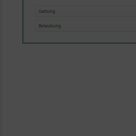
Gattung
Platane - Platanus
(
1
)
Belaubung
sommergrün
(
1
)