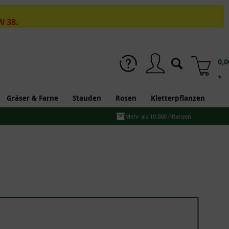
W 38.
0,0
*
Gräser & Farne
Stauden
Rosen
Kletterpflanzen
Mehr als 10.000 Pflanzen