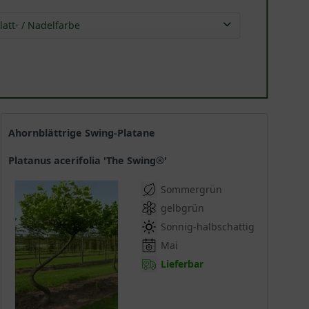
latt- / Nadelfarbe
grün
(
1
)
Ahornblättrige Swing-Platane
Platanus acerifolia 'The Swing®'
Sommergrün
gelbgrün
Sonnig-halbschattig
Mai
Lieferbar