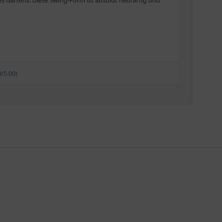
s Gartens. Diese Swing-Form ist absolut neurartig und
0/5.00)