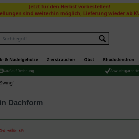
Jetzt für den Herbst vorbestellen!
ellungen sind weiterhin möglich, Lieferung wieder ab K
Suchen
b- & Nadelgehölze
Ziersträucher
Obst
Rhododendron
Kauf auf Rechnung
Anwuchsgarantie
 Swing'
 in Dachform