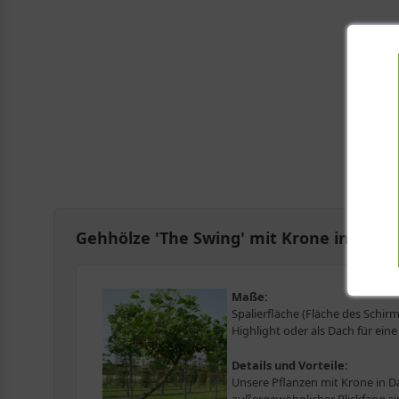
Gehhölze 'The Swing' mit Krone in Dach
Maße:
Spalierfläche (Fläche des Schi
Highlight oder als Dach für eine 
Details und Vorteile:
Unsere Pflanzen mit Krone in D