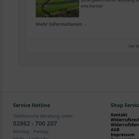
außergewöhnlicher Blickfang si
eine Rarität!
Mehr Informationen →
Der B
Service Hotline
Shop Servi
Kontakt
Telefonische Beratung unter:
Widerrufsrec
02862 - 700 207
Widerrufsfor
AGB
Montag - Freitag:
Impressum
08:30 - 12:00 Uhr