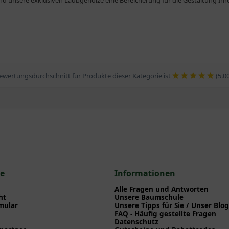
nd unsere exklusiven Laubgehölze eine Bereicherung für die Gestaltung Ihre
ewertungsdurchschnitt für Produkte dieser Kategorie ist
(5.0
ce
Informationen
Alle Fragen und Antworten
ht
Unsere Baumschule
mular
Unsere Tipps für Sie / Unser Blog
FAQ - Häufig gestellte Fragen
Datenschutz