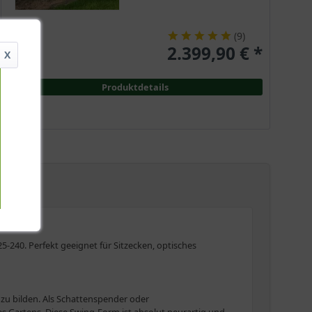
(
9
)
2.399,90 € *
X
Produktdetails
240. Perfekt geeignet für Sitzecken, optisches
zu bilden. Als Schattenspender oder