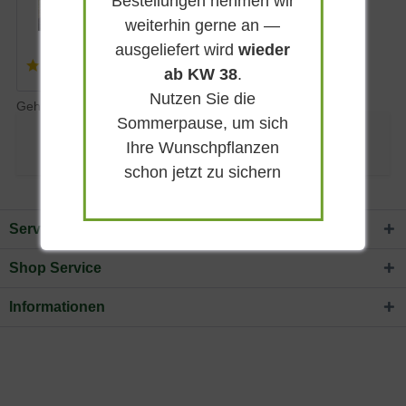
Bestellungen nehmen wir
weiterhin gerne an —
ausgeliefert wird
wieder
(
6
)
ab KW 38
.
1.274,90 € *
Nutzen Sie die
Gehölze mit Krone als Hochstamm-Pyramide
Sommerpause, um sich
Der Bewertungsdurchschnitt für Produkte dieser Kategorie ist
Ihre Wunschpflanzen
(5.00/5.00)
schon jetzt zu sichern
Service Hotline
Shop Service
Informationen