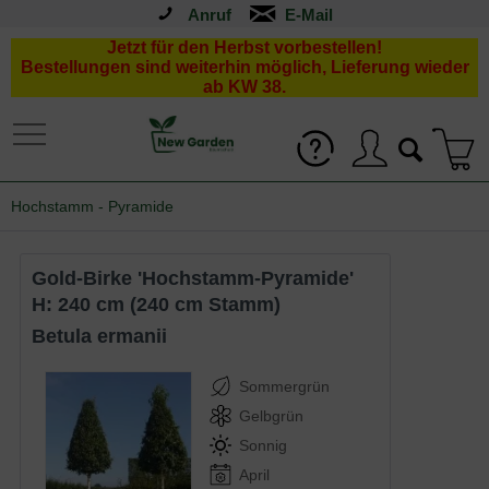
Anruf
Jetzt für den Herbst vorbestellen!
Bestellungen sind weiterhin möglich, Lieferung wieder
ab KW 38.
Hochstamm - Pyramide
Gold-Birke 'Hochstamm-Pyramide'
H: 240 cm (240 cm Stamm)
Betula ermanii
Sommergrün
Gelbgrün
Sonnig
April