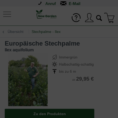
Anruf
Übersicht
Stechpalme - Ilex
Europäische Stechpalme
Ilex aquifolium
Immergrün
Halbschattig-schattig
bis zu 6 m
29,95 €
ab
Zu den Produkten