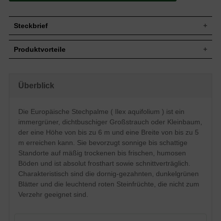
Steckbrief
Jährl.
Bis zu 25 cm
Produktvorteile
Zuwachs
Wuchshöhe
Bis zu 6 m
pflegeleicht
Wuchsbreite
Bis zu 5 m
standorttolerant
robust
Spitz-kegelförmig bis breit-
Überblick
Wuchsform
auffälliger (roter) Fruchtschmuck
pyramidenförmig, dichtbuschig
schnittverträglich
Immergrün, eiförmig, ledrig, dornig-
trockenheitsresistent
Die Europäische Stechpalme ( Ilex aquifolium ) ist ein
Blatt
gezahnter Rand, dunkelgrün, 3 bis 8 cm
undurchdringliche Hecke (sticht)
lang
immergrüner, dichtbuschiger Großstrauch oder Kleinbaum,
gut frosthart und windfest
verträgt keine Staunässe
Leuchtend rote Steinfrüchte, nicht zum
der eine Höhe von bis zu 6 m und eine Breite von bis zu 5
Frucht
langsamwüchsig
Verzehr geeignet
m erreichen kann. Sie bevorzugt sonnige bis schattige
Blüte
Weiß, im Mai und Juni
Standorte auf mäßig trockenen bis frischen, humosen
Mäßig trockene bis frische, humose
Böden und ist absolut frosthart sowie schnittverträglich.
Boden
Untergründe
Charakteristisch sind die dornig-gezahnten, dunkelgrünen
Standort
Sonnig bis schattig
Blätter und die leuchtend roten Steinfrüchte, die nicht zum
Heckenpflanze, Einzelelement,
Verzehr geeignet sind.
Verwendung
Topfbepflanzung
Die Ilex aquifolium wächst als
immergrüner, spitz-kegelförmiger bis