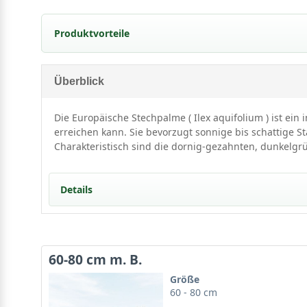
Produktvorteile
pflegeleicht
standorttolerant
Überblick
robust
auffälliger (roter) Fruchtschmuck
Die Europäische Stechpalme ( Ilex aquifolium ) ist ei
schnittverträglich
erreichen kann. Sie bevorzugt sonnige bis schattige S
trockenheitsresistent
Charakteristisch sind die dornig-gezahnten, dunkelgrü
undurchdringliche Hecke (sticht)
gut frosthart und windfest
Details
verträgt keine Staunässe
langsamwüchsig
Detaillierte Informationen Europäische Stechpalm
60-80 cm m. B.
Der
Ilex aquifolium
sieht durch seine spitz-kegelförm
Größe
äußerst zierend aus. Das dunkelgrüne Laub in Kombinat
60 - 80 cm
robust und äußerst standorttolerant. Zusätzlich ist sie