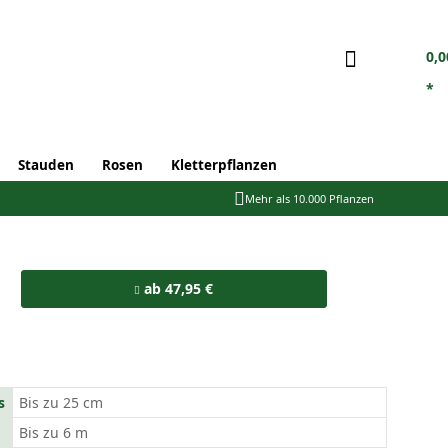
0,0
*
Stauden
Rosen
Kletterpflanzen
Mehr als 10.000 Pflanzen
ab 47,95 €
s
Bis zu 25 cm
Bis zu 6 m