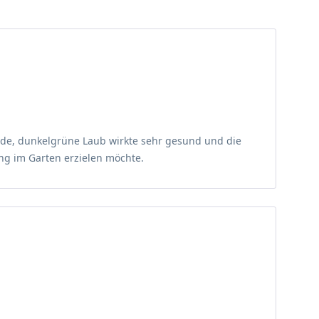
. In unserem Shop finden Sie andere Sorten der
s Nahrungsquelle.
Exemplare sind sehr robust. Jedoch kann die Wahl
nde, dunkelgrüne Laub wirkte sehr gesund und die
ng im Garten erzielen möchte.
en hinein oder viele Feinwurzeln in den Oberboden
es zeigt die Stechpalme ihre tolerante Art. Sowohl an
Grenzabstände
beachtet werden. Wählen Sie für den
lockeren und durchlässigen Boden,
 den
Boden optimal vorbereiten
kann. Die Stechpalme
ten des Ilex sind die meisten Gärtner äußerst erfreut.