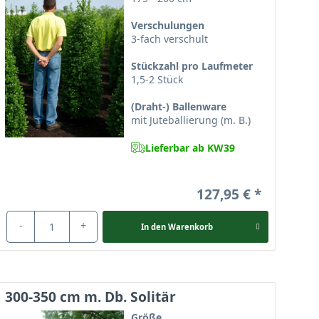
Verschulungen
3-fach verschult
Stückzahl pro Laufmeter
1,5-2 Stück
(Draht-) Ballenware
mit Juteballierung (m. B.)
Lieferbar ab KW39
127,95 €
-
+
In den
Warenkorb
rmiger und dichtbuschiger Wuchs eignet sich
 eine wunderschön geformte Hecke, die keine
300-350 cm m. Db. Solitär
Größe