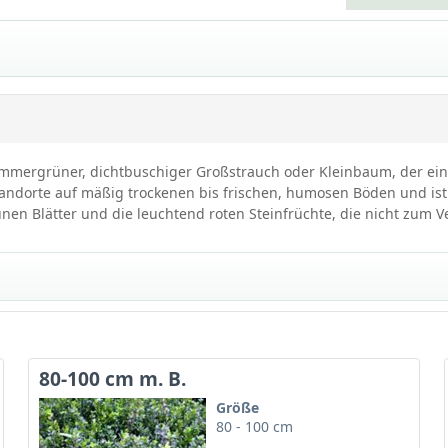
n immergrüner, dichtbuschiger Großstrauch oder Kleinbaum, der ein
tandorte auf mäßig trockenen bis frischen, humosen Böden und ist a
nen Blätter und die leuchtend roten Steinfrüchte, die nicht zum V
e / Ilex aquifolium
80-100 cm m. B.
ige bis breit-pyramidenförmige und dichtbuschige Wuchsform sowoh
Größe
ion mit den leuchtend roten Beeren setzt einen tollen Blickfang 
80 - 100 cm
 besonders schnittverträglich, frosthart, windfest und trockenheitsr