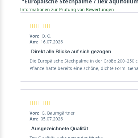
"Europäische Stechpalme / Ilex aquifoliu
bringen sie die gesamte Pflanze zum Strahlen. Die Frü
Informationen zur Prüfung von Bewertungen
Stechpalme, die keinen Fruchtstand ausbilden. Für die
Standort- und Bodenempfehlungen für Ilex aquif
Von:
O. O.
Allgemein zählt der
Ilex aquifolium
zu den äußerst st
Am:
16.07.2026
eines geeigneten Standortes und Bodens die Pflanze 
Direkt alle Blicke auf sich gezogen
Die Europäische Stechpalme in der Größe 200–250 c
Herzwurzelsystem versorgt die Heckenpflanze mit Nährstoffen
Pflanze hatte bereits eine schöne, dichte Form. Ge
Die Stechpalme gehört zu den Herzwurzlern. Diese bil
aus. So kann sich die Pflanze optimal mit Nährstoffen
sonnigen als auch an schattigen Standorten wächst de
optimalen Boden einen mäßig trockenen bis frischen,
um
Staunässe
möglichst zu vermeiden. Auf unserem Bl
Von:
G. Baumgärtner
stellt in der Regel keine großen Ansprüche an die Wahl
Am:
05.07.2026
Ausgezeichnete Qualität
Pflegeempfehlungen für Ilex aquifolium
Top Qualität, sehr gesunder Wuchs.