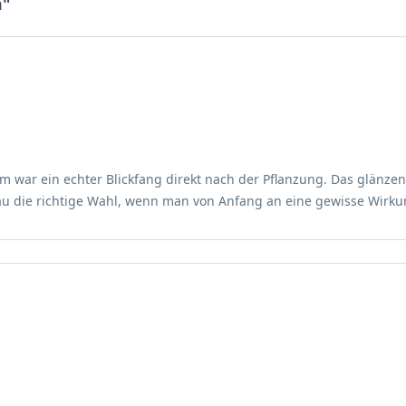
m"
chte des Ilex sind giftig und in keinem Fall zum Verzehr geeignet
 heimischen Vögel Ihres Gartens dienen die Früchte allerdings al
olium
andorttoleranten und anspruchslosen Pflanzen – besonders ältere 
in einem gesunden und kräftigen Wachstum unterstützen.
m war ein echter Blickfang direkt nach der Pflanzung. Das glänze
nau die richtige Wahl, wenn man von Anfang an eine gewisse Wirku
den je nach Bodenqualität eher fleischige Wurzeln tief in den Bod
 und Feuchtigkeit aus dem Boden versorgen. Bezüglich des Standort
r Ilex heran. Am Standort sollten zusätzlich die vorgeschriebenen
 nährstoffreichen und humosen Untergrund. Achten Sie auf einen 
og finden Sie weitere hilfreiche Tipps wie man vor der Pflanzung
 ihres zukünftigen Standortes. Über die pflegeleichten Eigenschaf