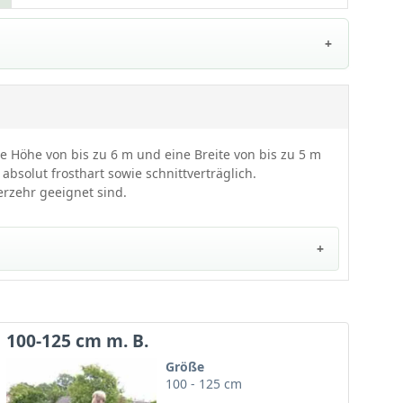
Pflanzen prächtig gedeiht. Das dunkelgrüne Blatt
ist in Kombination mit dem leuchtend roten
Fruchtschmuck besonders zierend. Zusätzlich
glänzt die Stechpalme mit absoluter Frosthärte,
Schatten- sowie Schnittverträglichkeit. Ideal als
blickdichtes, undurchdringliches Heckenelement
bzw. als ausdrucksstarkes Solitärgehölz.
e Höhe von bis zu 6 m und eine Breite von bis zu 5 m
bsolut frosthart sowie schnittverträglich.
erzehr geeignet sind.
100-125 cm m. B.
l als Heckenpflanze als auch als Solitärgehölz
Größe
in jeden Garten. Die
Stechpalme
gilt als pflegeleicht,
100 - 125 cm
esistent. Ist die Pflanze bereits einige Jahre im Garten