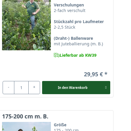
Verschulungen
 Pflanzen, die sich für Gärtner mit wenig Zeit eignen.
2-fach verschult
Stückzahl pro Laufmeter
2-2,5 Stück
pielweise mit kleineren Exemplaren ausgestattet
(Draht-) Ballenware
mit Juteballierung (m. B.)
 werden. Die kleinste Größe des
Ilex aquifolium
ist 80-
lierung geliefert. Die
Wurzelverpackungen
können
Lieferbar ab KW39
m und eine Wuchsbreite bis zu 5 m. Der
Ilex aquifolium
Die Auswahl der verschiedenen Größen ermöglicht
29,95 €
e, die Ihren Garten optisch aufwerten wird!
-
+
In den
Warenkorb
175-200 cm m. B.
Größe
175 - 200 cm