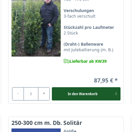
Verschulungen
3-fach verschult
Stückzahl pro Laufmeter
2 Stück
ülse
(Draht-) Ballenware
mit Juteballierung (m. B.)
Lieferbar ab KW39
aquifolium?
87,95 €
-
+
In den
Warenkorb
flanze
eingesetzt. Sein spitz-kegelförmiger bis breit-pyramidenfö
ksabgrenzung. Durch einen regelmäßigen Rückschnitt erhalten Sie
250-300 cm m. Db. Solitär
Größe