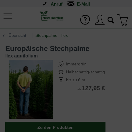
Anruf
Übersicht
Stechpalme - Ilex
Europäische Stechpalme
Ilex aquifolium
Immergrün
Halbschattig-schattig
bis zu 6 m
127,95 €
ab
Zu den Produkten