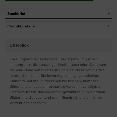
Steckbrief
Jährl.
Bis zu 25 cm
Produktvorteile
Zuwachs
Wuchshöhe
Bis zu 6 m
pflegeleicht
Wuchsbreite
Bis zu 5 m
standorttolerant
robust
Spitz-kegelförmig bis breit-
Überblick
Wuchsform
auffälliger (roter) Fruchtschmuck
pyramidenförmig, dichtbuschig
schnittverträglich
Immergrün, eiförmig, ledrig, dornig-
trockenheitsresistent
Die Europäische Stechpalme ( Ilex aquifolium ) ist ein
Blatt
gezahnter Rand, dunkelgrün, 3 bis 8 cm
undurchdringliche Hecke (sticht)
lang
immergrüner, dichtbuschiger Großstrauch oder Kleinbaum,
gut frosthart und windfest
verträgt keine Staunässe
Leuchtend rote Steinfrüchte, nicht zum
der eine Höhe von bis zu 6 m und eine Breite von bis zu 5
Frucht
langsamwüchsig
Verzehr geeignet
m erreichen kann. Sie bevorzugt sonnige bis schattige
Blüte
Weiß, im Mai und Juni
Standorte auf mäßig trockenen bis frischen, humosen
Mäßig trockene bis frische, humose
Böden und ist absolut frosthart sowie schnittverträglich.
Boden
Untergründe
Charakteristisch sind die dornig-gezahnten, dunkelgrünen
Standort
Sonnig bis schattig
Blätter und die leuchtend roten Steinfrüchte, die nicht zum
Heckenpflanze, Einzelelement,
Verzehr geeignet sind.
Verwendung
Topfbepflanzung
Die Ilex aquifolium wächst als
immergrüner, spitz-kegelförmiger bis