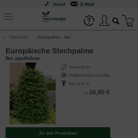
Anruf
Übersicht
Stechpalme - Ilex
Europäische Stechpalme
Ilex aquifolium
Immergrün
Halbschattig-schattig
bis zu 6 m
16,90 €
ab
Zu den Produkten