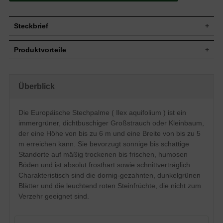
Steckbrief
Jährl.
Bis zu 25 cm
Produktvorteile
Zuwachs
Wuchshöhe
Bis zu 6 m
pflegeleicht
Wuchsbreite
Bis zu 5 m
standorttolerant
robust
Spitz-kegelförmig bis breit-
Überblick
Wuchsform
auffälliger (roter) Fruchtschmuck
pyramidenförmig, dichtbuschig
schnittverträglich
Immergrün, eiförmig, ledrig, dornig-
trockenheitsresistent
Die Europäische Stechpalme ( Ilex aquifolium ) ist ein
Blatt
gezahnter Rand, dunkelgrün, 3 bis 8 cm
undurchdringliche Hecke (sticht)
lang
immergrüner, dichtbuschiger Großstrauch oder Kleinbaum,
gut frosthart und windfest
verträgt keine Staunässe
Leuchtend rote Steinfrüchte, nicht zum
der eine Höhe von bis zu 6 m und eine Breite von bis zu 5
Frucht
langsamwüchsig
Verzehr geeignet
m erreichen kann. Sie bevorzugt sonnige bis schattige
Blüte
Weiß, im Mai und Juni
Standorte auf mäßig trockenen bis frischen, humosen
Mäßig trockene bis frische, humose
Böden und ist absolut frosthart sowie schnittverträglich.
Boden
Untergründe
Charakteristisch sind die dornig-gezahnten, dunkelgrünen
Standort
Sonnig bis schattig
Blätter und die leuchtend roten Steinfrüchte, die nicht zum
Heckenpflanze, Einzelelement,
Verzehr geeignet sind.
Verwendung
Topfbepflanzung
Die Ilex aquifolium wächst als
immergrüner, spitz-kegelförmiger bis