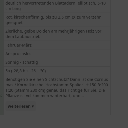
deutlich hervortretenden Blattadern, elliptisch, 5-10
cm lang
Rot, kirschenförmig, bis zu 2,5 cm Ø, zum verzehr
geeignet
Zierliche, gelbe Dolden am mehrjährigen Holz vor
dem Laubaustrieb
Februar-März
Anspruchslos
Sonnig - schattig
5a (-28,8 bis -26,1 °C)
Benötigen Sie einen Sichtschutz? Dann ist die Cornus
mas / Kornelkirsche 'Hochstamm-Spalier' H:150 B:200
T:20 (Stamm 230 cm) genau das richtige für Sie. Die
:
Pflanze ist vollkommen winterhart, und...
weiterlesen ▾
ein Vogelnährgehölz.