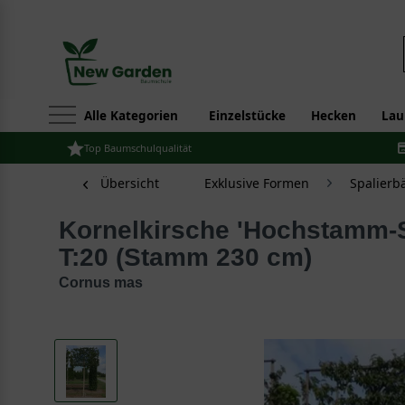
Alle Kategorien
Einzelstücke
Hecken
Lau
Top Baumschulqualität
Übersicht
Exklusive Formen
Spalier
Kornelkirsche 'Hochstamm-Spalier' H:150 B:220
T:20 (Stamm 230 cm)
Cornus mas