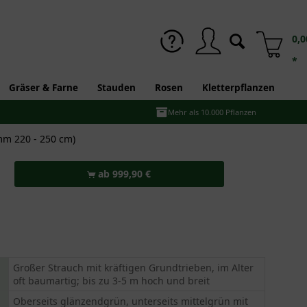
0,0
*
Gräser & Farne
Stauden
Rosen
Kletterpflanzen
Mehr als 10.000 Pflanzen
mm 220 - 250 cm)
ab 999,90 €
Großer Strauch mit kräftigen Grundtrieben, im Alter
oft baumartig; bis zu 3-5 m hoch und breit
Oberseits glänzendgrün, unterseits mittelgrün mit