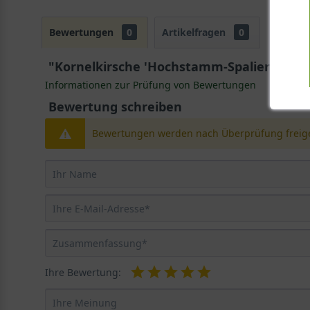
Bewertungen
0
Artikelfragen
0
"Kornelkirsche 'Hochstamm-Spalier' H:150
Informationen zur Prüfung von Bewertungen
Bewertung schreiben
Bewertungen werden nach Überprüfung freige
Ihre Bewertung: