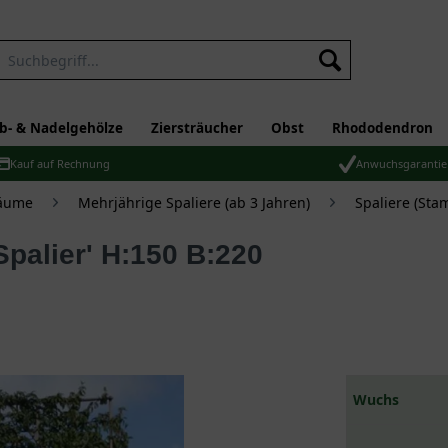
b- & Nadelgehölze
Ziersträucher
Obst
Rhododendron
Kauf auf Rechnung
Anwuchsgarantie
bäume
Mehrjährige Spaliere (ab 3 Jahren)
Spaliere (Sta
Wuchs