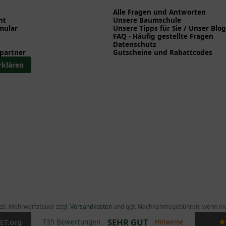
0 cm)
Alle Fragen und Antworten
ge Spaliere (ab 3 Jahren) > Spaliere (Stamm 220 - 250 cm)
ht
Unsere Baumschule
mular
Unsere Tipps für Sie / Unser Blog
iere (ab 3 Jahren) > Spaliere (Stamm 220 - 250 cm)
FAQ - Häufig gestellte Fragen
Datenschutz
partner
Gutscheine und Rabattcodes
rklären
etzl. Mehrwertsteuer zzgl.
Versandkosten
und ggf. Nachnahmegebühren, wenn nic
SEHR GUT
ET
.org
735 Bewertungen
Hinweise