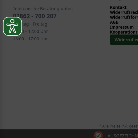
Fertig-Heckenelemente > Spaliere (Stamm 220 - 25
Kontakt
Telefonische Beratung unter:
Laub- und Nadelgehölze > Spalierbäume > Mehrjähri
Widerrufsrec
02862 - 700 207
Widerrufsfor
Exklusive Formen > Spalierbäume > Mehrjährige Spal
AGB
Montag - Freitag:
Impressum
08:30 - 12:00 Uhr
Kooperations
13:00 - 17:00 Uhr
Widerruf e
* Alle Preise inkl. ges
AUSGEZEICHN