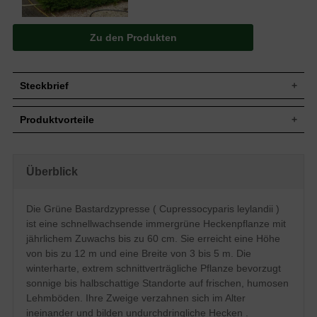
Zu den Produkten
Steckbrief
Jährl.
Bis zu 60 cm
Produktvorteile
Zuwachs
Wuchshöhe
Bis zu 12 m
windfest
Wuchsbreite
3 bis 5 m
kann sehr schmal gehalten werden
sehr schnellwüchsig
Zu Beginn locker, später straffer,
Überblick
standorttolerant
Wuchsform
kompakter Aufbau, Zweige leicht
extrem schnittverträglich
überhängend
robust und pflegeleicht
Die Grüne Bastardzypresse ( Cupressocyparis leylandii )
Braune Fruchtkugeln, nicht zum Verzehr
im Alter absolut undurchdringliche
Frucht
geeignet
ist eine schnellwachsende immergrüne Heckenpflanze mit
Hecke (verzahnt ineinander)
salztolerant (Küstennähe)
Blüte
Unscheinbar, im März und April
jährlichem Zuwachs bis zu 60 cm. Sie erreicht eine Höhe
schnellwüchsig, somit regelmäßiger
von bis zu 12 m und eine Breite von 3 bis 5 m. Die
Rinde
Braungrau
Beschnitt
winterharte, extrem schnittverträgliche Pflanze bevorzugt
Insgesamt relativ standorttolerant,
in jungen Jahren noch
Boden
bevorzugt jedoch frische bis feuchte,
lockerer Aufbau
sonnige bis halbschattige Standorte auf frischen, humosen
humose und nährstoffreiche Lehmböden
Lehmböden. Ihre Zweige verzahnen sich im Alter
Standort
Sonnig bis halbschattig
ineinander und bilden undurchdringliche Hecken .