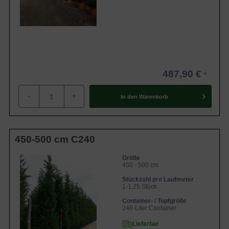
487,90 €
-
+
In den
Warenkorb
450-500 cm C240
Größe
450 - 500 cm
Stückzahl pro Laufmeter
1-1,25 Stück
Container- / Topfgröße
240-Liter Container
Lieferbar