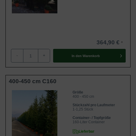
schnellwachsende Heckenpflanzen aus unserem Sortiment
sind
hier
zu finden.
Für eine ausführliche Beratung bezüglich der Auswahl der
Sorte, stehen wir Ihnen gerne zur Verfügung.
Zur Gesamtauswahl Zypressen
364,90 €
Zur Gesamtauswahl Heckenpflanzen
-
+
In den
Warenkorb
400-450 cm C160
Größe
400 - 450 cm
Stückzahl pro Laufmeter
1-1,25 Stück
Container- / Topfgröße
160-Liter Container
Lieferbar