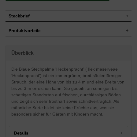
Steckbrief
Jährl.
Bis zu 30 cm
Produktvorteile
Zuwachs
Wuchshöhe
3 bis 4 m
pflegeleicht
Wuchsbreite
2 bis 3 m
standorttolerant
robust
Breit-säulenförmig, aufrecht, dichtbuschig
Überblick
Wuchsform
schnittverträglich
und gut verzweigt
optimal für schmale Hecken
Immergrün, leicht gewellter Rand, dornig,
keine Frucht
Die Blaue Stechpalme 'Heckenpracht' ( Ilex meserveae
Blatt
im Austrieb bronzefarben, dann frischgrün
trockenheitsresistent
glänzend, bis zu 5 cm lang
'Heckenpracht') ist ein immergrüner, breit-säulenförmiger
sehr frosthart und windfest
verträgt keine Staunässe
Frucht
Keine
Strauch, der eine Höhe von bis zu 4 m und eine Breite von
langsamwüchsig
bis zu 3 m erreichen kann. Sie gedeiht an sonnigen bis
Blüte
Weiß, im Mai und Juni
schattigen Standorten auf frischen, durchlässigen Böden
Insgesamt relativ anspruchslos, bevorzugt
Boden
jedoch frische bis feuchte, nährstoffreiche
und zeigt sich sehr frosthart sowie schnittverträglich. Als
und durchlässige Böden
männliche Sorte bildet sie keine Früchte aus, was sie
Standort
Sonnig bis schattig
besonders sicher für Gärten mit Kindern macht.
Solitärelement, Heckenpflanze,
Verwendung
Gruppengehölz, Kübelbepflanzung
Die Ilex meserveae 'Heckenpracht' wächst
Details
als breit-säulenförmiger und dichter