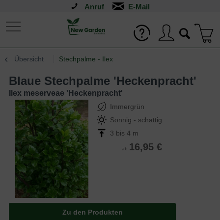
Anruf
Übersicht
Stechpalme - Ilex
Blaue Stechpalme 'Heckenpracht'
Ilex meserveae 'Heckenpracht'
Immergrün
Sonnig - schattig
3 bis 4 m
16,95 €
ab
Zu den Produkten