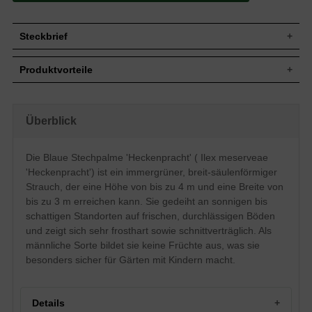
Steckbrief
Jährl.
Bis zu 30 cm
Produktvorteile
Zuwachs
Wuchshöhe
3 bis 4 m
pflegeleicht
Wuchsbreite
2 bis 3 m
standorttolerant
robust
Breit-säulenförmig, aufrecht, dichtbuschig
Überblick
Wuchsform
schnittverträglich
und gut verzweigt
optimal für schmale Hecken
Immergrün, leicht gewellter Rand, dornig,
keine Frucht
Die Blaue Stechpalme 'Heckenpracht' ( Ilex meserveae
Blatt
im Austrieb bronzefarben, dann frischgrün
trockenheitsresistent
glänzend, bis zu 5 cm lang
'Heckenpracht') ist ein immergrüner, breit-säulenförmiger
sehr frosthart und windfest
verträgt keine Staunässe
Frucht
Keine
Strauch, der eine Höhe von bis zu 4 m und eine Breite von
langsamwüchsig
bis zu 3 m erreichen kann. Sie gedeiht an sonnigen bis
Blüte
Weiß, im Mai und Juni
schattigen Standorten auf frischen, durchlässigen Böden
Insgesamt relativ anspruchslos, bevorzugt
Boden
jedoch frische bis feuchte, nährstoffreiche
und zeigt sich sehr frosthart sowie schnittverträglich. Als
und durchlässige Böden
männliche Sorte bildet sie keine Früchte aus, was sie
Standort
Sonnig bis schattig
besonders sicher für Gärten mit Kindern macht.
Solitärelement, Heckenpflanze,
Verwendung
Gruppengehölz, Kübelbepflanzung
Die Ilex meserveae 'Heckenpracht' wächst
Details
als breit-säulenförmiger und dichter