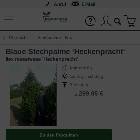
Anruf
Übersicht
Stechpalme - Ilex
Blaue Stechpalme 'Heckenpracht'
Ilex meserveae 'Heckenpracht'
Immergrün
Sonnig - schattig
3 bis 4 m
299,95 €
ab
Zu den Produkten