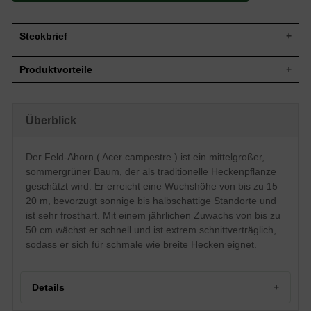
Steckbrief
Jährl.
Bis zu 50 cm
Produktvorteile
Zuwachs
Wuchshöhe
15 bis 20 m
sehr frosthart und gut windfest
Wuchsbreite
5 bis 10 m
schnellwüchsig
kann sehr schmal gehalten werden
Mittelgroßer Baum, dicht verzweigt,
Überblick
Wuchsform
hitzeresistent
kompakt
sehr standorttolerant
Sommergrün, dunkelgrün, 3-5lappig, 4-7
hohe Schattenverträglichkeit
Blatt
Der Feld-Ahorn ( Acer campestre ) ist ein mittelgroßer,
cm lang
extrem schnittverträglich
sommergrüner Baum, der als traditionelle Heckenpflanze
robust und pflegeleicht
Frucht
Fruchtflügel, Fruchtreife ab August
nicht immergrün
geschätzt wird. Er erreicht eine Wuchshöhe von bis zu 15–
Blüte
Gelbgrüne Rispen, Mai
(im Winter geringer Sichtschutz)
20 m, bevorzugt sonnige bis halbschattige Standorte und
Blütezeit
Mai
laubverursachend
ist sehr frosthart. Mit einem jährlichen Zuwachs von bis zu
Staunässe meiden
Kaum Ansprüche allerdings Staunässe
Boden
50 cm wächst er schnell und ist extrem schnittverträglich,
vermeiden
sodass er sich für schmale wie breite Hecken eignet.
Standort
Sonnig bis halbschattig
Solitärelement, Heckenpflanze,
Verwendung
Windschutzbepflanzung
Details
Der europäisch beheimatete Massholder
bzw. Feld-Ahorn gehört zu den