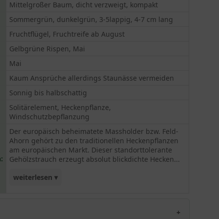
Mittelgroßer Baum, dicht verzweigt, kompakt
Sommergrün, dunkelgrün, 3-5lappig, 4-7 cm lang
Fruchtflügel, Fruchtreife ab August
Gelbgrüne Rispen, Mai
Mai
Kaum Ansprüche allerdings Staunässe vermeiden
Sonnig bis halbschattig
Solitärelement, Heckenpflanze,
Windschutzbepflanzung
Der europäisch beheimatete Massholder bzw. Feld-
Ahorn gehört zu den traditionellen Heckenpflanzen
am europäischen Markt. Dieser standorttolerante
:
Gehölzstrauch erzeugt absolut blickdichte Hecken...
weiterlesen ▾
in kürzester Zeit. Generell ist er extrem
schnittverträglich, Hitze vertragend, sehr
frosthart, robust und widerstandsfähig. Aufgrund