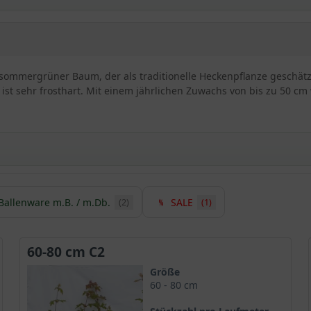
r, sommergrüner Baum, der als traditionelle Heckenpflanze geschätz
st sehr frosthart. Mit einem jährlichen Zuwachs von bis zu 50 cm w
Ballenware m.B. / m.Db.
SALE
(2)
(1)
r / Acer campestre
er oder Feldahorn bekannt und gehört zur Familie der Seifenbau
eckenpflanze
. Der kompakte und dichte Wuchs der Pflanze eignen 
60-80 cm C2
m kann der mittelgroße Baum auch für sehr hohe Einfriedungen ge
Größe
ahorn kann durch einen regelmäßigen Rückschnitt verschiedene F
60 - 80 cm
gsfähig. Aufgrund weiterer positiver Eigenschaften des Feldahorn