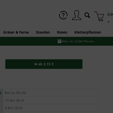
0,0
*
Gräser & Farne
Stauden
Rosen
Kletterpflanzen
Mehr als 10.000 Pflanzen
ab 2,15 €
s
Bis zu 50 cm
15 bis 20 m
5 bis 10 m