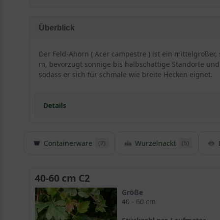
sehr frosthart und gut windfest
schnellwüchsig
Überblick
kann sehr schmal gehalten werden
hitzeresistent
Der Feld-Ahorn ( Acer campestre ) ist ein mittelgroße
sehr standorttolerant
m, bevorzugt sonnige bis halbschattige Standorte und i
hohe Schattenverträglichkeit
sodass er sich für schmale wie breite Hecken eignet.
extrem schnittverträglich
robust und pflegeleicht
Details
nicht immergrün
(im Winter geringer Sichtschutz)
laubverursachend
Staunässe meiden
Containerware
Wurzelnackt
(7)
(5)
Detaillierte Informationen Feld-Ahorn / Maßholde
Der Acer campestre ist auch unter dem Namen Maßhold
Wachstum bis zu 50 cm eine sehr
schnellwachsende H
40-60 cm C2
errichten. Durch eine Wuchshöhe zwischen 15 bis 20 
Größe
welchem Standort Sie eine Hecke benötigen, der Feld
40 - 60 cm
schmale Hecken – dieses Exemplar ist äußerst anpassun