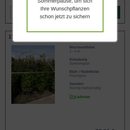
Sommerpause, um sich
Ihre Wunschpflanzen
-
+
In den
Warenkorb
schon jetzt zu sichern
175-200 cm C20
Wuchsendhöhe
3 - 4 m
Belaubung
Sommergrün
Blatt- / Nadelfarbe
Frischgrün
Standort
Sonnig-halbschattig
Lieferbar