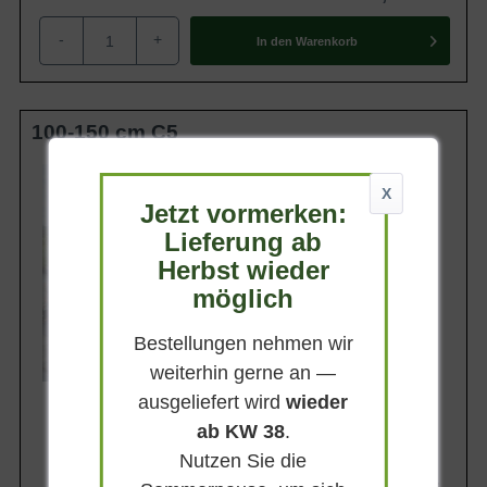
-
+
In den
Warenkorb
100-150 cm C5
Wuchsendhöhe
3 - 4 m
X
Jetzt vormerken:
Belaubung
Sommergrün
Lieferung ab
Herbst wieder
Blatt- / Nadelfarbe
Frischgrün
möglich
Standort
Sonnig-halbschattig
Bestellungen nehmen wir
Lieferbar
weiterhin gerne an —
ausgeliefert wird
wieder
ab KW 38
.
Nutzen Sie die
32,90 €