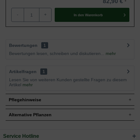
82,90 €
-
+
In den
Warenkorb
Bewertungen
1
Bewertungen lesen, schreiben und diskutieren...
mehr
Artikelfragen
1
Lesen Sie von weiteren Kunden gestellte Fragen zu diesem
Artikel
mehr
Pflegehinweise
Alternative Pflanzen
Pflanz- und Pflegetipps Clematis viticella 'Etoile
Violette' / Waldrebe 'Etoile Violette'
Service Hotline
Sie suchen eine Alternative?