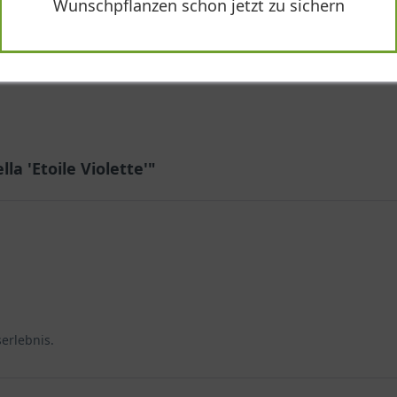
Wunschpflanzen schon jetzt zu sichern
lla 'Etoile Violette'"
erlebnis.