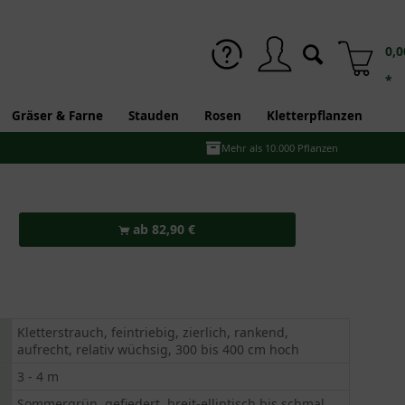
0,0
*
Gräser & Farne
Stauden
Rosen
Kletterpflanzen
Mehr als 10.000 Pflanzen
ab 82,90 €
Kletterstrauch, feintriebig, zierlich, rankend,
aufrecht, relativ wüchsig, 300 bis 400 cm hoch
3 - 4 m
Sommergrün, gefiedert, breit-elliptisch bis schmal