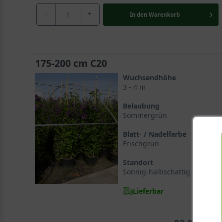
-
+
In den
Warenkorb
175-200 cm C20
Wuchsendhöhe
3 - 4 m
Belaubung
Sommergrün
Blatt- / Nadelfarbe
Frischgrün
Standort
Sonnig-halbschattig
Lieferbar