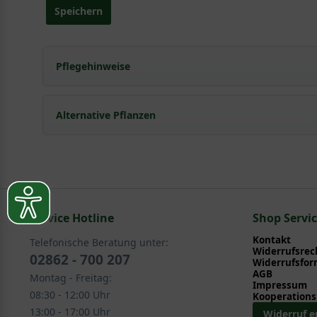
Speichern
Pflegehinweise
Pflanz- und Pflegetipps Clematis viticella 'Etoile V
Alternative Pflanzen
Mit ein paar kleinen Tipps und Tricks kann man Garte
Pflege- und Pflanztipps
, wo Sie zahlreiche Information
Sie suchen eine Alternative?
Pflegeanleitung zum Download an, die Sie nachstehe
In folgenden Kategorien finden Sie schöne Alternativen zu
Service Hotline
Kletterpflanzen > Waldrebe - Clematis > Wildarten > 
Shop Servi
Kontakt
Telefonische Beratung unter:
Widerrufsrec
02862 - 700 207
Widerrufsfor
AGB
Montag - Freitag:
Impressum
08:30 - 12:00 Uhr
Kooperations
13:00 - 17:00 Uhr
Widerruf e