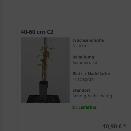
40-60 cm C2
Wuchsendhöhe
3 - 4 m
Belaubung
Sommergrün
Blatt- / Nadelfarbe
Frischgrün
Standort
Sonnig-halbschattig
Lieferbar
10,90 €