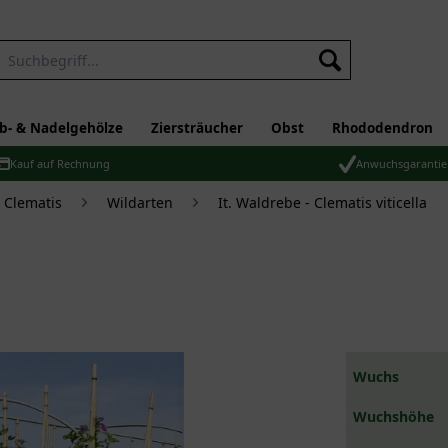
b- & Nadelgehölze
Ziersträucher
Obst
Rhododendron
Kauf auf Rechnung
Anwuchsgarantie
 Clematis
Wildarten
It. Waldrebe - Clematis viticella
Wuchs
Wuchshöhe