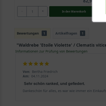
82,90 €
-
+
In den
Warenkorb
Bewertungen
1
Artikelfragen
1
"Waldrebe 'Etoile Violette' / Clematis vitice
Informationen zur Prüfung von Bewertungen
Von:
Bertha Friedrich
Am:
04.11.2024
Sehr schön ranked, und gefiedert.
Dankeschön für alles, es war wie immer ein Einkaufs