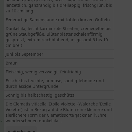
lanzettlich, ganzrandig bis dreilappig, frischgrün, bis
zu 10 cm lang
Federartige Samenstände mit kahlen kurzen Griffeln
Dunkellila, leicht karminrote Streifen, cremegelbe bis
grüne Staubgefäße, Blütenblätter schalenförmig
gespreizt, extrem reichblühend, insgesamt 6 bis 10
cm breit
Juni bis September
Braun
Fleischig, wenig verzweigt, feintriebig
Frische bis feuchte, humose, sandig-lehmige und
durchlässige Untergründe
Sonnig bis halbschattig, geschützt
Die Clematis viticella 'Etoile Violette' (Waldrebe 'Etoile
Violette') ist in Bezug auf die Blüten eine kleinere und
zierlichere Form der Clematissorte 'Jackmanii'. Ihre
:
wunderschönen dunkellila...
weiterlesen ▾