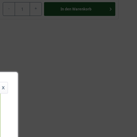
-
+
In den
Warenkorb
X