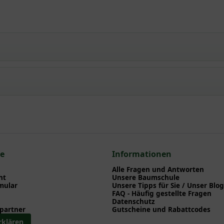
iolette' / Waldrebe 'Etoile Violette'
npflanzen einen optimalen Start am neuen Standort geben. Auf der
en zu Pflanzzeitpunkt, Pflege, Bewässerung etc. finden können. Al
nd herunterladen können.
m hier gezeigten Artikel Clematis viticella 'Etoile Violette' / Waldr
It. Waldrebe - Clematis viticella
ce
Informationen
Alle Fragen und Antworten
ht
Unsere Baumschule
mular
Unsere Tipps für Sie / Unser Blog
FAQ - Häufig gestellte Fragen
Datenschutz
partner
Gutscheine und Rabattcodes
rklären