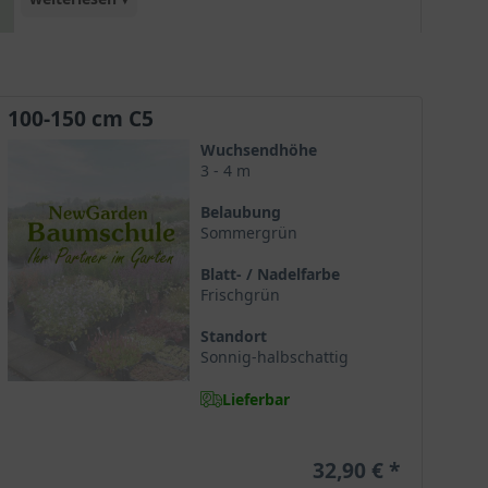
Blüten schmücken den gesamten Strauch und
sind schon aus der Ferne zu erkennen. Als
Kletterstrauch an Pergolen, Baumstämmen oder
Gerüsten, aber auch als Kübelpflanze sehr
100-150 cm C5
ansprechend. Diese Sorte erweist sich zudem als
Wuchsendhöhe
frosthart, wärmeliebend und krankheitsresistent.
3 - 4 m
Im Frühjahr sollte die Pflanze zurückgeschnitten
werden.
Belaubung
Sommergrün
Blatt- / Nadelfarbe
Frischgrün
Standort
Sonnig-halbschattig
Lieferbar
32,90 €