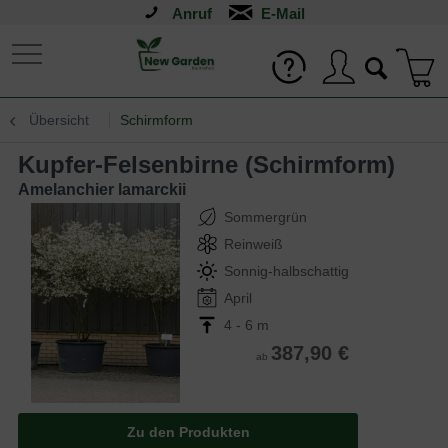
Anruf
Übersicht
Schirmform
Kupfer-Felsenbirne (Schirmform)
Amelanchier lamarckii
Sommergrün
Reinweiß
Sonnig-halbschattig
April
4 - 6 m
387,90 €
ab
Zu den Produkten