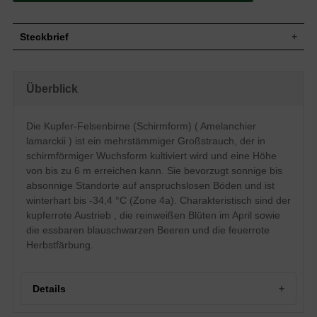
Steckbrief
Großer Strauch, mehrstämmig, anfangs
locker aufrecht, später trichterförmig
Wuchs
Überblick
wachsend, leicht überhängende Äste, 4
bis 6 m hoch und oft breiter
Wuchshöhe
4 - 6 m
Die Kupfer-Felsenbirne (Schirmform) ( Amelanchier
Länglich-eiförmig, am Ende leicht
lamarckii ) ist ein mehrstämmiger Großstrauch, der in
zugespitzt, Austrieb kupferrot, danach
Blatt
mittelgrün, Herbstfärbung von gelb über
schirmförmiger Wuchsform kultiviert wird und eine Höhe
orange zu rot, 4 bis 8 cm groß
von bis zu 6 m erreichen kann. Sie bevorzugt sonnige bis
Frucht
Blauschwarze, kugelige Beeren, essbar
absonnige Standorte auf anspruchslosen Böden und ist
Reinweiß, sternförmige Einzelblüten in
winterhart bis -34,4 °C (Zone 4a). Charakteristisch sind der
Blüte
aufrechten Trauben
kupferrote Austrieb , die reinweißen Blüten im April sowie
Blütezeit
April
die essbaren blauschwarzen Beeren und die feuerrote
Rinde
Graubraun, glatt bis leicht gefurcht
Herbstfärbung.
Wurzeln
Dicht verzweigtes Wurzelsystem, flach
Insgesamt anspruchslos, mäßig trockene
Boden
bis feuchte und saure bis leicht alkalische
Details
Böden
Standort
Sonnig bis absonnig