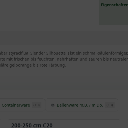
Eigenschaften
r styraciflua 'Slender Silhouette' ) ist ein schmal-säulenförmige
te mit frischen bis feuchten, nahrhaften und sauren bis neutralen
uläre gelborange bis rote Färbung.
Containerware
Ballenware m.B. / m.Db.
(10)
(13)
baums Slender Silhouette
de als Zufallssämling entdeckt und von der Shadow Nursery (Winche
 „schlanker Umriss“ und betont bereits seine Vorzüge.
200-250 cm C20