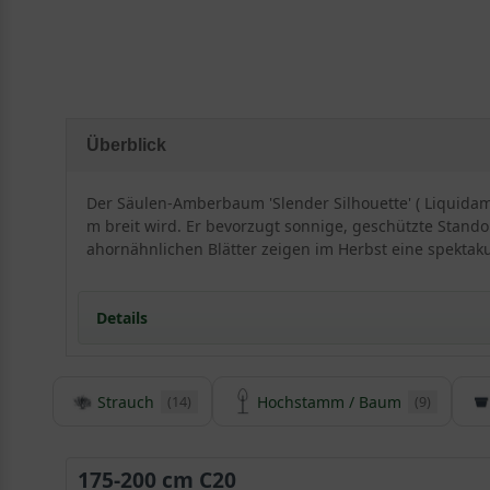
Überblick
Der Säulen-Amberbaum 'Slender Silhouette' ( Liquidamba
m breit wird. Er bevorzugt sonnige, geschützte Standor
ahornähnlichen Blätter zeigen im Herbst eine spektak
Details
Strauch
Hochstamm / Baum
(14)
(9)
Herkunft und Besonderheiten des Säulen-Amber
Der Liquidambar styraciflua ‘Slender Silhouette‘ wur
Sein Beiname ’Slender Silhouette‘ bedeutet so viel wie
175-200 cm C20