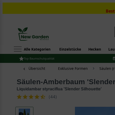
Best
Alle Kategorien
Einzelstücke
Hecken
Lau
Top Baumschulqualität
Übersicht
Exklusive Formen
Säulen (
Säulen-Amberbaum 'Slender 
Liquidambar styraciflua 'Slender Silhouette'
(
44
)