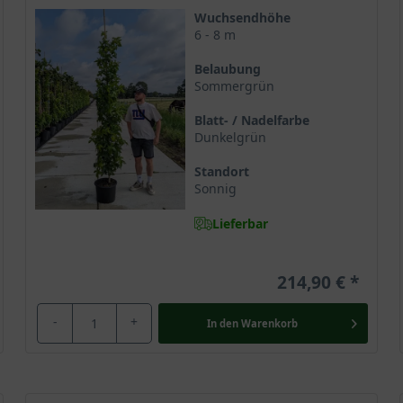
Wuchsendhöhe
6 - 8 m
idambar Slender Silhouette
rbaum
zeichnet sich Liquidambar styraciflua ’Slender Silhouette‘ 
Belaubung
Sommergrün
g der Art ein absolutes Highlight darstellt. Der Säulen-Amberbau
en Raum einer großen Beliebtheit.
Blatt- / Nadelfarbe
Dunkelgrün
Standort
chen Amberbaums stellt der Südosten und der Norden der USA dar.
Sonnig
 wird der kleinen Familie der Altingiaceae zugeordnet.
Lieferbar
spiel für Kaugummi
214,90 €
kleine Baum seinem wertvollen Harz, das auch unter den Namen St
iquid“ (lateinisch flüssig) und “anbr“ (arabisch für Bernstein).
-
+
In den
Warenkorb
as zur Herstellung von Kaugummi genutzt und dient auch heute no