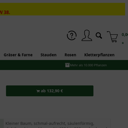
W 38.
0,0
*
Gräser & Farne
Stauden
Rosen
Kletterpflanzen
Mehr als 10.000 Pflanzen
ab 132,90 €
Kleiner Baum, schmal-aufrecht, säulenförmig,