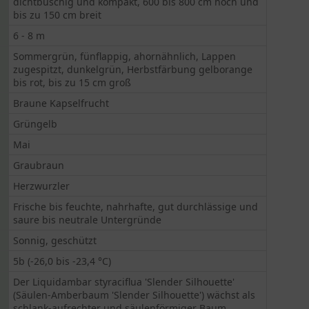
dichtbuschig und kompakt, 600 bis 800 cm hoch und
bis zu 150 cm breit
6 - 8 m
Sommergrün, fünflappig, ahornähnlich, Lappen
zugespitzt, dunkelgrün, Herbstfärbung gelborange
bis rot, bis zu 15 cm groß
Braune Kapselfrucht
Grüngelb
Mai
Graubraun
Herzwurzler
Frische bis feuchte, nahrhafte, gut durchlässige und
saure bis neutrale Untergründe
Sonnig, geschützt
5b (-26,0 bis -23,4 °C)
Der Liquidambar styraciflua 'Slender Silhouette'
(Säulen-Amberbaum 'Slender Silhouette') wächst als
schlank-aufrechter und säulenförmiger Baum,