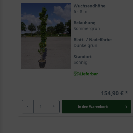
Wuchsendhöhe
6 - 8 m
Säulenhafter Wuchs ist charakteristisch für den Liqu
Im Gegensatz zum
klassischen Amerikanischen Ambe
Belaubung
Sommergrün
der im Zusammenspiel mit der prächtigen Herbstfärbun
Hausgarten und erfreut sich auch im mitteleuropäisch
Blatt- / Nadelfarbe
Dunkelgrün
In seiner Heimat an feuchten Standorten anzutreffen
Standort
Das ursprüngliche Verbreitungsgebiet des amerikanis
Sonnig
Standorten wie z.B. an Flussufern oder Berghängen. Er
Lieferbar
Harz des Amberbaums ist wertvoller Rohstoff zum Bei
154,90 €
Den lateinischen Namen Liquidambar verdankt dieser 
Der Begriff Liquidambar besteht aus den Wortstämmen „l
-
+
In den
Warenkorb
In den USA auch als Sweetgum bekannt
Storax wurde bereits von den Ureinwohnern Nordamerik