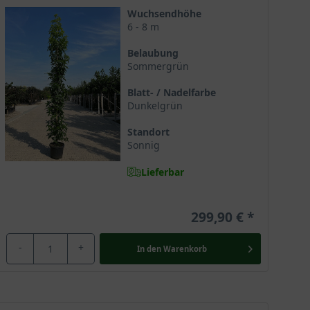
Wuchsendhöhe
6 - 8 m
durch einen sehr schlanken säulenhaften Wuchs aus,
Belaubung
Sommergrün
m ist daher der ideale Baum für den kleineren
Blatt- / Nadelfarbe
Dunkelgrün
Standort
 Dort trifft man ihn bevorzugt an feuchten
Sonnig
Lieferbar
299,90 €
orax bekannt ist und süßlich schmeckt und duftet.
-
+
In den
Warenkorb
ch als ein wichtiger Rohstoff hierzu. In den USA ist