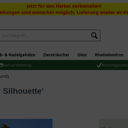
Jetzt für den Herbst vorbestellen!
ellungen sind weiterhin möglich, Lieferung wieder ab K
Suchen
b- & Nadelgehölze
Ziersträucher
Obst
Rhododendron
Kauf auf Rechnung
Anwuchsgarantie
rund)
Silhouette'