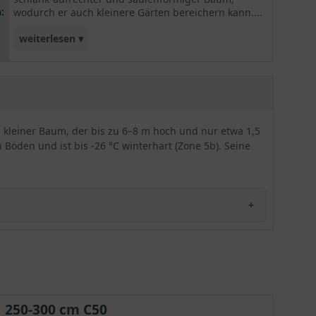
:
wodurch er auch kleinere Gärten bereichern kann....
weiterlesen ▾
Charakteristisch ist auch bei dieser Sorte die
atemberaubende Herbstfärbung, die garantiert
außerordentlich dekorative Akzente setzen wird.
Vor allem kommt 'Slender Silhouette' in solitärer
Stellung zur Geltung. Ebenso frosthart und
r, kleiner Baum, der bis zu 6–8 m hoch und nur etwa 1,5
robust.
 Böden und ist bis -26 °C winterhart (Zone 5b). Seine
ster/Tennessee) in den USA auf den Markt gebracht.
250-300 cm C50