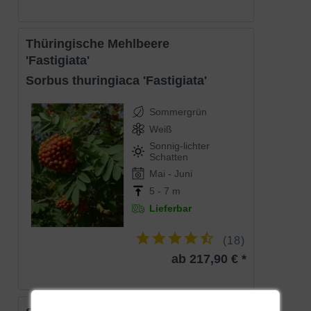
in Deutschland heimischen
Weißtanne
. Sie präsentiert sich
mit einem immergrünen Nadelkleid und einer eleganten
Wuchsform. Abies alba ‘Fastigiata‘ entwickelt sich straff
Thüringische Mehlbeere
aufrecht mit einer säulenartigen Gestalt und einer
'Fastigiata'
dichtbuschigen Krone, die den
Nadelbaum
zu einem
Sorbus thuringiaca 'Fastigiata'
eleganten Blickfang macht. Die Selektion eignet sich
hervorragend für die Verschönerung von großen Gärten
Sommergrün
oder Parkanlagen und erweist sich hier als dekorativer
Weiß
Akzentsetzer. Zudem verwöhnt sie mit einem robusten,
Sonnig-lichter
genügsamen sowie langlebigen Charakter.
Schatten
Mai - Juni
5 - 7 m
Die Weißtanne ist in der Natur Europas ein
Lieferbar
bedeutender Nadelbaum
Die Mutterart ist in Europa heimisch und der fachkundige
(
18
)
Botaniker kennt sie unter dem Namen Abies alba. Sie
ab 217,90 € *
gehört zur Familie der Kieferngewächse und ist in
Deutschland ebenfalls unter dem Trivialnamen Weißtanne
sehr bekannt. Die Weißtanne ist neben der Buche und der