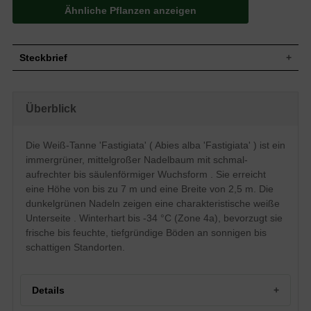
Ähnliche Pflanzen anzeigen
Steckbrief
Mittelgroßer Baum, schmal-aufrecht bis
säulenförmig, dichtbuschig und kompakt,
Wuchs
Überblick
gut verzweigt, bis zu7 m hoch und 2,5 m
breit
Wuchshöhe
bis zu 7 m
Die Weiß-Tanne 'Fastigiata' ( Abies alba 'Fastigiata' ) ist ein
Immergrün, Nadeln, glattrandig, stumpf,
immergrüner, mittelgroßer Nadelbaum mit schmal-
Blatt
dunkelgrün, Unterseite weiß, ca. 2 cm
lang
aufrechter bis säulenförmiger Wuchsform . Sie erreicht
eine Höhe von bis zu 7 m und eine Breite von 2,5 m. Die
Zapfen, braun, zylindrisch, 10 bis 15 cm
Frucht
lang
dunkelgrünen Nadeln zeigen eine charakteristische weiße
Blütenzapfen, rot (männlich), grün
Unterseite . Winterhart bis -34 °C (Zone 4a), bevorzugt sie
Blüte
(weiblich), erst im hohen Alter
frische bis feuchte, tiefgründige Böden an sonnigen bis
Blütezeit
Mai bis Juni
schattigen Standorten.
Graubraun, anfangs glatt, im Alter
Rinde
flachschuppig
Wurzeln
Tiefwurzler
Details
Frische bis feuchte, tiefgründige und
Boden