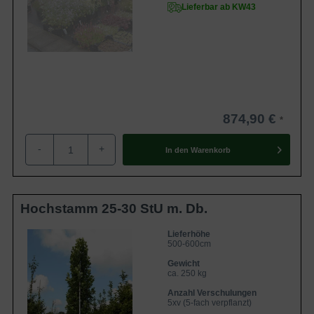
Lieferbar ab KW43
874,90 €
-
+
In den
Warenkorb
Hochstamm 25-30 StU m. Db.
Lieferhöhe
500-600cm
Gewicht
ca. 250 kg
Anzahl Verschulungen
5xv (5-fach verpflanzt)