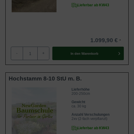
Lieferbar ab KW43
1.099,90 €
-
+
In den
Warenkorb
Hochstamm 8-10 StU m. B.
Lieferhöhe
200-250cm
Gewicht
ca. 30 kg
Anzahl Verschulungen
2xv (2-fach verpflanzt)
Lieferbar ab KW43