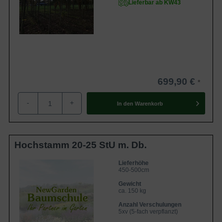
Lieferbar ab KW43
699,90 €
-
+
In den
Warenkorb
Hochstamm 20-25 StU m. Db.
Lieferhöhe
450-500cm
Gewicht
ca. 150 kg
Anzahl Verschulungen
5xv (5-fach verpflanzt)