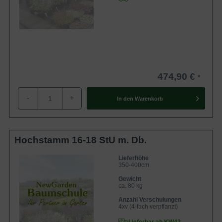
474,90 €
-
+
In den
Warenkorb
Hochstamm 16-18 StU m. Db.
Lieferhöhe
350-400cm
Gewicht
ca. 80 kg
Anzahl Verschulungen
4xv (4-fach verpflanzt)