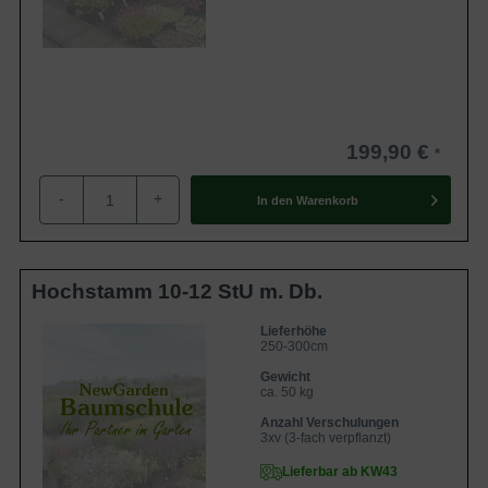
199,90 €
-
+
In den
Warenkorb
Hochstamm 10-12 StU m. Db.
Lieferhöhe
250-300cm
Gewicht
ca. 50 kg
Anzahl Verschulungen
3xv (3-fach verpflanzt)
Lieferbar ab KW43