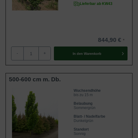
Lieferbar ab KW43
844,90 €
-
+
In den
Warenkorb
500-600 cm m. Db.
Wuchsendhöhe
bis zu 15 m
Belaubung
Sommergrün
Blatt- / Nadelfarbe
Dunkelgrün
Standort
Sonnig