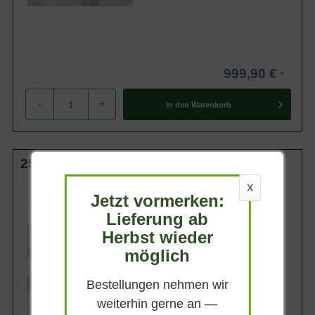
999,90 €
-
+
In den
Warenkorb
250-300 cm m. Db.
X
Wuchsendhöhe
Jetzt vormerken:
bis zu 15 m
Lieferung ab
Belaubung
Sommergrün
Herbst wieder
Blatt- / Nadelfarbe
möglich
Dunkelgrün
Standort
Bestellungen nehmen wir
Sonnig
weiterhin gerne an —
Lieferbar ab KW43