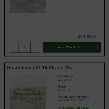
344,90 €
-
+
In den
Warenkorb
Hochstamm 14-16 StU m. Db.
Lieferhöhe
300-350cm
Gewicht
ca. 70 kg
Anzahl Verschulungen
4xv (4-fach verpflanzt)
Lieferbar ab KW43