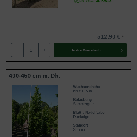
Lieferbar ab KW43
512,90 €
-
+
In den
Warenkorb
400-450 cm m. Db.
Wuchsendhöhe
bis zu 15 m
Belaubung
Sommergrün
Blatt- / Nadelfarbe
Dunkelgrün
Standort
Sonnig