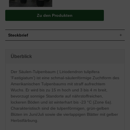
Zu den Produkten
Steckbrief
Kleiner bis mittelgroßer Baum, schmal-
ovale Krone, straff aufrechter Wuchs,
Wuchs
Überblick
säulenförmig, bis zu 15 m hoch und ca. 3
bis 4 m breit
Wuchshöhe
bis zu 15 m
Der Säulen-Tulpenbaum ( Liriodendron tulipifera
Vierlappig, Spitze gerade bis v-förmig
'Fastigiatum') ist eine schmal-säulenförmige Zuchtform des
eingeschnitten, Oberseite dunkelgrün,
Blatt
Unterseite blaugrün, Herbstfärbung gelb,
Amerikanischen Tulpenbaums mit straff aufrechtem
bis zu 15 cm lang
Wuchs. Er wird bis zu 15 m hoch und 3 bis 4 m breit,
Frucht
Geflügelte Nüsschen
bevorzugt sonnige Standorte auf nährstoffreichen,
Tulpenförmig, grün, innen gelb bis orange
lockeren Böden und ist winterhart bis -23 °C (Zone 6a).
Blüte
gefärbt, 4 bis 5 cm lang und 6 cm breit
Charakteristisch sind die tulpenförmigen, grün-gelben
Blütezeit
Juni / Juli
Blüten im Juni/Juli sowie die vierlappigen Blätter mit gelber
Rinde
Hellgrau, oberflächlich gefurcht
Herbstfärbung.
Wurzeln
Tiefgehende, fleischige Pfahlwurzel