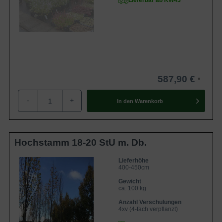
Lieferbar ab KW43
587,90 €
-
+
In den
Warenkorb
Hochstamm 18-20 StU m. Db.
Lieferhöhe
400-450cm
Gewicht
ca. 100 kg
Anzahl Verschulungen
4xv (4-fach verpflanzt)