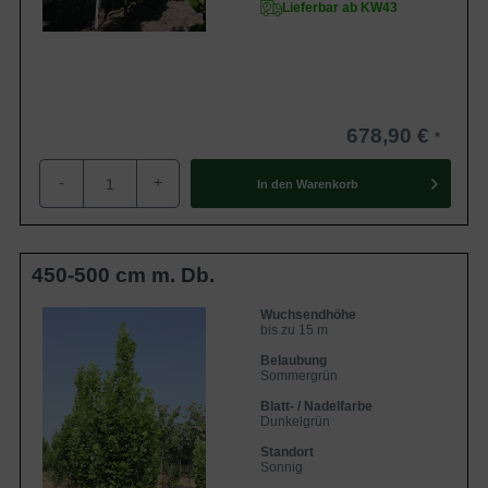
Lieferbar ab KW43
678,90 €
-
+
In den
Warenkorb
450-500 cm m. Db.
Wuchsendhöhe
bis zu 15 m
Belaubung
Sommergrün
Blatt- / Nadelfarbe
Dunkelgrün
Standort
Sonnig