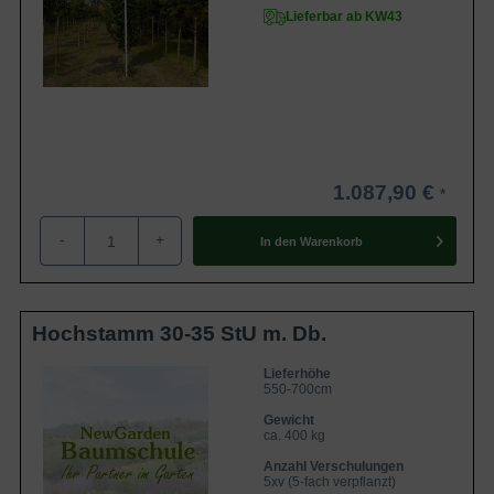
Lieferbar ab KW43
1.087,90 €
-
+
In den
Warenkorb
Hochstamm 30-35 StU m. Db.
Lieferhöhe
550-700cm
Gewicht
ca. 400 kg
Anzahl Verschulungen
5xv (5-fach verpflanzt)