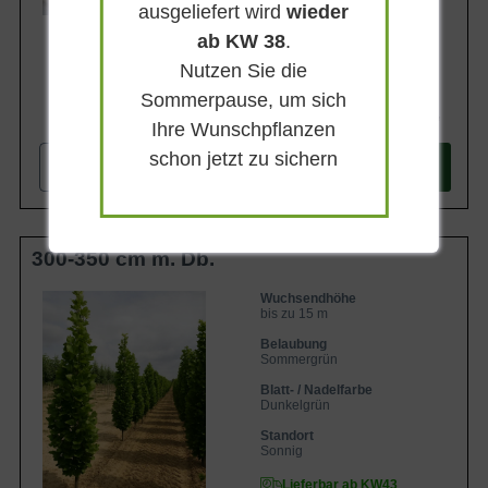
ausgeliefert wird
wieder
ab KW 38
.
Nutzen Sie die
Sommerpause, um sich
274,90 €
Ihre Wunschpflanzen
schon jetzt zu sichern
-
+
In den
Warenkorb
300-350 cm m. Db.
Wuchsendhöhe
bis zu 15 m
Belaubung
Sommergrün
Blatt- / Nadelfarbe
Dunkelgrün
Standort
Sonnig
Lieferbar ab KW43