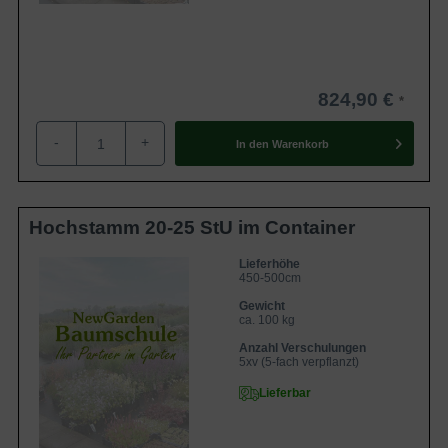
824,90 €
-
+
In den
Warenkorb
Hochstamm 20-25 StU im Container
Lieferhöhe
450-500cm
Gewicht
ca. 100 kg
Anzahl Verschulungen
5xv (5-fach verpflanzt)
Lieferbar