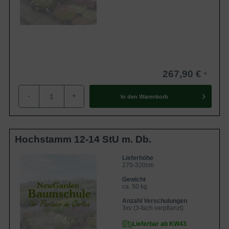
267,90 €
-
+
In den
Warenkorb
Hochstamm 12-14 StU m. Db.
Lieferhöhe
270-320cm
Gewicht
ca. 50 kg
Anzahl Verschulungen
3xv (3-fach verpflanzt)
Lieferbar ab KW43